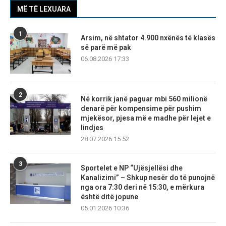
MË TË LEXUARA
1
Arsim, në shtator 4.900 nxënës të klasës
së parë më pak
06.08.2026 17:33
2
Në korrik janë paguar mbi 560 milionë
denarë për kompensime për pushim
mjekësor, pjesa më e madhe për lejet e
lindjes
28.07.2026 15:52
3
Sportelet e NP “Ujësjellësi dhe
Kanalizimi” – Shkup nesër do të punojnë
nga ora 7:30 deri në 15:30, e mërkura
është ditë jopune
05.01.2026 10:36