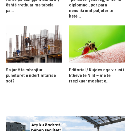
është rrethuar me tabela
diplomaci, por para
pa...
nënshkrimit patjetër të
ketë...
Sa janë të mbrojtur
Editorial / Kujdes nga virusi i
punëtorët e ndërtimtarisë
Etheve të Nilit – më të
sot?
rrezikuar moshat e...