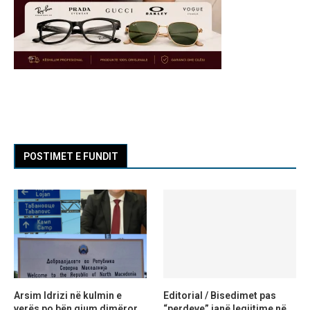
POSTIMET E FUNDIT
Arsim Idrizi në kulmin e
Editorial / Bisedimet pas
verës po bën gjum dimëror,
“perdeve” janë legjitime në