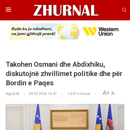
Takohen Osmani dhe Abdixhiku,
diskutojnë zhvillimet politike dhe për
Bordin e Paqes
A+
A-
Nga
B.M
09.02.2026 16:47
1,637
e lexuar