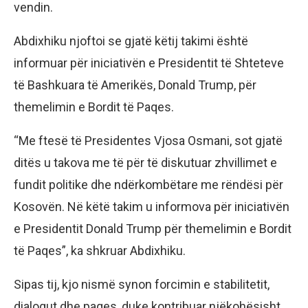
vendin.
Abdixhiku njoftoi se gjatë këtij takimi është
informuar për iniciativën e Presidentit të Shteteve
të Bashkuara të Amerikës, Donald Trump, për
themelimin e Bordit të Paqes.
“Me ftesë të Presidentes Vjosa Osmani, sot gjatë
ditës u takova me të për të diskutuar zhvillimet e
fundit politike dhe ndërkombëtare me rëndësi për
Kosovën. Në këtë takim u informova për iniciativën
e Presidentit Donald Trump për themelimin e Bordit
të Paqes”, ka shkruar Abdixhiku.
Sipas tij, kjo nismë synon forcimin e stabilitetit,
dialogut dhe paqes, duke kontribuar njëkohësisht