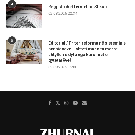
4
Regjistrohet tërmet në Shkup
02.08.2026 22:34
5
Editorial / Priten reforma në sistemin e
pensioneve – shteti mund ta marrë
shtyllën e dytë nga kursimet e
qytetarëve!
03.08.2026 15:00