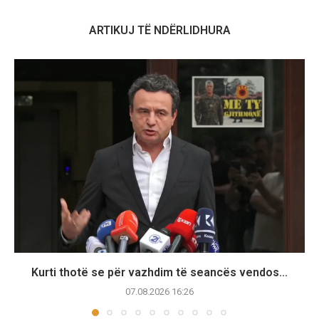
ARTIKUJ TË NDËRLIDHURA
Kurti thotë se për vazhdim të seancës vendos...
07.08.2026 16:26