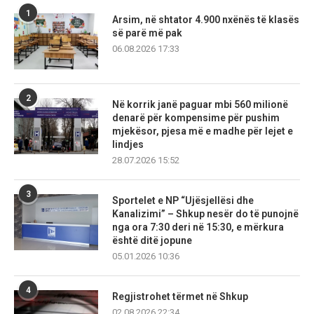
1
Arsim, në shtator 4.900 nxënës të klasës
së parë më pak
06.08.2026 17:33
2
Në korrik janë paguar mbi 560 milionë
denarë për kompensime për pushim
mjekësor, pjesa më e madhe për lejet e
lindjes
28.07.2026 15:52
3
Sportelet e NP “Ujësjellësi dhe
Kanalizimi” – Shkup nesër do të punojnë
nga ora 7:30 deri në 15:30, e mërkura
është ditë jopune
05.01.2026 10:36
4
Regjistrohet tërmet në Shkup
02.08.2026 22:34