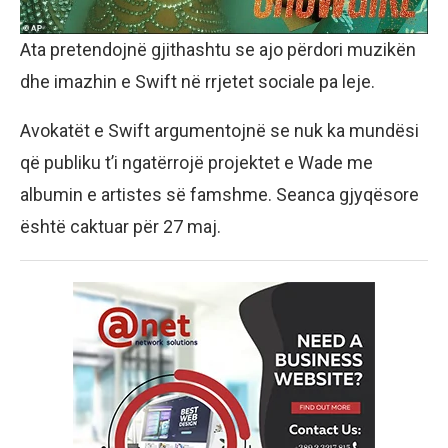
Ata pretendojnë gjithashtu se ajo përdori muzikën
dhe imazhin e Swift në rrjetet sociale pa leje.
Avokatët e Swift argumentojnë se nuk ka mundësi
që publiku t’i ngatërrojë projektet e Wade me
albumin e artistes së famshme. Seanca gjyqësore
është caktuar për 27 maj.