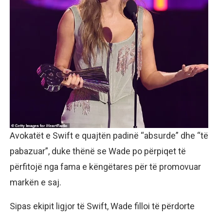
Avokatët e Swift e quajtën padinë “absurde” dhe “të
pabazuar”, duke thënë se Wade po përpiqet të
përfitojë nga fama e këngëtares për të promovuar
markën e saj.
Sipas ekipit ligjor të Swift, Wade filloi të përdorte