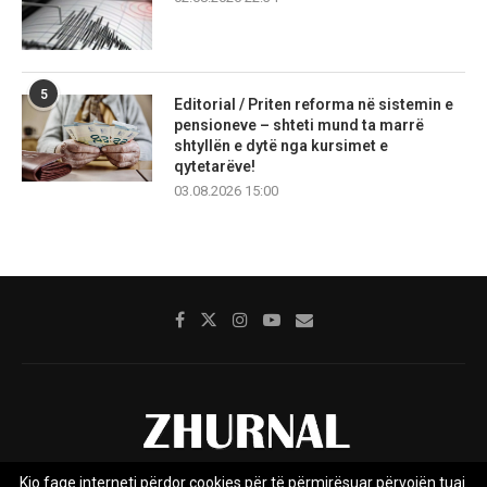
5
Editorial / Priten reforma në sistemin e
pensioneve – shteti mund ta marrë
shtyllën e dytë nga kursimet e
qytetarëve!
03.08.2026 15:00
Kjo faqe interneti përdor cookies për të përmirësuar përvojën tuaj.