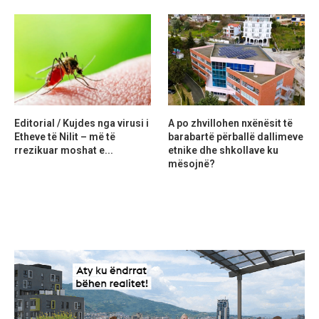
Editorial / Kujdes nga virusi i
A po zhvillohen nxënësit të
Etheve të Nilit – më të
barabartë përballë dallimeve
rrezikuar moshat e...
etnike dhe shkollave ku
mësojnë?