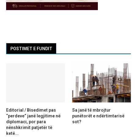
POSTIMET E FUNDIT
Editorial / Bisedimet pas
Sa janë të mbrojtur
“perdeve” janë legjitime në
punëtorët e ndërtimtarisë
diplomaci, por para
sot?
nënshkrimit patjetër të
ketë...