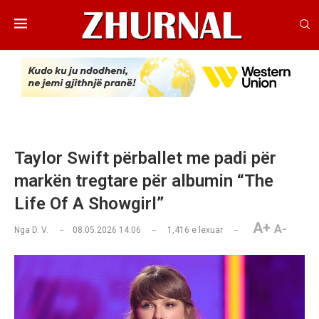
Taylor Swift përballet me padi për
markën tregtare për albumin “The
Life Of A Showgirl”
A+
A-
Nga
D. V.
08.05.2026 14:06
1,416
e lexuar