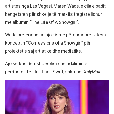
artistes nga Las Vegasi, Maren Wade, e cila e paditi
këngëtaren për shkelje të markës tregtare lidhur
me albumin “The Life Of A Showgirl”.
Wade pretendon se ajo kishte përdorur prej vitesh
konceptin “Confessions of a Showgirl” për
projektet e saj artistike dhe mediatike.
Ajo kërkon dëmshpërblim dhe ndalimin e
përdorimit të titullit nga Swift, shkruan
DailyMail.