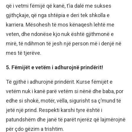
që i vetmi fëmijë që kanë, t’ia dalë me sukses
gjithçkaje, që nga shtëpia e deri tek shkolla e
karriera. Mësohesh të mos kënaqesh lehtë me
veten, dhe ndonëse kjo nuk është gjithmonë e
mirë, të ndihmon të jesh një person më i denjë në
mes të tjerëve.
5. Fëmijët e vetëm i adhurojnë prindërit!
Të gjithë i adhurojnë prindërit. Kurse fëmijët e
vetëm nuk i kanë parë vetëm si nënë dhe baba, por
edhe si shokë, motër, vëlla, sigurisht sa ç’mund të
jetë një prind. Respekti karshi tyre është i
patundshëm dhe janë të parët njerëz që lajmërojnë
për çdo gëzim a trishtim.