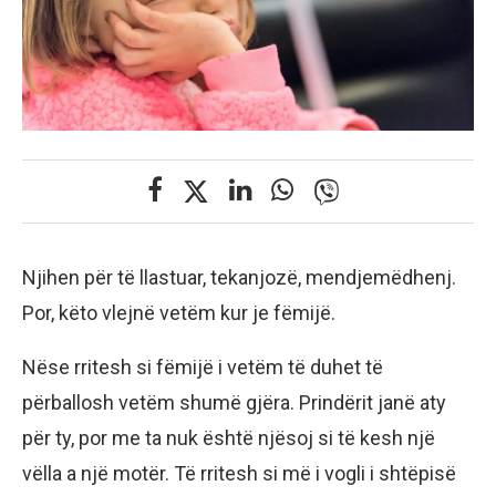
Njihen për të llastuar, tekanjozë, mendjemëdhenj.
Por, këto vlejnë vetëm kur je fëmijë.
Nëse rritesh si fëmijë i vetëm të duhet të
përballosh vetëm shumë gjëra. Prindërit janë aty
për ty, por me ta nuk është njësoj si të kesh një
vëlla a një motër. Të rritesh si më i vogli i shtëpisë