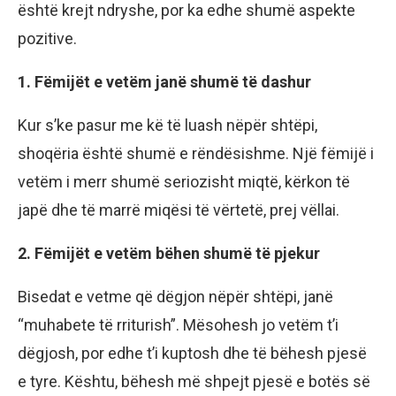
është krejt ndryshe, por ka edhe shumë aspekte
pozitive.
1. Fëmijët e vetëm janë shumë të dashur
Kur s’ke pasur me kë të luash nëpër shtëpi,
shoqëria është shumë e rëndësishme. Një fëmijë i
vetëm i merr shumë seriozisht miqtë, kërkon të
japë dhe të marrë miqësi të vërtetë, prej vëllai.
2. Fëmijët e vetëm bëhen shumë të pjekur
Bisedat e vetme që dëgjon nëpër shtëpi, janë
“muhabete të rriturish”. Mësohesh jo vetëm t’i
dëgjosh, por edhe t’i kuptosh dhe të bëhesh pjesë
e tyre. Kështu, bëhesh më shpejt pjesë e botës së