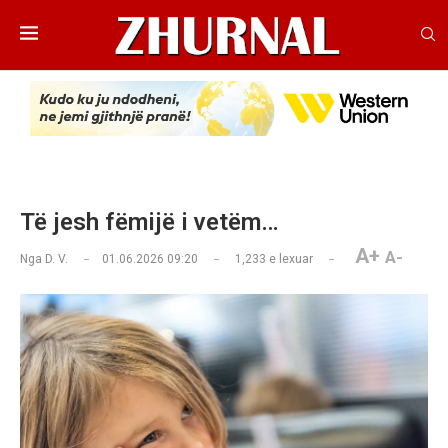
Të jesh fëmijë i vetëm…
A+
A-
Nga
D. V.
01.06.2026 09:20
1,233
e lexuar