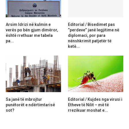
Arsim Idrizi në kulmin e
Editorial / Bisedimet pas
verës po bën gjum dimëror,
“perdeve” janë legjitime në
është rrethuar me tabela
diplomaci, por para
pa...
nënshkrimit patjetër të
ketë...
Sa janë të mbrojtur
Editorial / Kujdes nga virusi i
punëtorët e ndërtimtarisë
Etheve të Nilit – më të
sot?
rrezikuar moshat e...