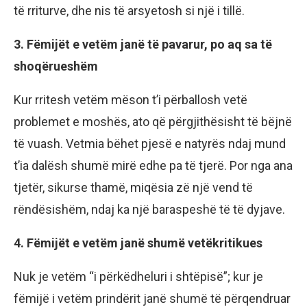
të rriturve, dhe nis të arsyetosh si një i tillë.
3. Fëmijët e vetëm janë të pavarur, po aq sa të
shoqërueshëm
Kur rritesh vetëm mëson t’i përballosh vetë
problemet e moshës, ato që përgjithësisht të bëjnë
të vuash. Vetmia bëhet pjesë e natyrës ndaj mund
t’ia dalësh shumë mirë edhe pa të tjerë. Por nga ana
tjetër, sikurse thamë, miqësia zë një vend të
rëndësishëm, ndaj ka një baraspeshë të të dyjave.
4. Fëmijët e vetëm janë shumë vetëkritikues
Nuk je vetëm “i përkëdheluri i shtëpisë”; kur je
fëmijë i vetëm prindërit janë shumë të përqendruar