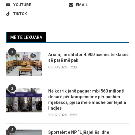
YOUTUBE
EMAIL
TIKTOK
MË TË LEXUARA
1
Arsim, në shtator 4.900 nxënës të klasës
së parë më pak
06.08.2026 17:33
2
Në korrik janë paguar mbi 560 milionë
denarë për kompensime për pushim
mjekësor, pjesa më e madhe për lejet e
lindjes
28.07.2026 15:52
3
Sportelet e NP “Ujësjellësi dhe