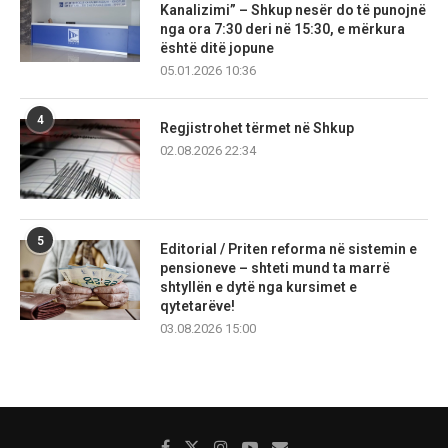
Kanalizimi” – Shkup nesër do të punojnë
nga ora 7:30 deri në 15:30, e mërkura
është ditë jopune
05.01.2026 10:36
4
Regjistrohet tërmet në Shkup
02.08.2026 22:34
5
Editorial / Priten reforma në sistemin e
pensioneve – shteti mund ta marrë
shtyllën e dytë nga kursimet e
qytetarëve!
03.08.2026 15:00