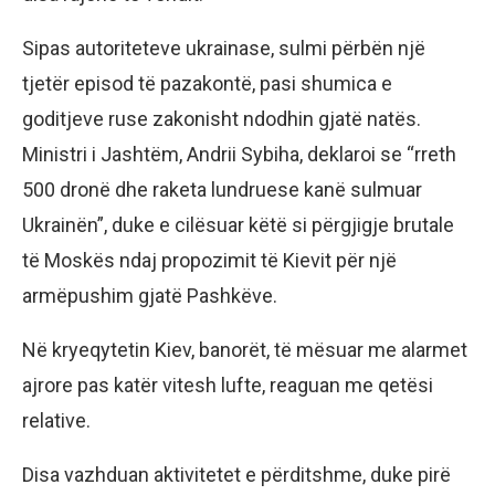
Sipas autoriteteve ukrainase, sulmi përbën një
tjetër episod të pazakontë, pasi shumica e
goditjeve ruse zakonisht ndodhin gjatë natës.
Ministri i Jashtëm, Andrii Sybiha, deklaroi se “rreth
500 dronë dhe raketa lundruese kanë sulmuar
Ukrainën”, duke e cilësuar këtë si përgjigje brutale
të Moskës ndaj propozimit të Kievit për një
armëpushim gjatë Pashkëve.
Në kryeqytetin Kiev, banorët, të mësuar me alarmet
ajrore pas katër vitesh lufte, reaguan me qetësi
relative.
Disa vazhduan aktivitetet e përditshme, duke pirë