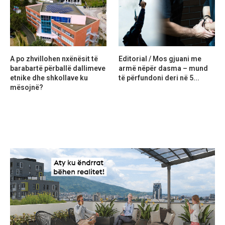
A po zhvillohen nxënësit të
Editorial / Mos gjuani me
barabartë përballë dallimeve
armë nëpër dasma – mund
etnike dhe shkollave ku
të përfundoni deri në 5...
mësojnë?