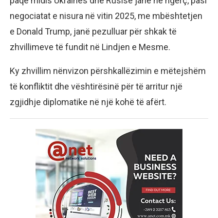
paqe midis Ukrainës dhe Rusisë janë në ngërç, pasi
negociatat e nisura në vitin 2025, me mbështetjen
e Donald Trump, janë pezulluar për shkak të
zhvillimeve të fundit në Lindjen e Mesme.
Ky zhvillim nënvizon përshkallëzimin e mëtejshëm
të konfliktit dhe vështirësinë për të arritur një
zgjidhje diplomatike në një kohë të afërt.