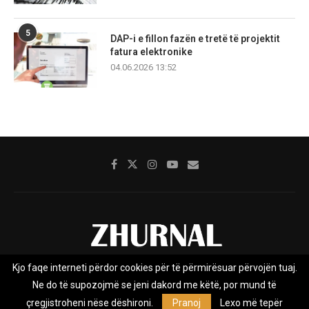
5
DAP-i e fillon fazën e tretë të projektit
fatura elektronike
04.06.2026 13:52
Kjo faqe interneti përdor cookies për të përmirësuar përvojën tuaj.
Rreth nesh
Impresumi
Marketing
Kontakt
Ne do të supozojmë se jeni dakord me këtë, por mund të
Privacy Policy
çregjistroheni nëse dëshironi.
Pranoj
Lexo më tepër