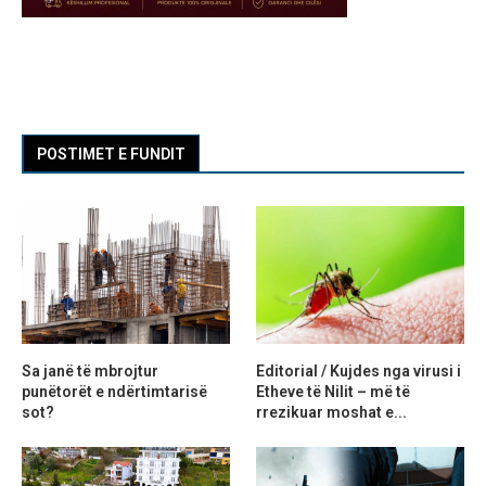
POSTIMET E FUNDIT
Sa janë të mbrojtur
Editorial / Kujdes nga virusi i
punëtorët e ndërtimtarisë
Etheve të Nilit – më të
sot?
rrezikuar moshat e...