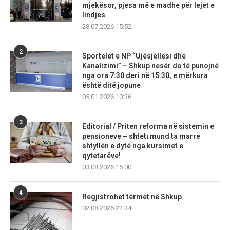
mjekësor, pjesa më e madhe për lejet e
lindjes
28.07.2026 15:52
2
Sportelet e NP “Ujësjellësi dhe
Kanalizimi” – Shkup nesër do të punojnë
nga ora 7:30 deri në 15:30, e mërkura
është ditë jopune
05.01.2026 10:36
3
Editorial / Priten reforma në sistemin e
pensioneve – shteti mund ta marrë
shtyllën e dytë nga kursimet e
qytetarëve!
03.08.2026 15:00
4
Regjistrohet tërmet në Shkup
02.08.2026 22:34