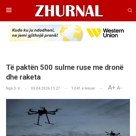
Të paktën 500 sulme ruse me dronë
dhe raketa
A+
A-
Nga
D. V.
03.04.2026 15:27
1,041
e lexuar