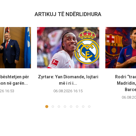
ARTIKUJ TË NDËRLIDHURA
bështetjen për
Zyrtare: Yan Diomande, lojtari
Rodri “tra
non në garën...
më i ri i...
Madridin,
Barc
26 16:53
06.08.2026 16:15
06.08.2