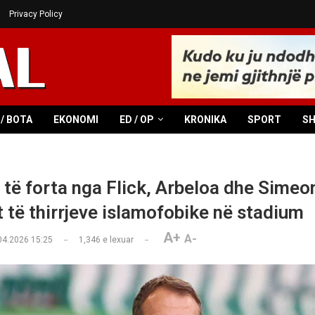
Privacy Policy
/ BOTA
EKONOMI
ED / OP
KRONIKA
SPORT
S
të forta nga Flick, Arbeloa dhe Simeo
t të thirrjeve islamofobike në stadium
A+
A-
04.2026 15:25
1,346
e lexuar