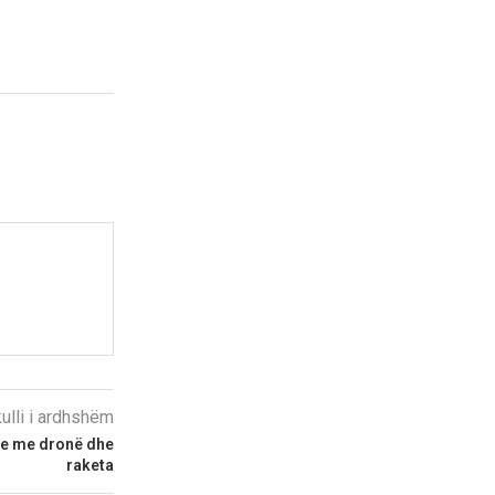
kulli i ardhshëm
se me dronë dhe
raketa