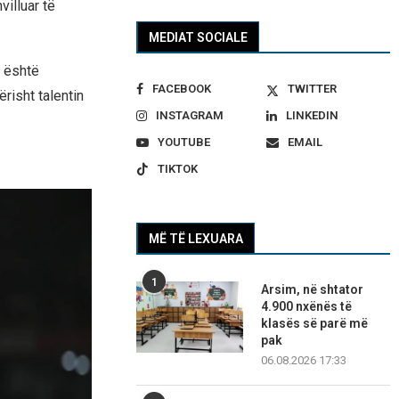
illuar të
MEDIAT SOCIALE
n është
FACEBOOK
TWITTER
risht talentin
INSTAGRAM
LINKEDIN
YOUTUBE
EMAIL
TIKTOK
MË TË LEXUARA
1
Arsim, në shtator
4.900 nxënës të
klasës së parë më
pak
06.08.2026 17:33