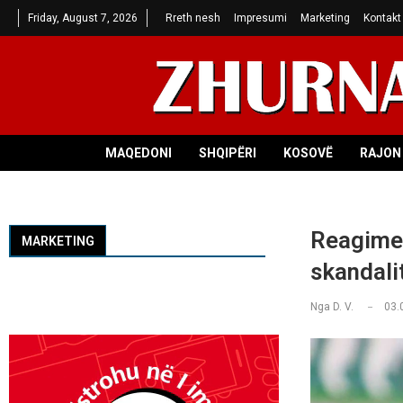
Friday, August 7, 2026
Rreth nesh
Impresumi
Marketing
Kontakt
MAQEDONI
SHQIPËRI
KOSOVË
RAJON 
Reagime 
MARKETING
skandali
Nga
D. V.
03.