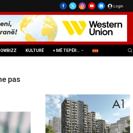
Login
HOWBIZZ
KULTURË
+ MË TEPËR…
ne pas