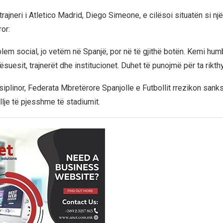
 trajneri i Atletico Madrid, Diego Simeone, e cilësoi situatën si 
or:
blem social, jo vetëm në Spanjë, por në të gjithë botën. Kemi hum
ësuesit, trajnerët dhe institucionet. Duhet të punojmë për ta rikthy
iplinor, Federata Mbretërore Spanjolle e Futbollit rrezikon sanks
lje të pjesshme të stadiumit.