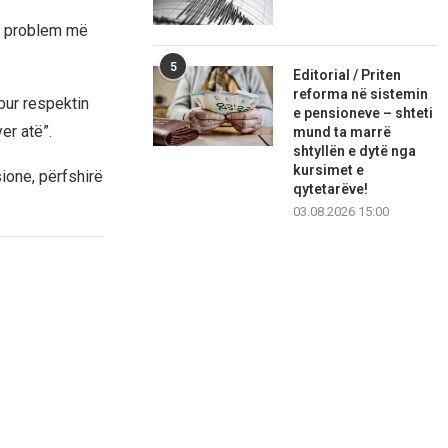
një problem më
5
Editorial / Priten
reforma në sistemin
bur respektin
e pensioneve – shteti
er atë”.
mund ta marrë
shtyllën e dytë nga
kursimet e
ione, përfshirë
qytetarëve!
03.08.2026 15:00