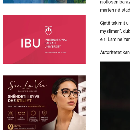
njollosën bara
martën në sta
Gjatë takimit 
mysliman”, duk
e ri Lamine Ya
Autoritetet kan