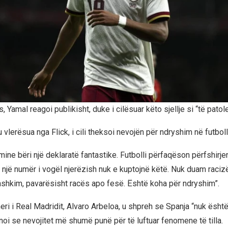
, Yamal reagoi publikisht, duke i cilësuar këto sjellje si “të pato
 u vlerësua nga Flick, i cili theksoi nevojën për ndryshim në futbol
ine bëri një deklaratë fantastike. Futbolli përfaqëson përfshirje
një numër i vogël njerëzish nuk e kuptojnë këtë. Nuk duam rac
shkim, pavarësisht racës apo fesë. Është koha për ndryshim”.
eri i Real Madridit, Alvaro Arbeloa, u shpreh se Spanja “nuk ësht
anoi se nevojitet më shumë punë për të luftuar fenomene të tilla.