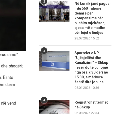
2
Në korrik janë paguar
mbi 560 milionë
denarë për
kompensime për
pushim mjekësor,
pjesa më e madhe
për lejet e lindjes
28.07.2026 15:52
3
Sportelet e NP
lerueshme”.
“Ujësjellësi dhe
Kanalizimi” – Shkup
l dhe shoqëri:
nesër do të punojnë
nga ora 7:30 deri në
n. Është
15:30, e mërkura
është ditë jopune
izëm duam
05.01.2026 10:36
4
Regjistrohet tërmet
ë një vend
në Shkup
02.08.2026 22:34