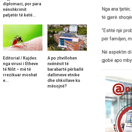
diplomaci, por para
Nga ana tjetër,
nënshkrimit
patjetër të ketë...
të gjerë shoqër
“Është një pro
për familjen, m
Në aspektin dis
Editorial / Kujdes
A po zhvillohen
gjobë apo mbyl
nga virusi i Etheve
nxënësit të
të Nilit – më të
barabartë përballë
rrezikuar moshat
dallimeve etnike
e...
dhe shkollave ku
mësojnë?