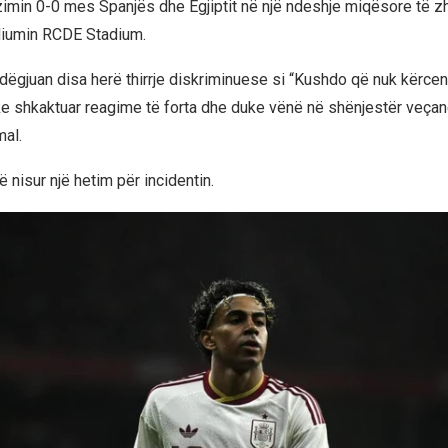
zimin 0-0 mes Spanjës dhe Egjiptit në një ndeshje miqësore të zhv
diumin RCDE Stadium.
u dëgjuan disa herë thirrje diskriminuese si “Kushdo që nuk kërce
e shkaktuar reagime të forta dhe duke vënë në shënjestër veçanë
mal.
ë nisur një hetim për incidentin.