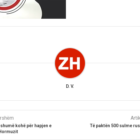
D. V.
parshëm
Arti
shumë kohë për hapjen e
Të paktën 500 sulme ru
Hormuzit