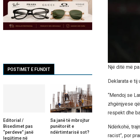
Një ditë më pas
POSTIMET E FUNDIT
Deklarata e tij
“Mendoj se Lam
zhgënjyese që 
respekt dhe ba
Editorial /
Sa janë të mbrojtur
Bisedimet pas
punëtorët e
Ndërkohë, trajn
“perdeve” janë
ndërtimtarisë sot?
racist”, por pr
legjitime në