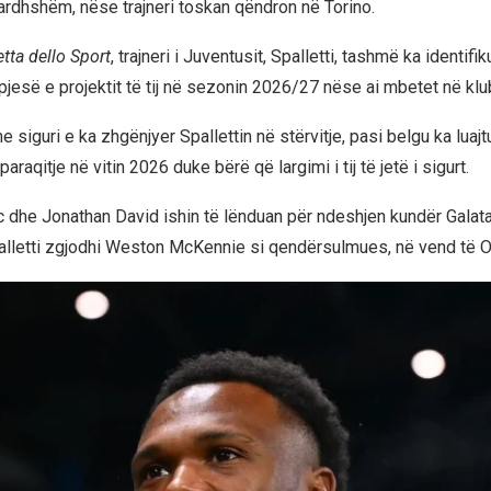
ardhshëm, nëse trajneri toskan qëndron në Torino.
tta dello Sport
, trajneri i Juventusit, Spalletti, tashmë ka identifik
pjesë e projektit të tij në sezonin 2026/27 nëse ai mbetet në klu
siguri e ka zhgënjyer Spallettin në stërvitje, pasi belgu ka luaj
araqitje në vitin 2026 duke bërë që largimi i tij të jetë i sigurt.
 dhe Jonathan David ishin të lënduan për ndeshjen kundër Galata
alletti zgjodhi Weston McKennie si qendërsulmues, në vend të 