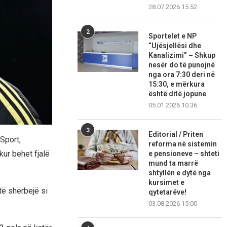
28.07.2026 15:52
2
Sportelet e NP
“Ujësjellësi dhe
Kanalizimi” – Shkup
nesër do të punojnë
nga ora 7:30 deri në
15:30, e mërkura
është ditë jopune
05.01.2026 10:36
3
Editorial / Priten
Sport,
reforma në sistemin
kur bëhet fjalë
e pensioneve – shteti
mund ta marrë
shtyllën e dytë nga
kursimet e
të shërbejë si
qytetarëve!
03.08.2026 15:00