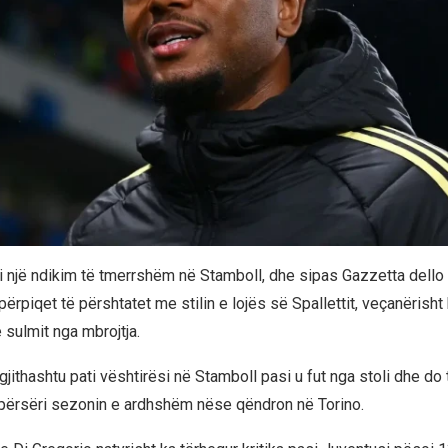
i një ndikim të tmerrshëm në Stamboll, dhe sipas Gazzetta dello 
ërpiqet të përshtatet me stilin e lojës së Spallettit, veçanërisht 
 sulmit nga mbrojtja.
gjithashtu pati vështirësi në Stamboll pasi u fut nga stoli dhe do 
ërsëri sezonin e ardhshëm nëse qëndron në Torino.