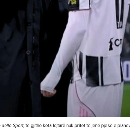
 dello Sport
, të gjithë këta lojtarë nuk pritet të jenë pjesë e pla