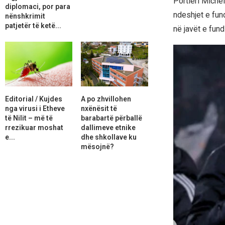
Portieri Michel
diplomaci, por para
ndeshjet e fun
nënshkrimit
patjetër të ketë...
në javët e fundi
Editorial / Kujdes
A po zhvillohen
nga virusi i Etheve
nxënësit të
të Nilit – më të
barabartë përballë
rrezikuar moshat
dallimeve etnike
e...
dhe shkollave ku
mësojnë?