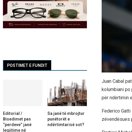
POSTIMET E FUNDIT
Juan Cabal pat
kolumbiani po p
për ndërtimin e
Federico Gatti 
Editorial /
Sa janë të mbrojtur
zëvendësues p
Bisedimet pas
punëtorët e
“perdeve” janë
ndërtimtarisë sot?
legjitime në