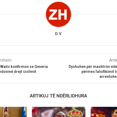
D. V.
parshëm
Arti
 Waitz konfirmon se Qeveria
Dyshohen për mashtrim mbi 
doninë drejt izolimit
përmes falsifikimit
arrestohe
ARTIKUJ TË NDËRLIDHURA