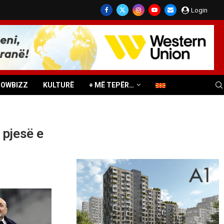
Login
HOWBIZZ
KULTURË
+ MË TEPËR…
 pjesë e