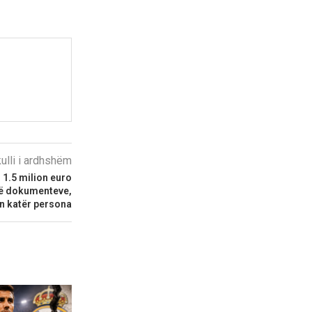
kulli i ardhshëm
1.5 milion euro
 të dokumenteve,
n katër persona