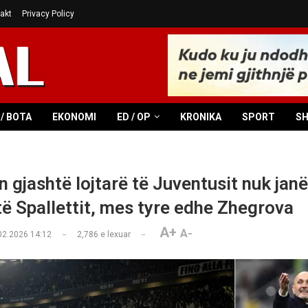
akt
Privacy Policy
/ BOTA
EKONOMI
ED / OP
KRONIKA
SPORT
S
 gjashtë lojtarë të Juventusit nuk janë
të Spallettit, mes tyre edhe Zhegrova
A+
A-
02.2026 14:12
2,786
e lexuar