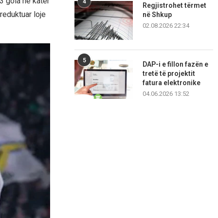
3 gola në katër
4
Regjistrohet tërmet
reduktuar loje
në Shkup
02.08.2026 22:34
5
DAP-i e fillon fazën e
tretë të projektit
fatura elektronike
04.06.2026 13:52