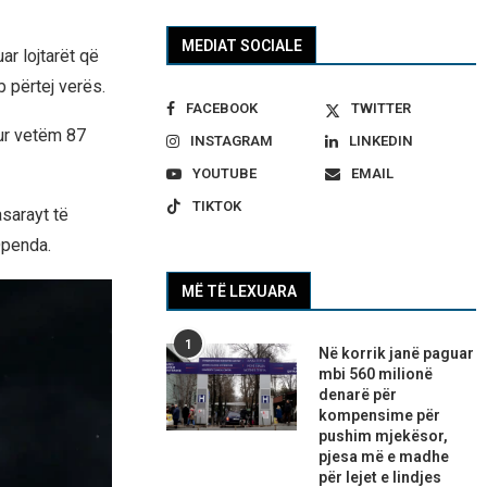
MEDIAT SOCIALE
uar lojtarët që
b përtej verës.
FACEBOOK
TWITTER
tur vetëm 87
INSTAGRAM
LINKEDIN
YOUTUBE
EMAIL
TIKTOK
sarayt të
Openda.
MË TË LEXUARA
1
Në korrik janë paguar
mbi 560 milionë
denarë për
kompensime për
pushim mjekësor,
pjesa më e madhe
për lejet e lindjes