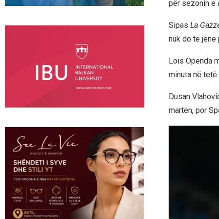
për sezonin e 
Sipas
La Gazze
nuk do të jenë 
Lois Openda me 
minuta në tetë p
Dusan Vlahovic
martën, por Sp