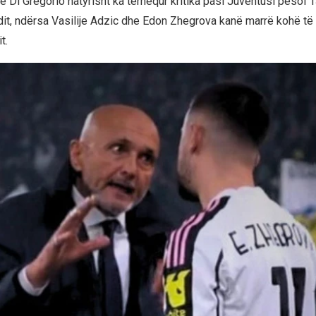
e Di Gregorio natyrisht ka tërhequr kritika pasi Juventusi pësoi 1
dit, ndërsa Vasilije Adzic dhe Edon Zhegrova kanë marrë kohë të 
t.