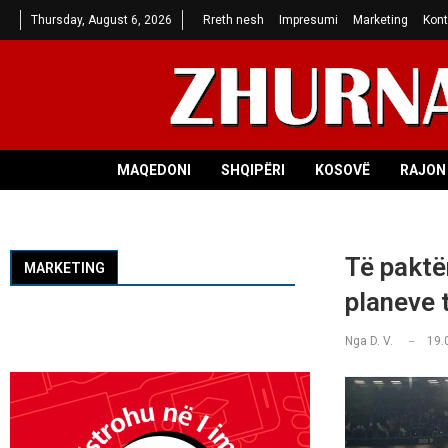
Thursday, August 6, 2026
Rreth nesh
Impresumi
Marketing
Kont
MAQEDONI
SHQIPËRI
KOSOVË
RAJON 
Të paktën
MARKETING
planeve 
Nga
D. V.
19.