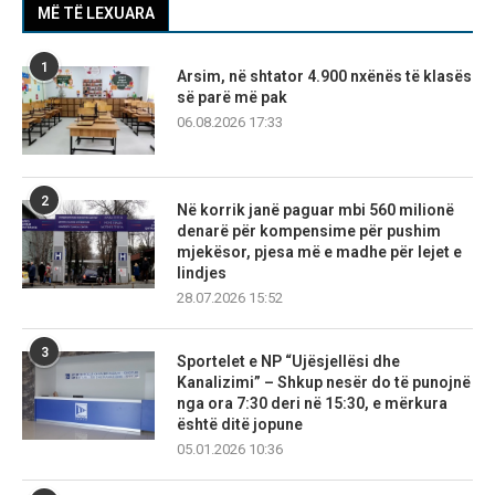
MË TË LEXUARA
1
Arsim, në shtator 4.900 nxënës të klasës
së parë më pak
06.08.2026 17:33
2
Në korrik janë paguar mbi 560 milionë
denarë për kompensime për pushim
mjekësor, pjesa më e madhe për lejet e
lindjes
28.07.2026 15:52
3
Sportelet e NP “Ujësjellësi dhe
Kanalizimi” – Shkup nesër do të punojnë
nga ora 7:30 deri në 15:30, e mërkura
është ditë jopune
05.01.2026 10:36