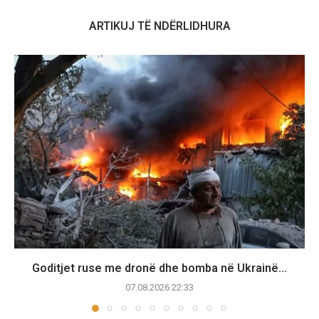
ARTIKUJ TË NDËRLIDHURA
Goditjet ruse me dronë dhe bomba në Ukrainë...
07.08.2026 22:33