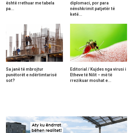
është rrethuar me tabela
diplomaci, por para
pa...
nënshkrimit patjetër të
ketë...
Sa janë të mbrojtur
Editorial / Kujdes nga virusi i
punëtorët e ndërtimtarisë
Etheve të Nilit – më të
sot?
rrezikuar moshat e...