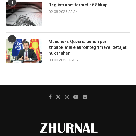
4
Regjistrohet tërmet në Shkup
02.08.2026 22:34
5
Mucunski: Qeveria punon për
zhbllokimin e eurointegrimeve, detajet
nuk thuhen
03.08.2026 16:35