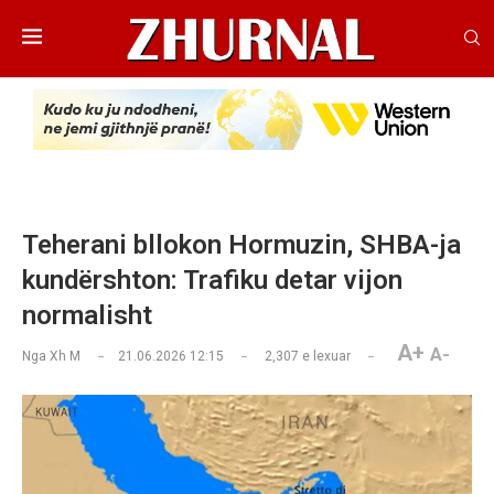
Teherani bllokon Hormuzin, SHBA-ja
kundërshton: Trafiku detar vijon
normalisht
A+
A-
Nga
Xh M
21.06.2026 12:15
2,307
e lexuar