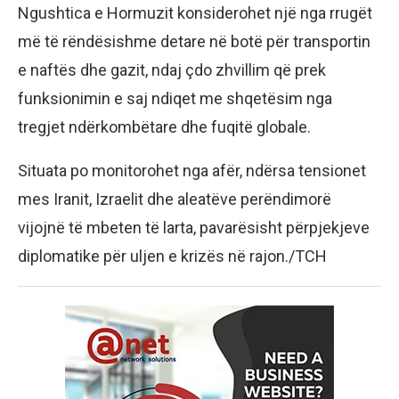
Ngushtica e Hormuzit konsiderohet një nga rrugët
më të rëndësishme detare në botë për transportin
e naftës dhe gazit, ndaj çdo zhvillim që prek
funksionimin e saj ndiqet me shqetësim nga
tregjet ndërkombëtare dhe fuqitë globale.
Situata po monitorohet nga afër, ndërsa tensionet
mes Iranit, Izraelit dhe aleatëve perëndimorë
vijojnë të mbeten të larta, pavarësisht përpjekjeve
diplomatike për uljen e krizës në rajon./TCH