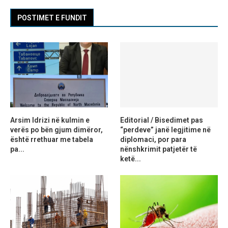
POSTIMET E FUNDIT
Arsim Idrizi në kulmin e
Editorial / Bisedimet pas
verës po bën gjum dimëror,
“perdeve” janë legjitime në
është rrethuar me tabela
diplomaci, por para
pa...
nënshkrimit patjetër të
ketë...