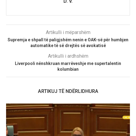
D. V.
Artikulli i mëparshëm
Supremja e shpall të paligjshëm nenin e OAK-së për humbjen
automatike të së drejtës së avokatisë
Artikulli i ardhshëm
Liverpooli nënshkruan marrëveshje me supertalentin
kolumbian
ARTIKUJ TË NDËRLIDHURA