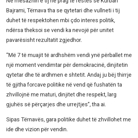
Në mesazhin e tij në prag të festës së Kurban
Bajrami, Tërnava tha se qytetari dhe vullneti i tij
duhet të respektohen mbi çdo interes politik,
ndërsa theksoi se vendi ka nevojë për unitet
pavarësisht rezultatit zgjedhor.
“Më 7 të muajit të ardhshëm vendi ynë përballet me
një moment vendimtar për demokracinë, dinjitetin
qytetar dhe të ardhmen e shtetit. Andaj ju bëj thirrje
të gjitha forcave politike në vend që fushatën ta
zhvillojnë me maturi, dinjitet dhe respekt, larg
gjuhës së përçarjes dhe urrejtjes”, tha ai.
Sipas Tërnavës, gara politike duhet të zhvillohet me
ide dhe vizion për vendin.