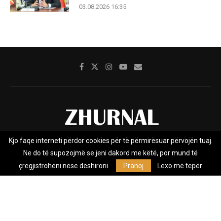
03.08.2026 16:35
Kjo faqe interneti përdor cookies për të përmirësuar përvojën tuaj.
Rreth nesh
Impresumi
Marketing
Kontakt
Ne do të supozojmë se jeni dakord me këtë, por mund të
Privacy Policy
çregjistroheni nëse dëshironi.
Pranoj
Lexo më tepër
Zhurnal.mk është Agjenci e Lajmeve e pavarur, e themeluar në vitin
2009, që e mbulon Maqedoninë, Kosovën, Shqipërinë edhe lajmet
nga bota.
@2026 - All Right Reserved. Designed and Developed by