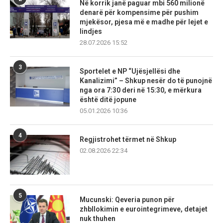
Në korrik janë paguar mbi 560 milionë
denarë për kompensime për pushim
mjekësor, pjesa më e madhe për lejet e
lindjes
28.07.2026 15:52
3
Sportelet e NP “Ujësjellësi dhe
Kanalizimi” – Shkup nesër do të punojnë
nga ora 7:30 deri në 15:30, e mërkura
është ditë jopune
05.01.2026 10:36
4
Regjistrohet tërmet në Shkup
02.08.2026 22:34
5
Mucunski: Qeveria punon për
zhbllokimin e eurointegrimeve, detajet
nuk thuhen