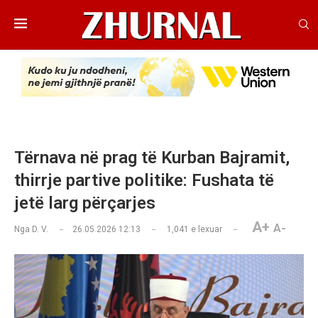
Tërnava në prag të Kurban Bajramit,
thirrje partive politike: Fushata të
jetë larg përçarjes
A+
A-
Nga
D. V.
26.05.2026 12:13
1,041
e lexuar