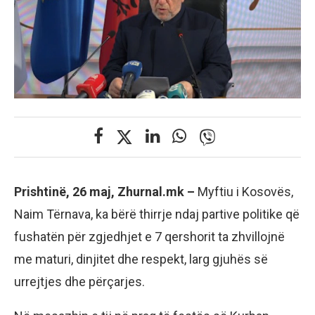
Prishtinë, 26 maj, Zhurnal.mk –
Myftiu i Kosovës,
Naim Tërnava, ka bërë thirrje ndaj partive politike që
fushatën për zgjedhjet e 7 qershorit ta zhvillojnë
me maturi, dinjitet dhe respekt, larg gjuhës së
urrejtjes dhe përçarjes.