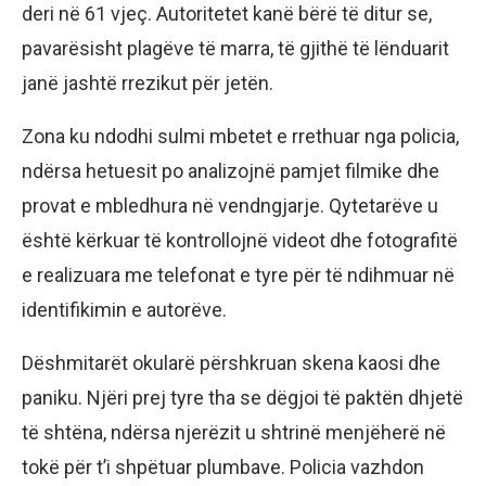
deri në 61 vjeç. Autoritetet kanë bërë të ditur se,
pavarësisht plagëve të marra, të gjithë të lënduarit
janë jashtë rrezikut për jetën.
Zona ku ndodhi sulmi mbetet e rrethuar nga policia,
ndërsa hetuesit po analizojnë pamjet filmike dhe
provat e mbledhura në vendngjarje. Qytetarëve u
është kërkuar të kontrollojnë videot dhe fotografitë
e realizuara me telefonat e tyre për të ndihmuar në
identifikimin e autorëve.
Dëshmitarët okularë përshkruan skena kaosi dhe
paniku. Njëri prej tyre tha se dëgjoi të paktën dhjetë
të shtëna, ndërsa njerëzit u shtrinë menjëherë në
tokë për t’i shpëtuar plumbave. Policia vazhdon