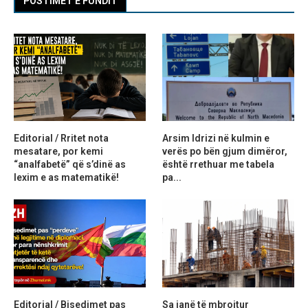
POSTIMET E FUNDIT
Editorial / Rritet nota
Arsim Idrizi në kulmin e
mesatare, por kemi
verës po bën gjum dimëror,
“analfabetë” që s’dinë as
është rrethuar me tabela
lexim e as matematikë!
pa...
Editorial / Bisedimet pas
Sa janë të mbrojtur