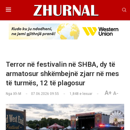
Terror në festivalin në SHBA, dy të
armatosur shkëmbejnë zjarr në mes
të turmës, 12 të plagosur
A+
A-
Nga
Xh M
07.06.2026 09:55
1,848
e lexuar