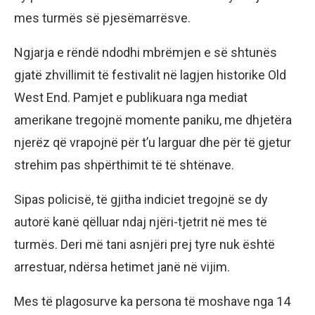
mes turmës së pjesëmarrësve.
Ngjarja e rëndë ndodhi mbrëmjen e së shtunës
gjatë zhvillimit të festivalit në lagjen historike Old
West End. Pamjet e publikuara nga mediat
amerikane tregojnë momente paniku, me dhjetëra
njerëz që vrapojnë për t’u larguar dhe për të gjetur
strehim pas shpërthimit të të shtënave.
Sipas policisë, të gjitha indiciet tregojnë se dy
autorë kanë qëlluar ndaj njëri-tjetrit në mes të
turmës. Deri më tani asnjëri prej tyre nuk është
arrestuar, ndërsa hetimet janë në vijim.
Mes të plagosurve ka persona të moshave nga 14