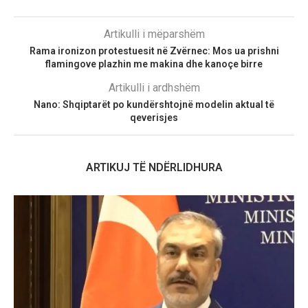
Artikulli i mëparshëm
Rama ironizon protestuesit në Zvërnec: Mos ua prishni
flamingove plazhin me makina dhe kanoçe birre
Artikulli i ardhshëm
Nano: Shqiptarët po kundërshtojnë modelin aktual të
qeverisjes
ARTIKUJ TË NDËRLIDHURA