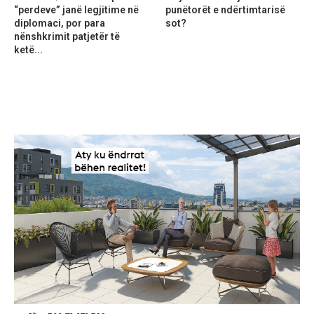
“perdeve” janë legjitime në
punëtorët e ndërtimtarisë
diplomaci, por para
sot?
nënshkrimit patjetër të
ketë...