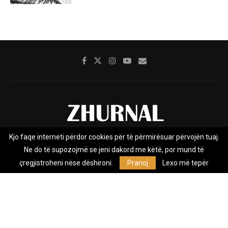
Kjo faqe interneti përdor cookies për të përmirësuar përvojën tuaj.
Rreth nesh
Impresumi
Marketing
Kontakt
Ne do të supozojmë se jeni dakord me këtë, por mund të
Privacy Policy
çregjistroheni nëse dëshironi.
Pranoj
Lexo më tepër
Zhurnal.mk është Agjenci e Lajmeve e pavarur, e themeluar në vitin
2009, që e mbulon Maqedoninë, Kosovën, Shqipërinë edhe lajmet
nga bota.
@2026 - All Right Reserved. Designed and Developed by
Anet.Com.Mk