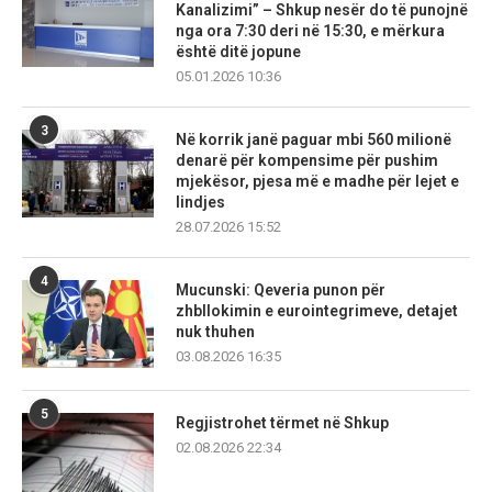
Kanalizimi” – Shkup nesër do të punojnë
nga ora 7:30 deri në 15:30, e mërkura
është ditë jopune
05.01.2026 10:36
3
Në korrik janë paguar mbi 560 milionë
denarë për kompensime për pushim
mjekësor, pjesa më e madhe për lejet e
lindjes
28.07.2026 15:52
4
Mucunski: Qeveria punon për
zhbllokimin e eurointegrimeve, detajet
nuk thuhen
03.08.2026 16:35
5
Regjistrohet tërmet në Shkup
02.08.2026 22:34