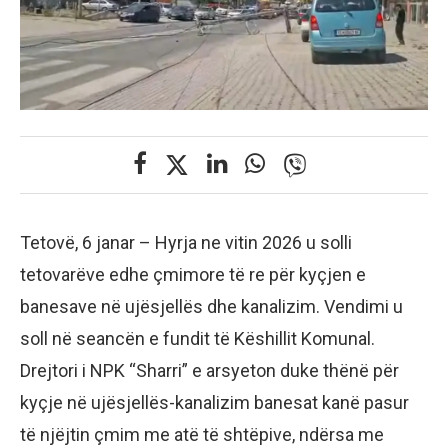
Tetovë, 6 janar – Hyrja ne vitin 2026 u solli
tetovarëve edhe çmimore të re për kyçjen e
banesave në ujësjellës dhe kanalizim. Vendimi u
soll në seancën e fundit të Këshillit Komunal.
Drejtori i NPK “Sharri” e arsyeton duke thënë për
kyçje në ujësjellës-kanalizim banesat kanë pasur
të njëjtin çmim me atë të shtëpive, ndërsa me