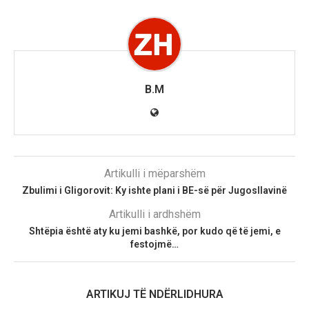
B.M
Artikulli i mëparshëm
Zbulimi i Gligorovit: Ky ishte plani i BE-së për Jugosllavinë
Artikulli i ardhshëm
Shtëpia është aty ku jemi bashkë, por kudo që të jemi, e
festojmë…
ARTIKUJ TË NDËRLIDHURA