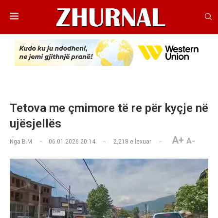
Tetova me çmimore të re për kyçje në
ujësjellës
A+
A-
Nga
B.M
06.01.2026 20:14
2,218
e lexuar