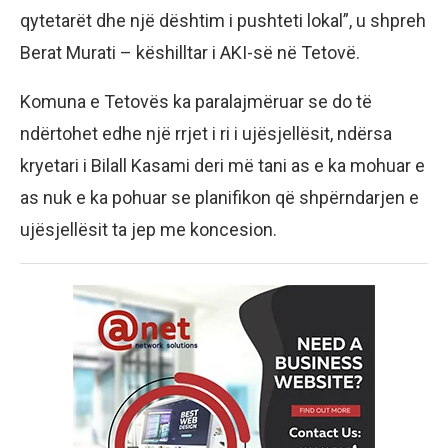
qytetarët dhe një dështim i pushteti lokal”, u shpreh
Berat Murati – këshilltar i AKI-së në Tetovë.
Komuna e Tetovës ka paralajmëruar se do të
ndërtohet edhe një rrjet i ri i ujësjellësit, ndërsa
kryetari i Bilall Kasami deri më tani as e ka mohuar e
as nuk e ka pohuar se planifikon që shpërndarjen e
ujësjellësit ta jep me koncesion.