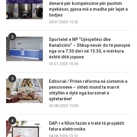
denarë për kompensime për pushim
mjekësor, pjesa më e madhe për lejet e
lindjes
28.07.2026 15:52
2
Sportelet e NP “Ujësjellësi dhe
Kanalizimi” – Shkup nesër do të punojnë
nga ora 7:30 deri në 15:30, e mërkura
është ditë jopune
05.01.2026 10:36
3
Editorial / Priten reforma në sistemin e
pensioneve – shteti mund ta marrë
shtyllën e dytë nga kursimet e
qytetarëve!
03.08.2026 15:00
4
DAP-i e fillon fazën e tretë të projektit
fatura elektronike
04.06.2026 13:52