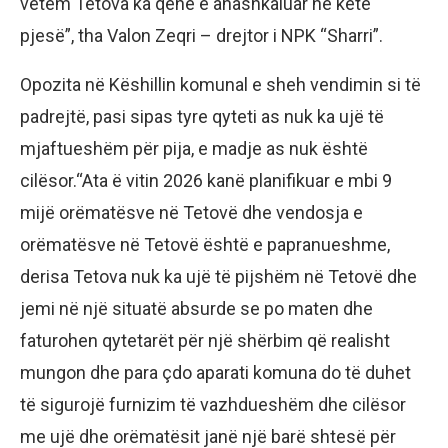
vetëm Tetova ka qenë e anashkaluar në këtë
pjesë”, tha Valon Zeqri – drejtor i NPK “Sharri”.
Opozita në Këshillin komunal e sheh vendimin si të
padrejtë, pasi sipas tyre qyteti as nuk ka ujë të
mjaftueshëm për pija, e madje as nuk është
cilësor.“Ata ë vitin 2026 kanë planifikuar e mbi 9
mijë orëmatësve në Tetovë dhe vendosja e
orëmatësve në Tetovë është e papranueshme,
derisa Tetova nuk ka ujë të pijshëm në Tetovë dhe
jemi në një situatë absurde se po maten dhe
faturohen qytetarët për një shërbim që realisht
mungon dhe para çdo aparati komuna do të duhet
të sigurojë furnizim të vazhdueshëm dhe cilësor
me ujë dhe orëmatësit janë një barë shtesë për