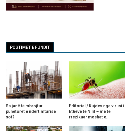
POSTIMET E FUNDIT
Sa janë të mbrojtur
Editorial / Kujdes nga virusi i
punëtorët e ndërtimtarisë
Etheve të Nilit – më të
sot?
rrezikuar moshat e...