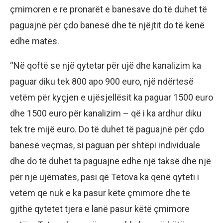
çmimoren e re pronarët e banesave do të duhet të
paguajnë për çdo banesë dhe të njëjtit do të kenë
edhe matës.
“Në qoftë se një qytetar për ujë dhe kanalizim ka
paguar diku tek 800 apo 900 euro, një ndërtesë
vetëm për kyçjen e ujësjellësit ka paguar 1500 euro
dhe 1500 euro për kanalizim – që i ka ardhur diku
tek tre mijë euro. Do të duhet të paguajnë për çdo
banesë veçmas, si paguan për shtëpi individuale
dhe do të duhet ta paguajnë edhe një taksë dhe një
për një ujëmatës, pasi që Tetova ka qenë qyteti i
vetëm që nuk e ka pasur këtë çmimore dhe të
gjithë qytetet tjera e lanë pasur këtë çmimore