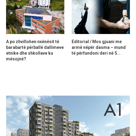
A po zhvillohen nxënësit të
Editorial / Mos gjuani me
barabartë përballë dallimeve
armë nëpër dasma – mund
etnike dhe shkollave ku
të përfundoni deri në 5...
mësojnë?