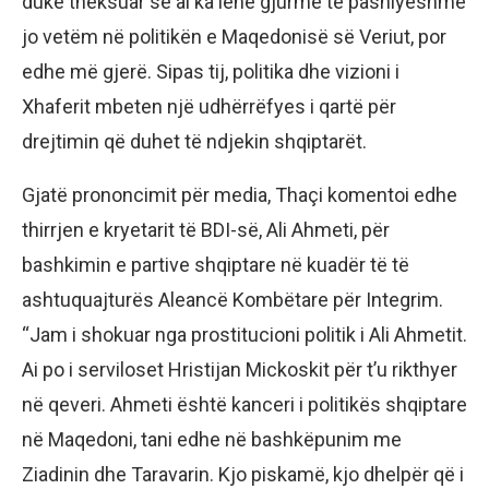
duke theksuar se ai ka lënë gjurmë të pashlyeshme
jo vetëm në politikën e Maqedonisë së Veriut, por
edhe më gjerë. Sipas tij, politika dhe vizioni i
Xhaferit mbeten një udhërrëfyes i qartë për
drejtimin që duhet të ndjekin shqiptarët.
Gjatë prononcimit për media, Thaçi komentoi edhe
thirrjen e kryetarit të BDI-së, Ali Ahmeti, për
bashkimin e partive shqiptare në kuadër të të
ashtuquajturës Aleancë Kombëtare për Integrim.
“Jam i shokuar nga prostitucioni politik i Ali Ahmetit.
Ai po i serviloset Hristijan Mickoskit për t’u rikthyer
në qeveri. Ahmeti është kanceri i politikës shqiptare
në Maqedoni, tani edhe në bashkëpunim me
Ziadinin dhe Taravarin. Kjo piskamë, kjo dhelpër që i