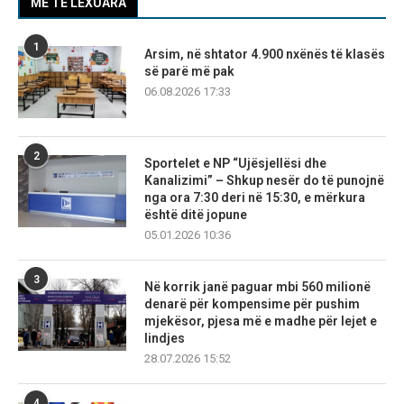
MË TË LEXUARA
1
Arsim, në shtator 4.900 nxënës të klasës
së parë më pak
06.08.2026 17:33
2
Sportelet e NP “Ujësjellësi dhe
Kanalizimi” – Shkup nesër do të punojnë
nga ora 7:30 deri në 15:30, e mërkura
është ditë jopune
05.01.2026 10:36
3
Në korrik janë paguar mbi 560 milionë
denarë për kompensime për pushim
mjekësor, pjesa më e madhe për lejet e
lindjes
28.07.2026 15:52
4