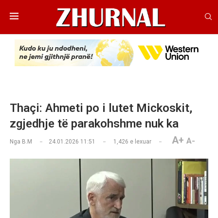
Thaçi: Ahmeti po i lutet Mickoskit,
zgjedhje të parakohshme nuk ka
A+
A-
Nga
B.M
24.01.2026 11:51
1,426
e lexuar