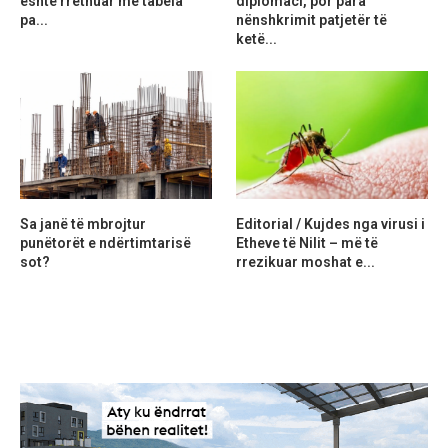
është rrethuar me tabela
diplomaci, por para
pa...
nënshkrimit patjetër të
ketë...
Sa janë të mbrojtur
Editorial / Kujdes nga virusi i
punëtorët e ndërtimtarisë
Etheve të Nilit – më të
sot?
rrezikuar moshat e...