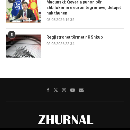
Mucunski: Qeveria punon për
zhbllokimin e eurointegrimeve, detajet
nuk thuhen
03.08.2026 16:35
5
Regjistrohet tërmet në Shkup
02.08.2026 22:34