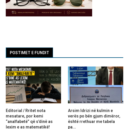
POSTIMET E FUNDIT
Editorial / Rritet nota
Arsim Idrizi në kulmin e
mesatare, por kemi
verës po bën gjum dimëror,
“analfabetë” që s’dinë as
është rrethuar me tabela
lexim e as matematikë!
pa...