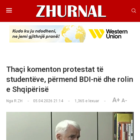
Thaçi komenton protestat të
studentëve, përmend BDI-në dhe rolin
e Shqipërisë
A+
A-
Nga
R.ZH
05.04.2026 21:14
1,365
e lexuar