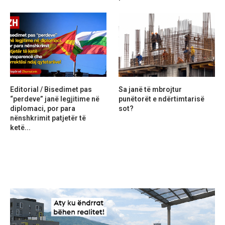
Editorial / Bisedimet pas
Sa janë të mbrojtur
“perdeve” janë legjitime në
punëtorët e ndërtimtarisë
diplomaci, por para
sot?
nënshkrimit patjetër të
ketë...