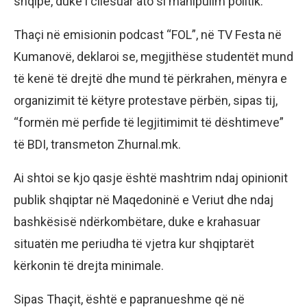
shqipe, duke i cilësuar ato si manipulim politik.
Thaçi në emisionin podcast “FOL”, në TV Festa në
Kumanovë, deklaroi se, megjithëse studentët mund
të kenë të drejtë dhe mund të përkrahen, mënyra e
organizimit të këtyre protestave përbën, sipas tij,
“formën më perfide të legjitimimit të dështimeve”
të BDI, transmeton Zhurnal.mk.
Ai shtoi se kjo qasje është mashtrim ndaj opinionit
publik shqiptar në Maqedoninë e Veriut dhe ndaj
bashkësisë ndërkombëtare, duke e krahasuar
situatën me periudha të vjetra kur shqiptarët
kërkonin të drejta minimale.
Sipas Thaçit, është e papranueshme që në