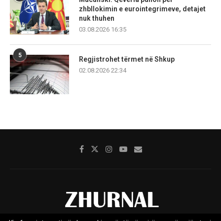
zhbllokimin e eurointegrimeve, detajet
nuk thuhen
03.08.2026 16:35
5
Regjistrohet tërmet në Shkup
02.08.2026 22:34