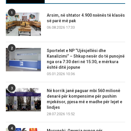
1
Arsim, në shtator 4.900 nxënës të klasës
së parë më pak
06.08.2026 17:33
2
Sportelet e NP “Ujësjellësi dhe
Kanalizimi” – Shkup nesër do të punojnë
nga ora 7:30 deri në 15:30, e mërkura
është ditë jopune
05.01.2026 10:36
3
Në korrik janë paguar mbi 560 milionë
denarë për kompensime për pushim
mjekësor, pjesa më e madhe për lejet e
lindjes
28.07.2026 15:52
4
Mucunski: Qeveria punon për