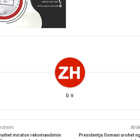
D. V.
parshëm
Arti
Buxhet miraton rekomandimin
Presidentja Osmani urohet ng