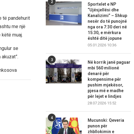
2
Sportelet e NP
“Ujësjellësi dhe
Kanalizimi” – Shkup
e të pandehurit
nesër do të punojnë
hashtu me një
nga ora 7:30 deri në
15:30, e mërkura
 këtë muaj.
është ditë jopune
05.01.2026 10:36
ngulur se
a akuzat”.
3
Në korrik janë paguar
mbi 560 milionë
lankosova
denarë për
kompensime për
pushim mjekësor,
pjesa më e madhe
për lejet e lindjes
28.07.2026 15:52
4
Mucunski: Qeveria
punon për
zhbllokimin e