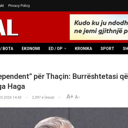
akt
Privacy Policy
/ BOTA
EKONOMI
ED / OP
KRONIKA
SPORT
S
ependent” për Thaçin: Burrështetasi që
nga Haga
A+
A-
02.2026 14:43
2,397
e lexuar