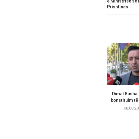
e Ministrisë së
Prishtinës
Dimal Basha:
konstituim të 
08.08.20