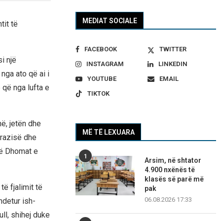
MEDIAT SOCIALE
tit të
FACEBOOK
TWITTER
si një
INSTAGRAM
LINKEDIN
nga ato që ai i
YOUTUBE
EMAIL
 që nga lufta e
TIKTOK
ë, jetën dhe
MË TË LEXUARA
arazisë dhe
 në Dhomat e
1
Arsim, në shtator
4.900 nxënës të
klasës së parë më
të fjalimit të
pak
06.08.2026 17:33
ndetur ish-
ull, shihej duke