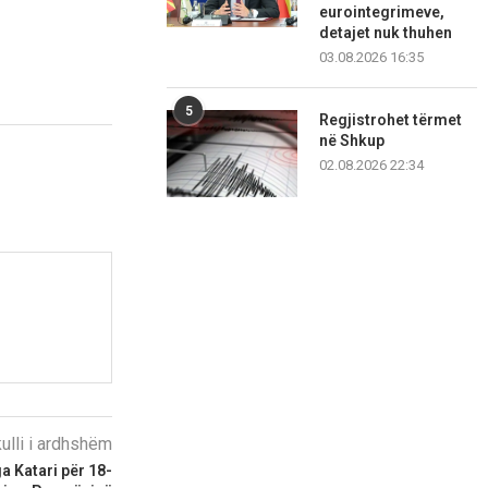
eurointegrimeve,
detajet nuk thuhen
03.08.2026 16:35
5
Regjistrohet tërmet
në Shkup
02.08.2026 22:34
kulli i ardhshëm
a Katari për 18-