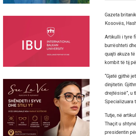
Gazeta britanik
Kosovës, Hashi
Artikulli i tyr
burrështeti dh
quajti akuza të
kombit të tij p
“Gjatë gjithë 
dinjitetin. Gj
drejtësisë”, u 
Specializuara 
Tutje, në artik
Thaçit u shtynë
presidentin për