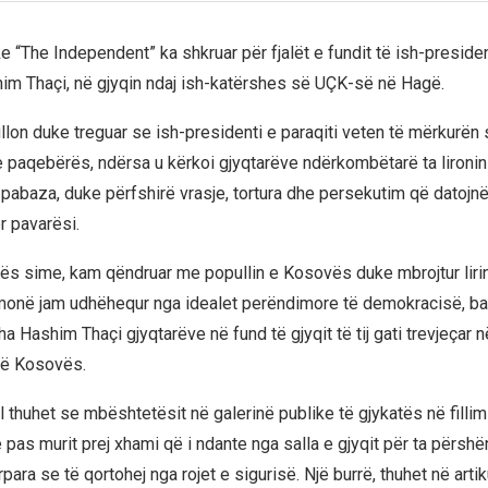
e “The Independent” ka shkruar për fjalët e fundit të ish-presiden
m Thaçi, në gjyqin ndaj ish-katërshes së UÇK-së në Hagë.
e fillon duke treguar se ish-presidenti e paraqiti veten të mërkurën 
e paqebërës, ndërsa u kërkoi gjyqtarëve ndërkombëtarë ta lironin 
 pabaza, duke përfshirë vrasje, tortura dhe persekutim që datojnë
ër pavarësi.
jetës sime, kam qëndruar me popullin e Kosovës duke mbrojtur lirin
ithmonë jam udhëhequr nga idealet perëndimore të demokracisë, b
tha Hashim Thaçi gjyqtarëve në fund të gjyqit të tij gati trevjeçar
të Kosovës.
ull thuhet se mbështetësit në galerinë publike të gjykatës në fillim 
 pas murit prej xhami që i ndante nga salla e gjyqit për ta përshë
para se të qortohej nga rojet e sigurisë. Një burrë, thuhet në artik