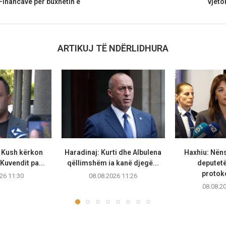
 Financave për buxhetin e
vjeto
ARTIKUJ TË NDËRLIDHURA
 Kush kërkon
Haradinaj: Kurti dhe Albulena
Haxhiu: Nën
Kuvendit pa...
qëllimshëm ia kanë djegë...
deputetë
protoko
26 11:30
08.08.2026 11:26
08.08.2