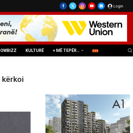
Login
HOWBIZZ
KULTURË
+ MË TEPËR…
 kërkoi