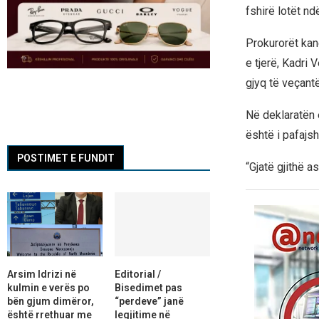
fshirë lotët ndë
Prokurorët kan
e tjerë, Kadri 
gjyq të veçant
Në deklaratën e
është i pafajsh
POSTIMET E FUNDIT
“Gjatë gjithë a
Arsim Idrizi në
Editorial /
kulmin e verës po
Bisedimet pas
bën gjum dimëror,
“perdeve” janë
është rrethuar me
legjitime në