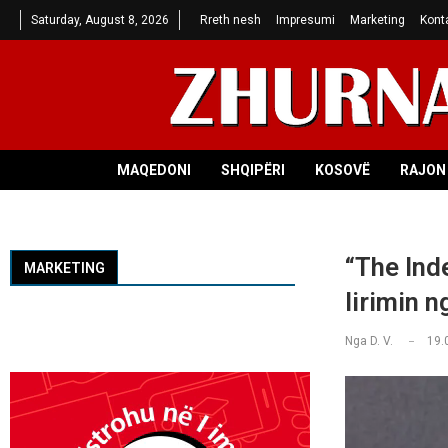
Saturday, August 8, 2026
Rreth nesh
Impresumi
Marketing
Kont
MAQEDONI
SHQIPËRI
KOSOVË
RAJON 
“The Ind
MARKETING
lirimin 
Nga
D. V.
19.