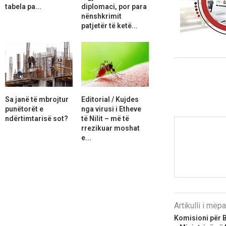
tabela pa...
diplomaci, por para
nënshkrimit
patjetër të ketë...
Sa janë të mbrojtur
Editorial / Kujdes
punëtorët e
nga virusi i Etheve
ndërtimtarisë sot?
të Nilit – më të
rrezikuar moshat
e...
Artikulli i më
Komisioni për 