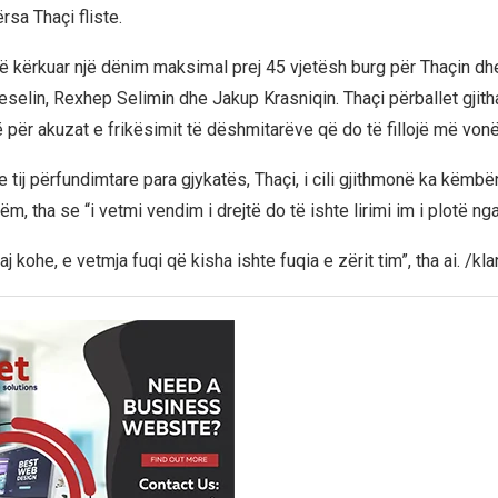
rsa Thaçi fliste.
ë kërkuar një dënim maksimal prej 45 vjetësh burg për Thaçin dh
Veselin, Rexhep Selimin dhe Jakup Krasniqin. Thaçi përballet gjit
ë për akuzat e frikësimit të dëshmitarëve që do të fillojë më vonë
 tij përfundimtare para gjykatës, Thaçi, i cili gjithmonë ka këmbë
ëm, tha se “i vetmi vendim i drejtë do të ishte lirimi im i plotë ng
saj kohe, e vetmja fuqi që kisha ishte fuqia e zërit tim”, tha ai. /k