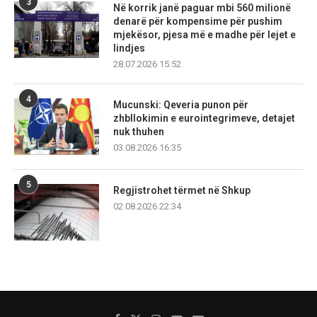
3
Në korrik janë paguar mbi 560 milionë
denarë për kompensime për pushim
mjekësor, pjesa më e madhe për lejet e
lindjes
28.07.2026 15:52
4
Mucunski: Qeveria punon për
zhbllokimin e eurointegrimeve, detajet
nuk thuhen
03.08.2026 16:35
5
Regjistrohet tërmet në Shkup
02.08.2026 22:34