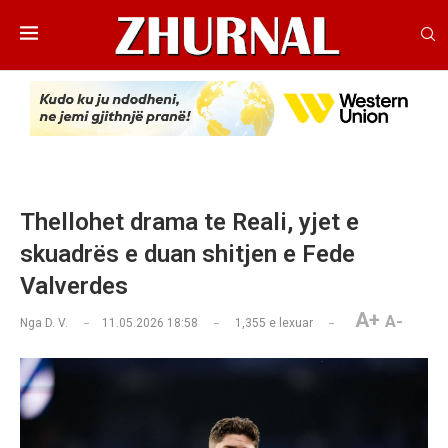
Thellohet drama te Reali, yjet e
skuadrës e duan shitjen e Fede
Valverdes
A+
A-
Nga
D. V.
11.05.2026 18:58
1,355
e lexuar