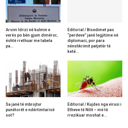
Arsim Idrizi në kulmin e
Editorial / Bisedimet pas
verës po bën gjum dimëror,
“perdeve” janë legjitime në
është rrethuar me tabela
diplomaci, por para
pa...
nënshkrimit patjetër të
ketë...
Sa janë të mbrojtur
Editorial / Kujdes nga virusi i
punëtorët e ndërtimtarisë
Etheve të Nilit – më të
sot?
rrezikuar moshat e...