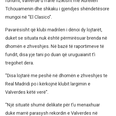
fundmi, Valverde u rrahë fizikisht me Aurelien
Tchouamenin dhe shkaku i gjendjes shëndetësore
mungoi në “El Clasico”.
Pavarësisht që klubi madrilen i dënoi dy lojtarët,
duket se situata nuk është përmirësuar brenda në
dhomën e zhveshjes. Në bazë të raportimeve të
fundit, disa yje tani po duan që uruguaianit t’i
tregohet dera.
“Disa lojtarë me peshë në dhomën e zhveshjes te
Real Madridi po i kërkojnë klubit largimin e
Valverdes këtë verë”.
“Një situatë shumë delikate për t’u menaxhuar
duke marrë parasysh rekordin e Valverdes në