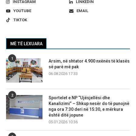
INSTAGRAM
LINKEDIN
YOUTUBE
EMAIL
TIKTOK
MË TË LEXUARA
1
Arsim, në shtator 4.900 nxënës të klasës
së parë më pak
06.08.2026 17:33
2
Sportelet e NP “Ujësjellësi dhe
Kanalizimi” – Shkup nesër do të punojnë
nga ora 7:30 deri në 15:30, e mërkura
është ditë jopune
05.01.2026 10:36