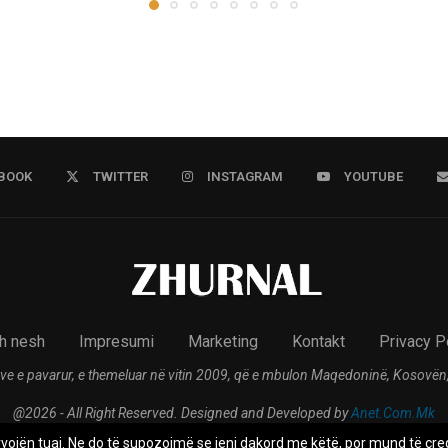
BOOK
TWITTER
INSTAGRAM
YOUTUBE
h nesh
Impresumi
Marketing
Kontakt
Privacy P
ve e pavarur, e themeluar në vitin 2009, që e mbulon Maqedoninë, Kosovën,
@2026 - All Right Reserved. Designed and Developed by
Anet.Com.Mk
rvojën tuaj. Ne do të supozojmë se jeni dakord me këtë, por mund të çreg