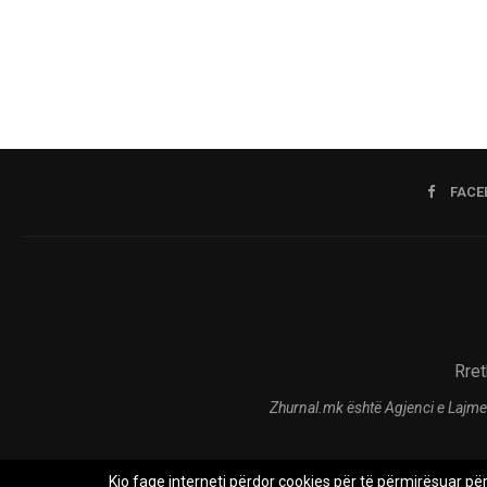
FACE
Rret
Zhurnal.mk është Agjenci e Lajme
Kjo faqe interneti përdor cookies për të përmirësuar pë