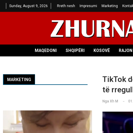
Sunday, August 9, 2026
Rreth nesh
Impresumi
Marketing
Kontak
MAQEDONI
SHQIPËRI
KOSOVË
RAJON 
TikTok d
MARKETING
të rregul
Nga
Xh M
01