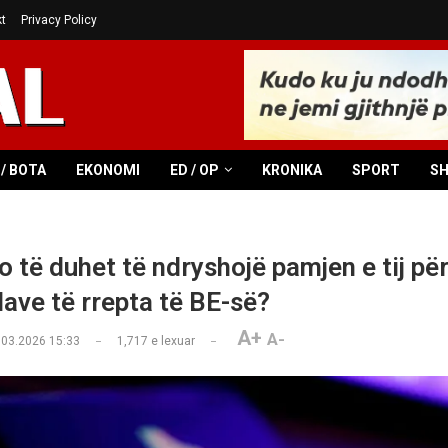
t
Privacy Policy
/ BOTA
EKONOMI
ED / OP
KRONIKA
SPORT
S
o të duhet të ndryshojë pamjen e tij pë
lave të rrepta të BE-së?
A+
A-
.03.2026 15:33
1,717
e lexuar