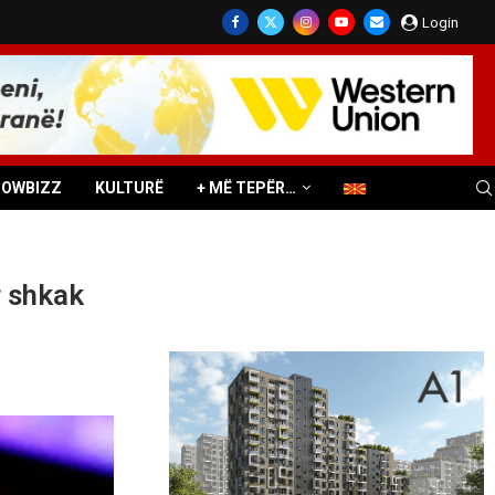
Login
HOWBIZZ
KULTURË
+ MË TEPËR…
r shkak