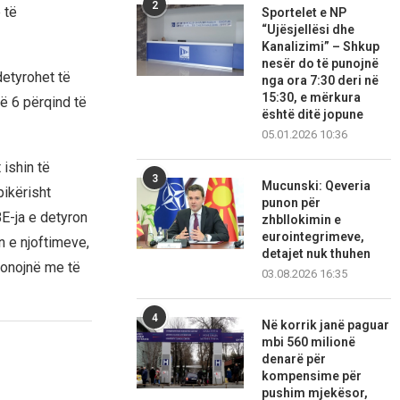
2
 të
Sportelet e NP
“Ujësjellësi dhe
Kanalizimi” – Shkup
nesër do të punojnë
etyrohet të
nga ora 7:30 deri në
15:30, e mërkura
në 6 përqind të
është ditë jopune
05.01.2026 10:36
 ishin të
3
Mucunski: Qeveria
pikërisht
punon për
E-ja e detyron
zhbllokimin e
eurointegrimeve,
n e njoftimeve,
detajet nuk thuhen
ionojnë me të
03.08.2026 16:35
4
Në korrik janë paguar
mbi 560 milionë
denarë për
kompensime për
pushim mjekësor,