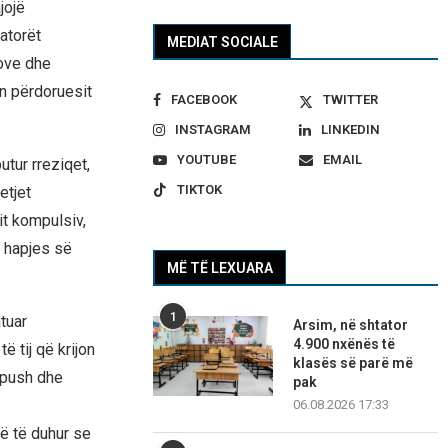
jojë
atorët
MEDIAT SOCIALE
eove dhe
n përdoruesit
FACEBOOK
TWITTER
INSTAGRAM
LINKEDIN
YOUTUBE
EMAIL
tur rreziqet,
TIKTOK
etjet
it kompulsiv,
e hapjes së
MË TË LEXUARA
1
tuar
Arsim, në shtator
4.900 nxënës të
ë tij që krijon
klasës së parë më
t push dhe
pak
06.08.2026 17:33
rë të duhur se