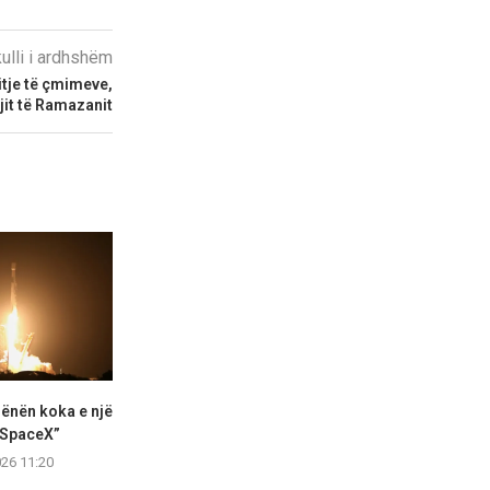
kulli i ardhshëm
itje të çmimeve,
it të Ramazanit
ënën koka e një
Apple do të sjellë funksionin
Llogari të
 SpaceX”
“copy-paste” mes iPhone...
bllokohen pap
t
026 11:20
05.08.2026 10:25
04.08.2