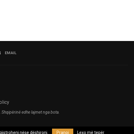
EMAIL
olicy
 Shqipërinë edhe lajmet nga bota.
jistroheni nëse dëshironi.
Pranoj
Lexo më tepër