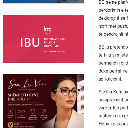
BE-së në platfo
përdorimin e te
deklarojnë se f
njoftimet push
të qëndrojnë në
BE-ja pretendo
të tilla si mje
përmendin gjith
duke përfshirë
aplikacionit.
Siç tha Komisio
paraprakisht se
varësi. Kjo për
sistemi i tij 
Hetimi parapra