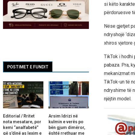
si këto karakt
përdoruesve të t
Nëse gjetjet p
ndryshojë ‘diza
xhiros vjetore 
TikTok i hodhi 
pabaza. Pra, ky
POSTIMET E FUNDIT
mekanizmat mbi
TikTok-un të nd
ndryshime të n
njëjtin model.
Editorial / Rritet
Arsim Idrizi në
nota mesatare, por
kulmin e verës po
kemi “analfabetë”
bën gjum dimëror,
që s’dinë as lexim e
është rrethuar me