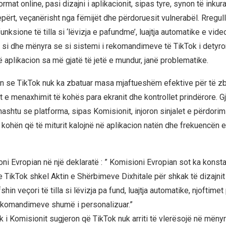
rmat online, pasi dizajni i aplikacionit, sipas tyre, synon të inkura
përt, veçanërisht nga fëmijët dhe përdoruesit vulnerabël. Rregull
unksione të tilla si ‘lëvizja e pafundme’, luajtja automatike e vid
, si dhe mënyra se si sistemi i rekomandimeve të TikTok i detyro
 aplikacion sa më gjatë të jetë e mundur, janë problematike.
n se TikTok nuk ka zbatuar masa mjaftueshëm efektive për të zbu
tet e menaxhimit të kohës para ekranit dhe kontrollet prindërore. Gj
ashtu se platforma, sipas Komisionit, injoron sinjalet e përdorim
 kohën që të miturit kalojnë në aplikacion natën dhe frekuencën 
ni Evropian në një deklaratë : ” Komisioni Evropian sot ka konsta
 TikTok shkel Aktin e Shërbimeve Dixhitale për shkak të dizajnit t
fshin veçori të tilla si lëvizja pa fund, luajtja automatike, njoftime
i rekomandimeve shumë i personalizuar.”
k i Komisionit sugjeron që TikTok nuk arriti të vlerësojë në mëny