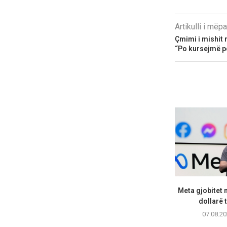
Artikulli i më
Çmimi i mishit n
“Po kursejmë pë
Meta gjobitet 
dollarë t
07.08.20