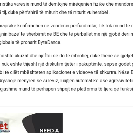
eristika varësie mund të dëmtojnë mirëqenien fizike dhe mendore
ij, duke përfshirë të miturit dhe të rriturit vulnerabël .
araprake konfirmohen në vendimin përfundimtar, TikTok mund të d
jnin bazë’ të shërbimit në BE dhe të përballet me një gjobë deri 
globale të pronarit ByteDance.
poshtë akuzat dhe njoftoi se do të mbrohej, duke thënë se gjetjet
 nuk është thjesht një diskutim tjetër i pakuptimtë, sepse godet 
 të cilët mbështeten aplikacionet e videove të shkurtra. Nëse B
ryshojë mënyrën se si lëviz, luajtjen automatike ose agresiviteti
gjashme mund të përhapen shpejt në platforma të tjera që funks