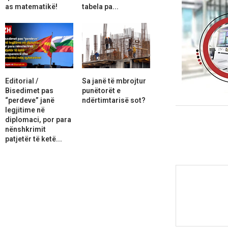
as matematikë!
tabela pa...
Editorial /
Sa janë të mbrojtur
Bisedimet pas
punëtorët e
“perdeve” janë
ndërtimtarisë sot?
legjitime në
diplomaci, por para
nënshkrimit
patjetër të ketë...