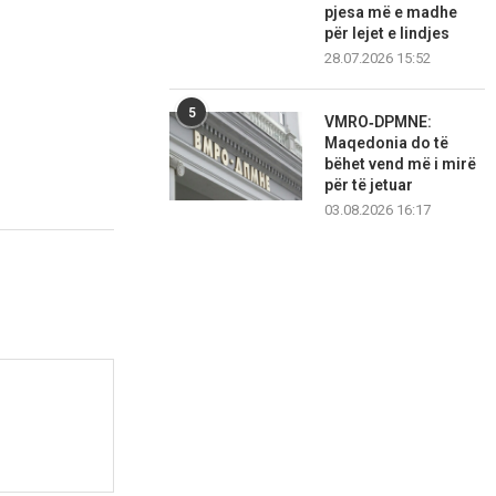
pjesa më e madhe
për lejet e lindjes
28.07.2026 15:52
5
VMRO‑DPMNE:
Maqedonia do të
bëhet vend më i mirë
për të jetuar
03.08.2026 16:17