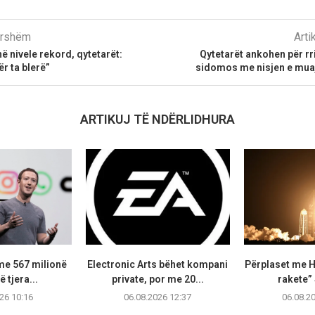
parshëm
Arti
ë nivele rekord, qytetarët:
Qytetarët ankohen për rr
r ta blerë”
sidomos me nisjen e muaj
ARTIKUJ TË NDËRLIDHURA
me 567 milionë
Electronic Arts bëhet kompani
Përplaset me H
ë tjera...
private, por me 20...
rakete”
26 10:16
06.08.2026 12:37
06.08.2