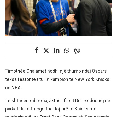
Timothée Chalamet hodhi një thumb ndaj Oscars
teksa festonte titullin kampion të New York Knicks
në NBA.
Të shtunën mbrëma, aktori i filmit Dune ndodhej në
parket duke fotografuar lojtarët e Knicks me