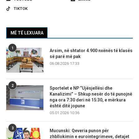
TIKTOK
MË TË LEXUARA
1
Arsim, në shtator 4.900 nxënës të klasës
së parë më pak
06.08.2026 17:33
2
Sportelet e NP “Ujësjellësi dhe
Kanalizimi” – Shkup nesër do të punojnë
nga ora 7:30 deri në 15:30, e mërkura
është ditë jopune
05.01.2026 10:36
3
Mucunski: Qeveria punon për
zhbllokimin e eurointegrimeve, detajet