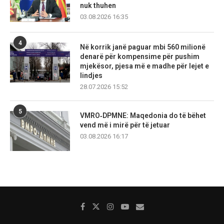
nuk thuhen
03.08.2026 16:35
4
Në korrik janë paguar mbi 560 milionë
denarë për kompensime për pushim
mjekësor, pjesa më e madhe për lejet e
lindjes
28.07.2026 15:52
5
VMRO‑DPMNE: Maqedonia do të bëhet
vend më i mirë për të jetuar
03.08.2026 16:17