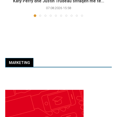
Katy Perry dhe Justin Trudeau shfaqen më të...
07.08.2026 15:58
MARKETING