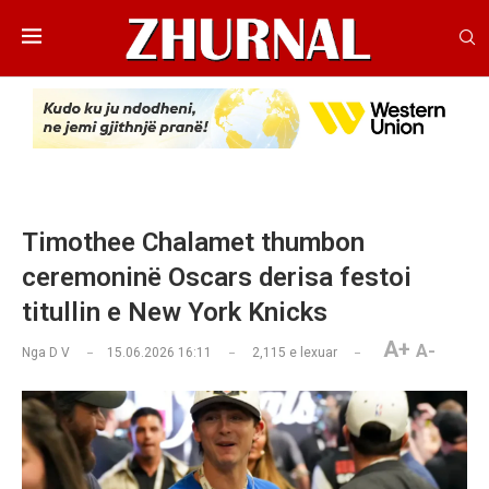
Timothee Chalamet thumbon
ceremoninë Oscars derisa festoi
titullin e New York Knicks
A+
A-
Nga
D V
15.06.2026 16:11
2,115
e lexuar