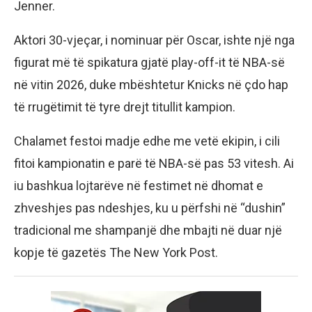
Jenner.
Aktori 30-vjeçar, i nominuar për Oscar, ishte një nga
figurat më të spikatura gjatë play-off-it të NBA-së
në vitin 2026, duke mbështetur Knicks në çdo hap
të rrugëtimit të tyre drejt titullit kampion.
Chalamet festoi madje edhe me vetë ekipin, i cili
fitoi kampionatin e parë të NBA-së pas 53 vitesh. Ai
iu bashkua lojtarëve në festimet në dhomat e
zhveshjes pas ndeshjes, ku u përfshi në “dushin”
tradicional me shampanjë dhe mbajti në duar një
kopje të gazetës The New York Post.