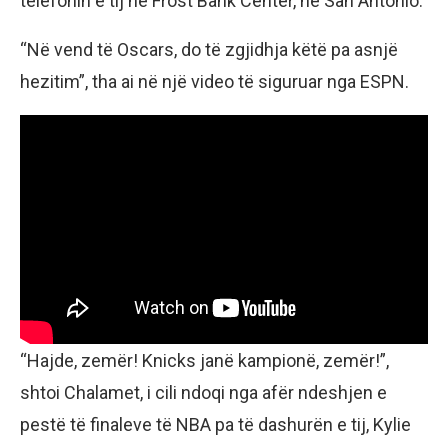
telefonin e tij në Frost Bank Center, në San Antonio.
“Në vend të Oscars, do të zgjidhja këtë pa asnjë
hezitim”, tha ai në një video të siguruar nga ESPN.
“Hajde, zemër! Knicks janë kampionë, zemër!”,
shtoi Chalamet, i cili ndoqi nga afër ndeshjen e
pestë të finaleve të NBA pa të dashurën e tij, Kylie