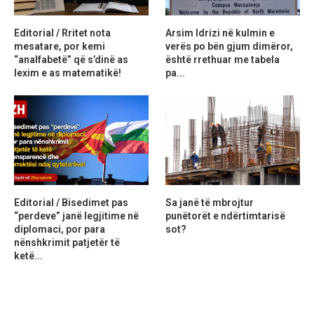
Editorial / Rritet nota
Arsim Idrizi në kulmin e
mesatare, por kemi
verës po bën gjum dimëror,
“analfabetë” që s’dinë as
është rrethuar me tabela
lexim e as matematikë!
pa...
Editorial / Bisedimet pas
Sa janë të mbrojtur
“perdeve” janë legjitime në
punëtorët e ndërtimtarisë
diplomaci, por para
sot?
nënshkrimit patjetër të
ketë...