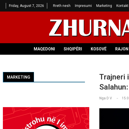
Friday, August 7, 2026
Rreth nesh
Impresumi
Marketing
Kontakt
MAQEDONI
SHQIPËRI
KOSOVË
RAJON 
Trajneri 
MARKETING
Salahun: 
Nga
D V
15.0