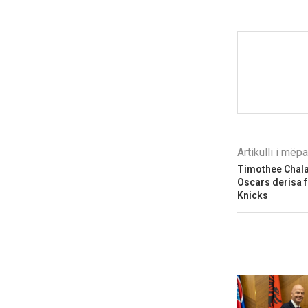
Artikulli i më
Timothee Chal
Oscars derisa fe
Knicks