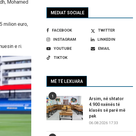
 madh, Mohamed
MEDIAT SOCIALE
5 milion euro,
FACEBOOK
TWITTER
INSTAGRAM
LINKEDIN
uesin e ri.
YOUTUBE
EMAIL
TIKTOK
MË TË LEXUARA
1
Arsim, në shtator
4.900 nxënës të
klasës së parë më
pak
06.08.2026 17:33