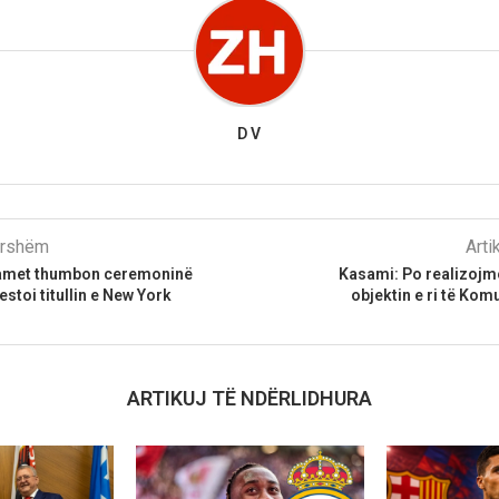
D V
parshëm
Arti
amet thumbon ceremoninë
Kasami: Po realizojm
stoi titullin e New York
objektin e ri të Ko
ARTIKUJ TË NDËRLIDHURA