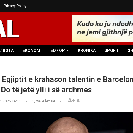
Privacy Policy
/ BOTA
EKONOMI
ED / OP
KRONIKA
SPORT
S
i Egjiptit e krahason talentin e Barcel
Do të jetë ylli i së ardhmes
A+
A-
6.2026 16:11
1,796
e lexuar