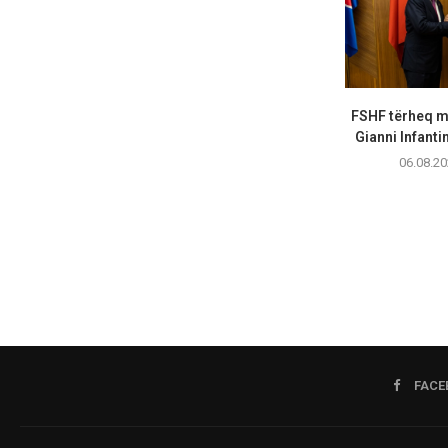
FSHF tërheq m
Gianni Infanti
06.08.20
FACE