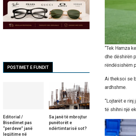
“Tek Hamza kem
dhe dëshirën pë
rëndësishëm pë
POSTIMET E FUNDIT
Ai theksoi se br
ardhshme.
“Lojtarët e rin
të shihni një eki
Editorial /
Sa janë të mbrojtur
Bisedimet pas
punëtorët e
“perdeve” janë
ndërtimtarisë sot?
legjitime në