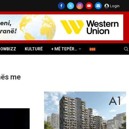
Login
HOWBIZZ
KULTURË
+ MË TEPËR…
onës me