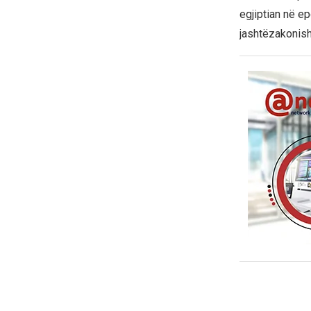
egjiptian në ep
jashtëzakonisht