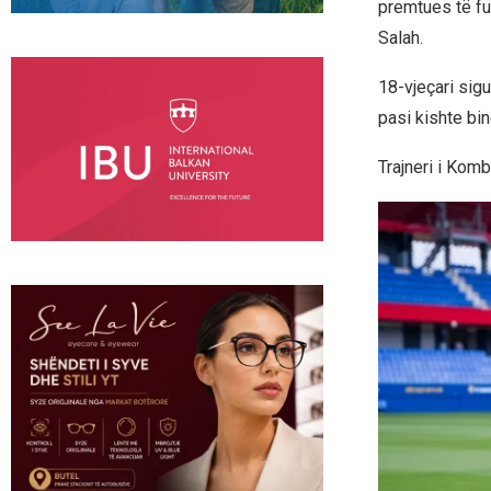
premtues të fu
Salah.
18-vjeçari sig
pasi kishte bin
Trajneri i Kom