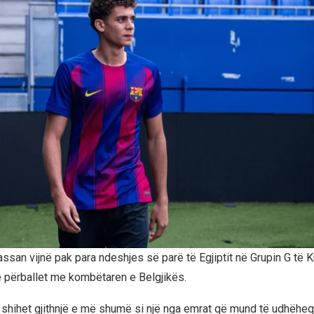
assan vijnë pak para ndeshjes së parë të Egjiptit në Grupin G të 
ë përballet me kombëtaren e Belgjikës.
shihet gjithnjë e më shumë si një nga emrat që mund të udhëheqë