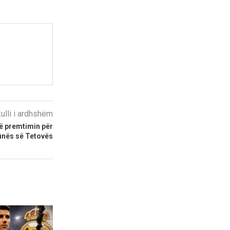
kulli i ardhshëm
ë premtimin për
munës së Tetovës