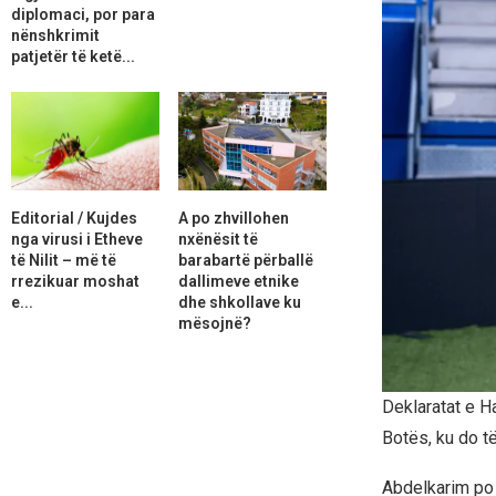
diplomaci, por para
nënshkrimit
patjetër të ketë...
Editorial / Kujdes
A po zhvillohen
nga virusi i Etheve
nxënësit të
të Nilit – më të
barabartë përballë
rrezikuar moshat
dallimeve etnike
e...
dhe shkollave ku
mësojnë?
Deklaratat e H
Botës, ku do t
Abdelkarim po 