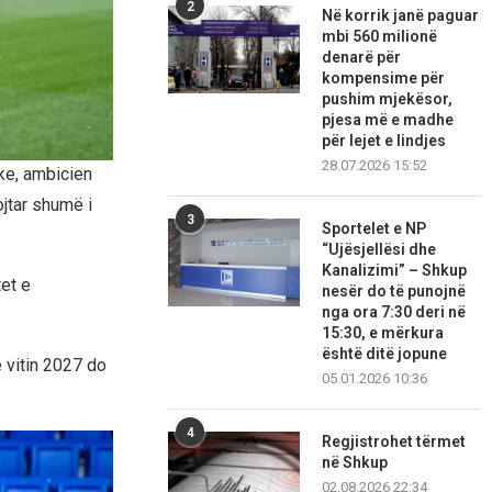
2
Në korrik janë paguar
mbi 560 milionë
denarë për
kompensime për
pushim mjekësor,
pjesa më e madhe
për lejet e lindjes
28.07.2026 15:52
ke, ambicien
ojtar shumë i
3
Sportelet e NP
“Ujësjellësi dhe
Kanalizimi” – Shkup
tet e
nesër do të punojnë
nga ora 7:30 deri në
15:30, e mërkura
është ditë jopune
ë vitin 2027 do
05.01.2026 10:36
4
Regjistrohet tërmet
në Shkup
02.08.2026 22:34