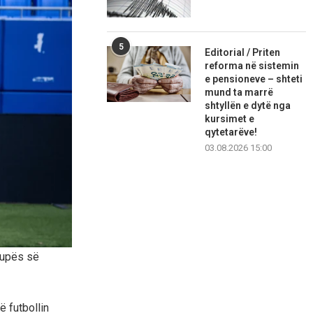
5
Editorial / Priten
reforma në sistemin
e pensioneve – shteti
mund ta marrë
shtyllën e dytë nga
kursimet e
qytetarëve!
03.08.2026 15:00
Kupës së
 futbollin