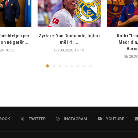
bështetjen për
Zyrtare: Yan Diomande, lojtari
Rodri “tra
non në garën...
më i ri i...
Madridin,
Barc
26 16:53
06.08.2026 16:15
06.08.2
BOOK
TWITTER
INSTAGRAM
YOUTUBE