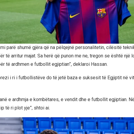
i parë shumë gjëra që na pëlqejnë personalitetin, cilësitë tekni
r të arritur majat. Sa herë që punon me ne, tregon se është një l
r të ardhmen e futbollit egjiptian”, deklaroi Hassan.
ezi i ri i futbollistëve do të jetë baza e suksesit të Egjiptit në vi
j janë e ardhmja e kombëtares, e vendit dhe e futbollit egjiptian. N
p të ri plot yje”, shtoi ai.