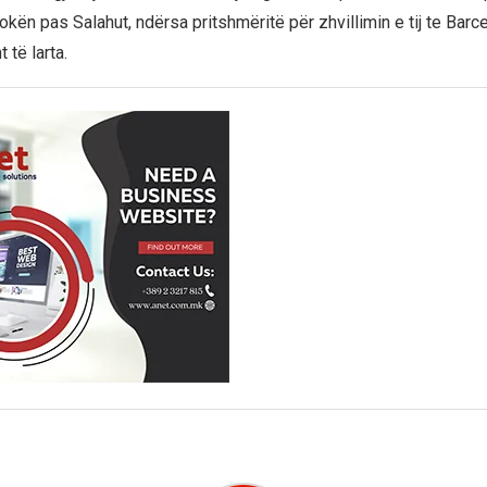
okën pas Salahut, ndërsa pritshmëritë për zhvillimin e tij te Barc
 të larta.