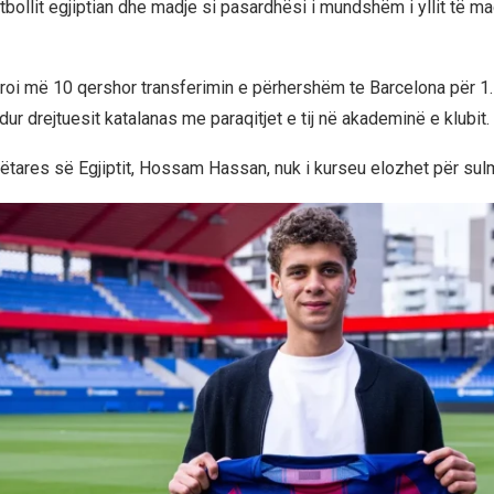
tbollit egjiptian dhe madje si pasardhësi i mundshëm i yllit të
uroi më 10 qershor transferimin e përhershëm te Barcelona për 1.
dur drejtuesit katalanas me paraqitjet e tij në akademinë e klubit.
bëtares së Egjiptit, Hossam Hassan, nuk i kurseu elozhet për sulm