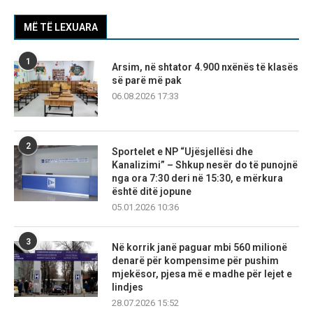
MË TË LEXUARA
1
Arsim, në shtator 4.900 nxënës të klasës
së parë më pak
06.08.2026 17:33
2
Sportelet e NP “Ujësjellësi dhe
Kanalizimi” – Shkup nesër do të punojnë
nga ora 7:30 deri në 15:30, e mërkura
është ditë jopune
05.01.2026 10:36
3
Në korrik janë paguar mbi 560 milionë
denarë për kompensime për pushim
mjekësor, pjesa më e madhe për lejet e
lindjes
28.07.2026 15:52