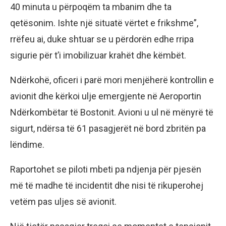
40 minuta u përpoqëm ta mbanim dhe ta
qetësonim. Ishte një situatë vërtet e frikshme”,
rrëfeu ai, duke shtuar se u përdorën edhe rripa
sigurie për t’i imobilizuar krahët dhe këmbët.
Ndërkohë, oficeri i parë mori menjëherë kontrollin e
avionit dhe kërkoi ulje emergjente në Aeroportin
Ndërkombëtar të Bostonit. Avioni u ul në mënyrë të
sigurt, ndërsa të 61 pasagjerët në bord zbritën pa
lëndime.
Raportohet se piloti mbeti pa ndjenja për pjesën
më të madhe të incidentit dhe nisi të rikuperohej
vetëm pas uljes së avionit.