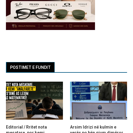
POSTIMET E FUNDIT
Editorial / Rritet nota
Arsim Idrizi në kulmin e
mesatare, por kemi
verës po bën gjum dimëror,