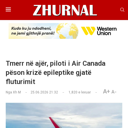
Tmerr në ajër, piloti i Air Canada
pëson krizë epileptike gjatë
fluturimit
A+
A-
Nga
Xh M
25.06.2026 21:32
1,820
e lexuar