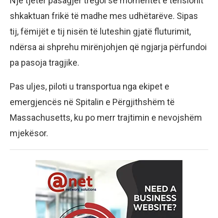
Një tjetër pasagjer tregoi se momentet e tensionit
shkaktuan frikë të madhe mes udhëtarëve. Sipas
tij, fëmijët e tij nisën të luteshin gjatë fluturimit,
ndërsa ai shprehu mirënjohjen që ngjarja përfundoi
pa pasoja tragjike.
Pas uljes, piloti u transportua nga ekipet e
emergjencës në Spitalin e Përgjithshëm të
Massachusetts, ku po merr trajtimin e nevojshëm
mjekësor.