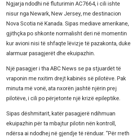
Ngjarja ndodhi në fluturimin AC7664, i cili ishte
nisur nga Newark, New Jersey, me destinacion
Nova Scotia në Kanada. Sipas mediave amerikane,
gjithçka po shkonte normalisht deri në momentin
kur avioni nisi të shfaqte lëvizje të pazakonta, duke
alarmuar pasagjerët dhe ekuipazhin.
Një pasagjer i tha ABC News se pa stjuardët të
vraponin me nxitim drejt kabinës së pilotëve. Pak
minuta më vonë, ata nxorën jashtë njërin prej
pilotëve, i cili po përjetonte një krizë epileptike.
Sipas dëshmitarit, katër pasagjerë ndihmuan
ekuipazhin për ta mbajtur pilotin nën kontroll,
ndërsa ai ndodhej në gjendje të rënduar. “Për rreth