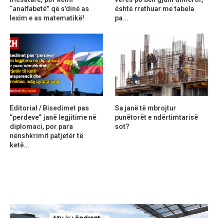
“analfabetë” që s’dinë as
është rrethuar me tabela
lexim e as matematikë!
pa...
Editorial / Bisedimet pas
Sa janë të mbrojtur
“perdeve” janë legjitime në
punëtorët e ndërtimtarisë
diplomaci, por para
sot?
nënshkrimit patjetër të
ketë...