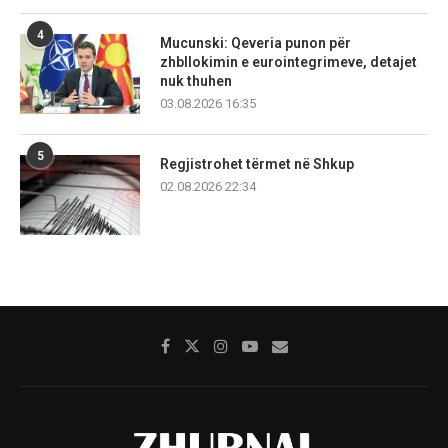
4
Mucunski: Qeveria punon për
zhbllokimin e eurointegrimeve, detajet
nuk thuhen
03.08.2026 16:35
5
Regjistrohet tërmet në Shkup
02.08.2026 22:34