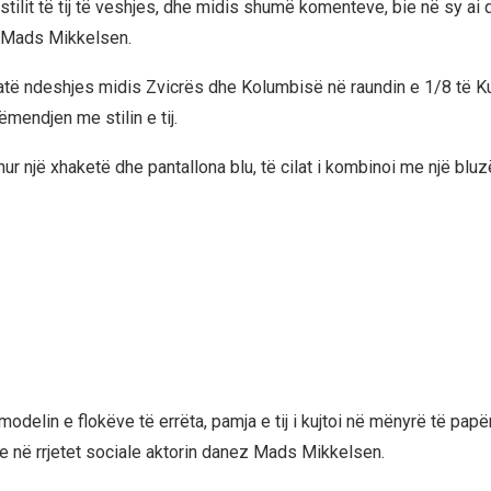
stilit të tij të veshjes, dhe midis shumë komenteve, bie në sy ai
n Mads Mikkelsen.
jatë ndeshjes midis Zvicrës dhe Kolumbisë në raundin e 1/8 të 
ëmendjen me stilin e tij.
ur një xhaketë dhe pantallona blu, të cilat i kombinoi me një bluz
odelin e flokëve të errëta, pamja e tij i kujtoi në mënyrë të pa
 në rrjetet sociale aktorin danez Mads Mikkelsen.