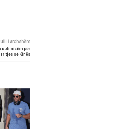
kulli i ardhshëm
in optimizëm për
 rritjes së Kinës