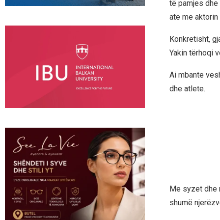
të pamjes dhe 
atë me aktori
Konkretisht, g
Yakin tërhoqi v
Ai mbante vesh
dhe atlete.
Me syzet dhe m
shumë njerëzve