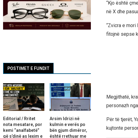
“Kjo është çme
në X dhe pasu
“Zvicra e mori 
fitojnë sepse k
POSTIMET E FUNDIT
Megjithatë, kr
personazh nga 
Editorial / Rritet
Arsim Idrizi në
Për të tjerët, 
nota mesatare, por
kulmin e verës po
kujtonte perso
kemi “analfabetë”
bën gjum dimëror,
që s’dinë as lexim e
është rrethuar me