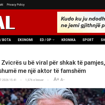
akt
Privacy Policy
/ BOTA
EKONOMI
ED / OP
KRONIKA
SPORT
S
i Zvicrës u bë viral për shkak të pamjes,
shumë me një aktor të famshëm
A+
A-
7.2026 15:41
1,576
e lexuar