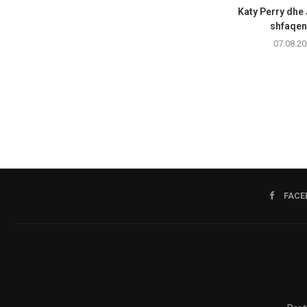
Katy Perry dhe
shfaqen 
07.08.20
FACE