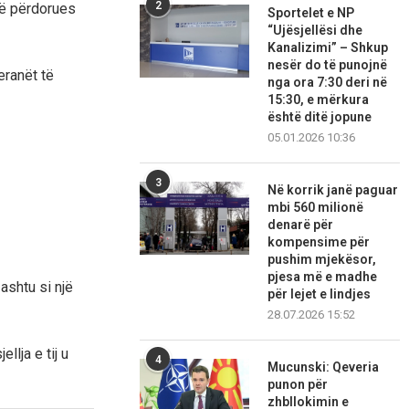
2
jë përdorues
Sportelet e NP
“Ujësjellësi dhe
Kanalizimi” – Shkup
nesër do të punojnë
eranët të
nga ora 7:30 deri në
15:30, e mërkura
është ditë jopune
05.01.2026 10:36
3
Në korrik janë paguar
mbi 560 milionë
denarë për
kompensime për
pushim mjekësor,
pjesa më e madhe
ashtu si një
për lejet e lindjes
28.07.2026 15:52
llja e tij u
4
Mucunski: Qeveria
punon për
zhbllokimin e