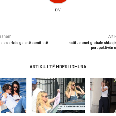
D V
parshëm
Arti
a e darkës gala të samitit të
Institucionet globale shfaq
perspektivën e
ARTIKUJ TË NDËRLIDHURA