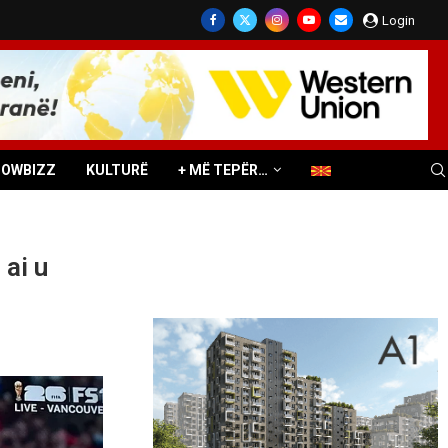
Login
HOWBIZZ
KULTURË
+ MË TEPËR…
 ai u