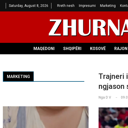
Saturday, August 8, 2026
Rreth nesh
Impresumi
Marketing
Kont
MAQEDONI
SHQIPËRI
KOSOVË
RAJON 
Trajneri 
MARKETING
ngjason 
Nga
D V
09.0