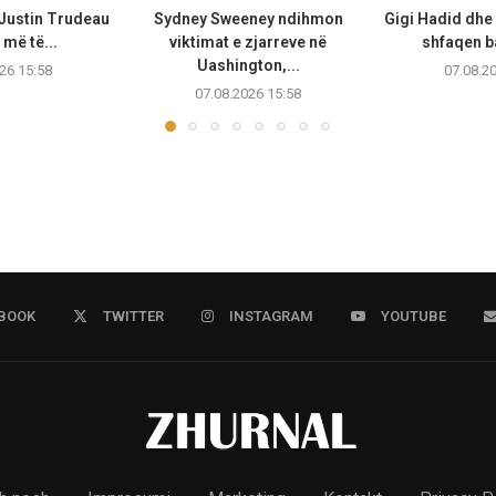
 Justin Trudeau
Sydney Sweeney ndihmon
Gigi Hadid dhe
më të...
viktimat e zjarreve në
shfaqen b
Uashington,...
26 15:58
07.08.2
07.08.2026 15:58
BOOK
TWITTER
INSTAGRAM
YOUTUBE