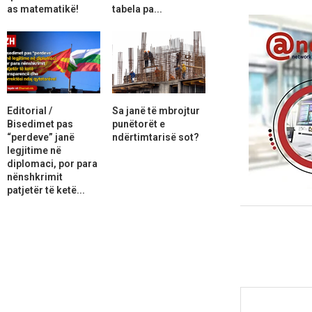
as matematikë!
tabela pa...
Editorial /
Sa janë të mbrojtur
Bisedimet pas
punëtorët e
“perdeve” janë
ndërtimtarisë sot?
legjitime në
diplomaci, por para
nënshkrimit
patjetër të ketë...