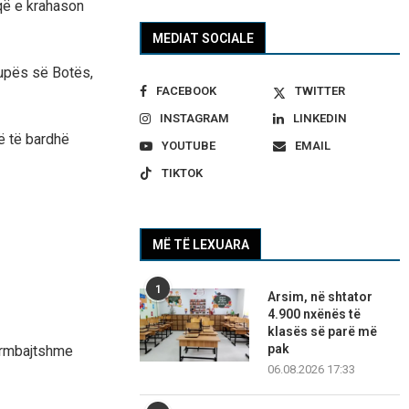
 që e krahason
MEDIAT SOCIALE
Kupës së Botës,
FACEBOOK
TWITTER
INSTAGRAM
LINKEDIN
ë të bardhë
YOUTUBE
EMAIL
TIKTOK
MË TË LEXUARA
1
Arsim, në shtator
4.900 nxënës të
klasës së parë më
pak
përmbajtshme
06.08.2026 17:33