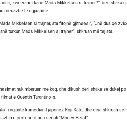
nduri, zviceranët kanë Mads Mikkelsen si trajner?”, bëri shaka n
an mesazhe të ngjashme.
Mads Mikkelsen si trajner, ata fitojnë gjithsesi”, “Unë dua që zvic
anë turkun Mads Mikkelsen si trajner”, shkruan më tej ata.
ahasimet nuk mbaruan me kaq, dhe dikush bëri shaka se dukej po 
filmat e Quentin Tarantino-s.
Yakin i ngjante komedianit japonez Koji Kato, dhe disa shkruan se sje
nazhin e profesorit nga seriali “Money Heist”.