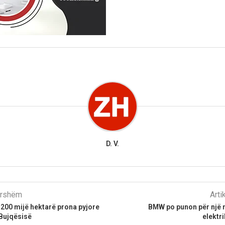
D. V.
parshëm
Arti
 200 mijë hektarë prona pyjore
BMW po punon për një m
 Bujqësisë
elektr