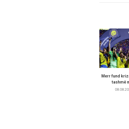
Merr fund kriz
tashmë m
08.08.20