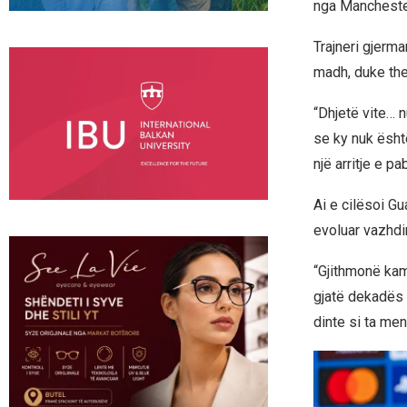
nga Manchester 
Trajneri gjerma
madh, duke the
“Dhjetë vite… 
se ky nuk është
një arritje e p
Ai e cilësoi Gu
evoluar vazhdim
“Gjithmonë kam
gjatë dekadës 
dinte si ta mena