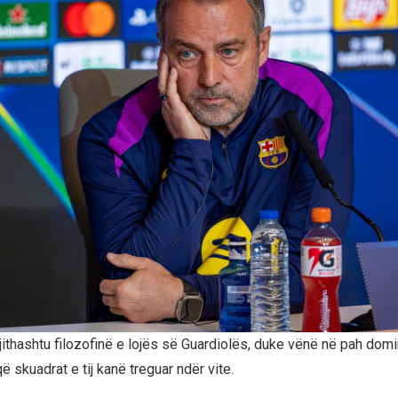
gjithashtu filozofinë e lojës së Guardiolës, duke vënë në pah dom
që skuadrat e tij kanë treguar ndër vite.