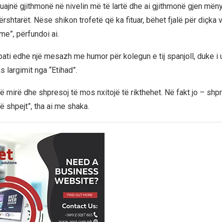
 luajnë gjithmonë në nivelin më të lartë dhe ai gjithmonë gjen mëny
shtarët. Nëse shikon trofetë që ka fituar, bëhet fjalë për diçka v
e”, përfundoi ai.
 pati edhe një mesazh me humor për kolegun e tij spanjoll, duke i
s largimit nga “Etihad”.
të mirë dhe shpresoj të mos nxitojë të rikthehet. Në fakt jo – shp
ë shpejt”, tha ai me shaka.