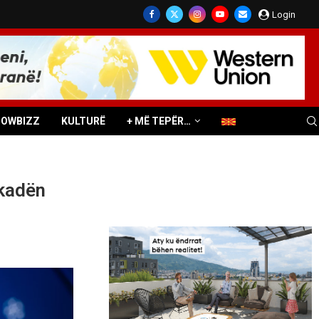
Login
HOWBIZZ
KULTURË
+ MË TEPËR…
ekadën