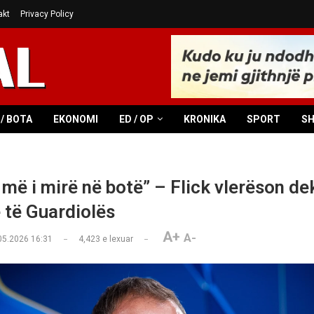
akt
Privacy Policy
/ BOTA
EKONOMI
ED / OP
KRONIKA
SPORT
S
i më i mirë në botë” – Flick vlerëson d
e të Guardiolës
A+
A-
05.2026 16:31
4,423
e lexuar