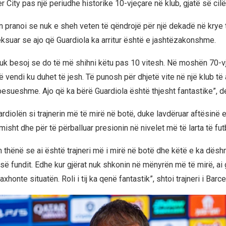
City pas një periudhe historike 10-vjeçare në klub, gjatë së cilës
n pranoi se nuk e sheh veten të qëndrojë për një dekadë në krye t
ksuar se ajo që Guardiola ka arritur është e jashtëzakonshme.
nuk besoj se do të më shihni këtu pas 10 vitesh. Në moshën 70-v
 vendi ku duhet të jesh. Të punosh për dhjetë vite në një klub të a
abesueshme. Ajo që ka bërë Guardiola është thjesht fantastike”, de
ardiolën si trajnerin më të mirë në botë, duke lavdëruar aftësinë e 
isht dhe për të përballuar presionin në nivelet më të larta të futb
 thënë se ai është trajneri më i mirë në botë dhe këtë e ka dësh
së fundit. Edhe kur gjërat nuk shkonin në mënyrën më të mirë, ai
xhonte situatën. Roli i tij ka qenë fantastik”, shtoi trajneri i Barc