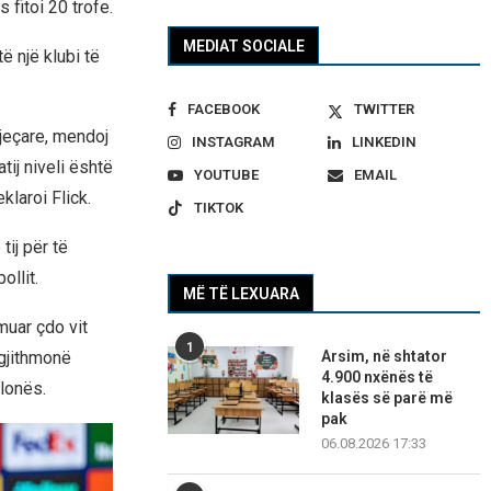
 fitoi 20 trofe.
MEDIAT SOCIALE
ë një klubi të
FACEBOOK
TWITTER
jeçare, mendoj
INSTAGRAM
LINKEDIN
tij niveli është
YOUTUBE
EMAIL
klaroi Flick.
TIKTOK
tij për të
ollit.
MË TË LEXUARA
muar çdo vit
1
Arsim, në shtator
 gjithmonë
4.900 nxënës të
elonës.
klasës së parë më
pak
06.08.2026 17:33