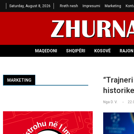
Saturday, August 8, 2026
Rreth nesh
Impresumi
Marketing
Kont
MAQEDONI
SHQIPËRI
KOSOVË
RAJON 
“Trajner
MARKETING
historik
Nga
D. V.
22.