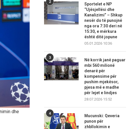
2
Sportelet e NP
“Ujësjellësi dhe
Kanalizimi” – Shkup
nesër do të punojnë
nga ora 7:30 deri në
15:30, e mërkura
është ditë jopune
05.01.2026 10:36
3
Në korrik janë paguar
mbi 560 milionë
denarë për
kompensime për
pushim mjekësor,
pjesa më e madhe
për lejet e lindjes
28.07.2026 15:52
inimin dhe
4
Mucunski: Qeveria
punon për
zhbllokimin e