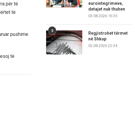
ra për të
eurointegrimeve,
detajet nuk thuhen
ërtet të
03.08.2026 16:35
5
Regjistrohet tërmet
 uruar pushime
në Shkup
02.08.2026 22:34
resoj të