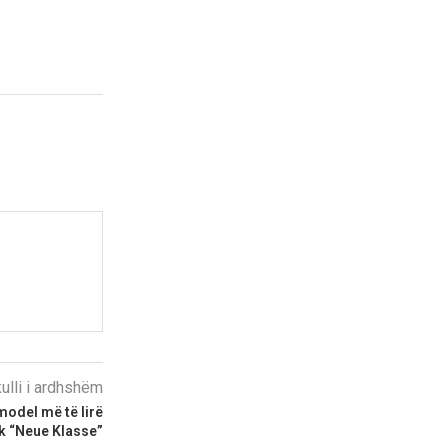
kulli i ardhshëm
odel më të lirë
ik “Neue Klasse”