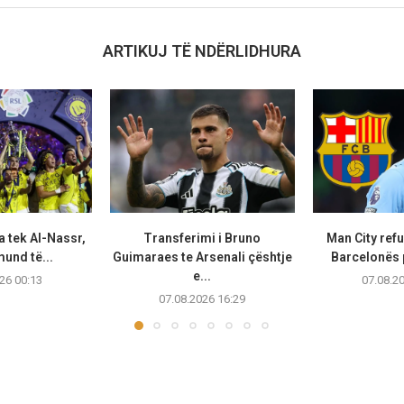
ARTIKUJ TË NDËRLIDHURA
a tek Al-Nassr,
Transferimi i Bruno
Man City ref
und të...
Guimaraes te Arsenali çështje
Barcelonës p
e...
26 00:13
07.08.2
07.08.2026 16:29