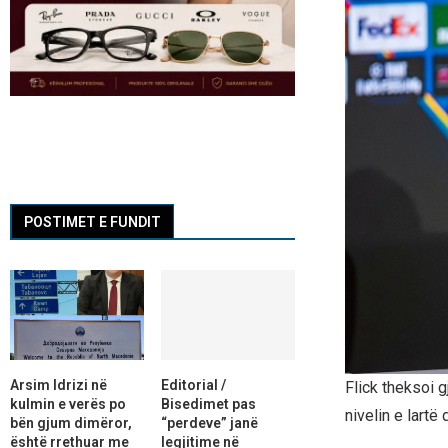
POSTIMET E FUNDIT
Arsim Idrizi në
Editorial /
Flick theksoi 
kulmin e verës po
Bisedimet pas
nivelin e lartë 
bën gjum dimëror,
“perdeve” janë
është rrethuar me
legjitime në