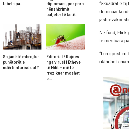
“Skuadrat e tij
tabela pa...
diplomaci, por para
nënshkrimit
dominuar kundër
patjetër të ketë...
jashtëzakonshm
Në fund, Flick
të merituara pa
“I uroj pushim 
Sa janë të mbrojtur
Editorial / Kujdes
rikthehet shum
punëtorët e
nga virusi i Etheve
ndërtimtarisë sot?
të Nilit – më të
rrezikuar moshat
e...