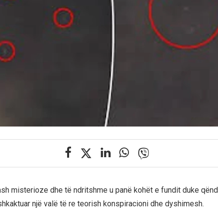
ash misterioze dhe të ndritshme u panë kohët e fundit duke qënd
hkaktuar një valë të re teorish konspiracioni dhe dyshimesh.