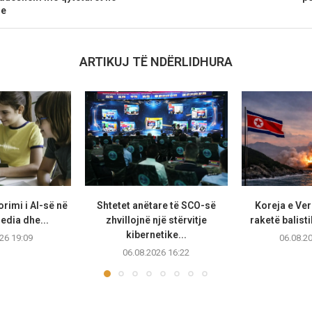
me
ARTIKUJ TË NDËRLIDHURA
rimi i AI-së në
Shtetet anëtare të SCO-së
Koreja e Ver
edia dhe...
zhvillojnë një stërvitje
raketë balisti
kibernetike...
26 19:09
06.08.2
06.08.2026 16:22