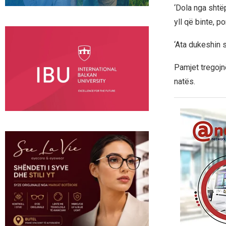
‘Dola nga shtë
yll që binte, po
‘Ata dukeshin si
Pamjet tregojn
natës.