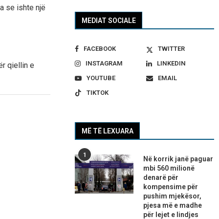
a se ishte një
MEDIAT SOCIALE
FACEBOOK
TWITTER
INSTAGRAM
LINKEDIN
r qiellin e
YOUTUBE
EMAIL
TIKTOK
MË TË LEXUARA
1
Në korrik janë paguar
mbi 560 milionë
denarë për
kompensime për
pushim mjekësor,
pjesa më e madhe
për lejet e lindjes