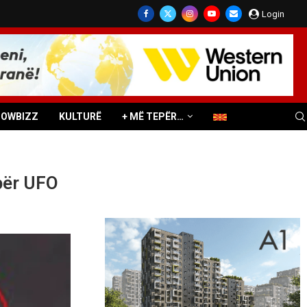
Login
HOWBIZZ
KULTURË
+ MË TEPËR…
 për UFO