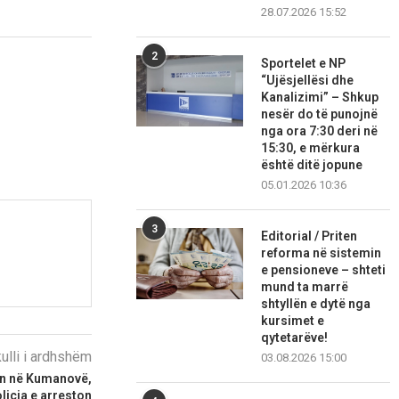
28.07.2026 15:52
2
Sportelet e NP
“Ujësjellësi dhe
Kanalizimi” – Shkup
nesër do të punojnë
nga ora 7:30 deri në
15:30, e mërkura
është ditë jopune
05.01.2026 10:36
3
Editorial / Priten
reforma në sistemin
e pensioneve – shteti
mund ta marrë
shtyllën e dytë nga
kursimet e
qytetarëve!
kulli i ardhshëm
03.08.2026 15:00
an në Kumanovë,
licia e arreston