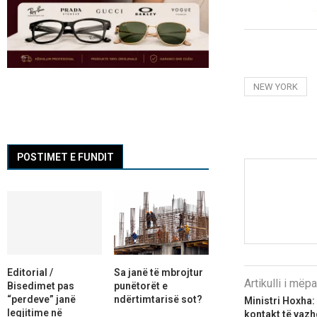
NEW YORK
POSTIMET E FUNDIT
Editorial /
Sa janë të mbrojtur
Artikulli i më
Bisedimet pas
punëtorët e
“perdeve” janë
ndërtimtarisë sot?
Ministri Hoxha:
legjitime në
kontakt të vaz