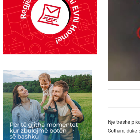
Një treshe pik
Gotham, duke s