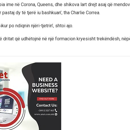
pia ime në Corona, Queens, dhe shikova lart drejt asaj që mendov
r pastaj dy të tjerë iu bashkuan’, tha Charlie Correa.
kur po ndiqnin njëri-tjetrin’, shtoi ajo.
ë dritat që udhëtojnë në një formacion kryesisht trekëndësh, nëpë