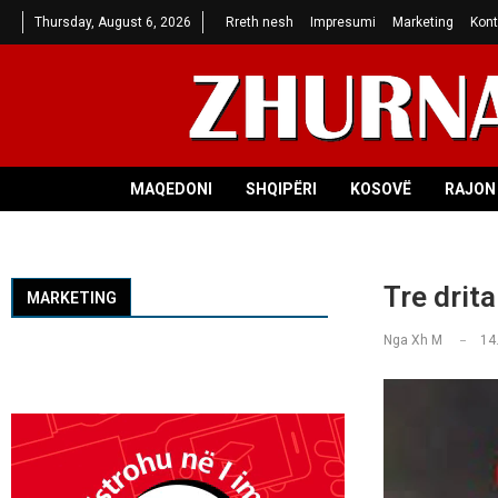
Thursday, August 6, 2026
Rreth nesh
Impresumi
Marketing
Kont
MAQEDONI
SHQIPËRI
KOSOVË
RAJON 
Tre drit
MARKETING
Nga
Xh M
14