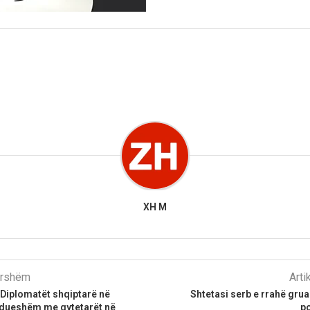
XH M
parshëm
Arti
 Diplomatët shqiptarë në
Shtetasi serb e rrahë gru
hdueshëm me qytetarët në
po