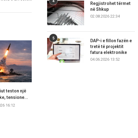
4
Regjistrohet tërmet
në Shkup
02.08.2026 22:34
5
DAP-i e fillon fazën e
tretë të projektit
fatura elektronike
04.06.2026 13:52
iut teston një
Rreth 16 mijë të huaj luftojnë
Niveli i ulët i
ke, tensione...
në radhët...
anijet
026 16:12
06.08.2026 16:11
06.08.2