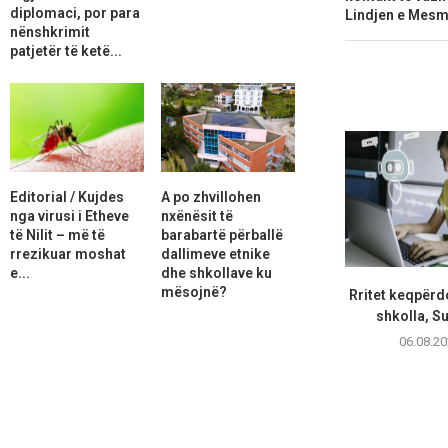
diplomaci, por para
Lindjen e Mes
nënshkrimit
patjetër të ketë...
Editorial / Kujdes
A po zhvillohen
nga virusi i Etheve
nxënësit të
të Nilit – më të
barabartë përballë
rrezikuar moshat
dallimeve etnike
e...
dhe shkollave ku
mësojnë?
Rritet keqpërdo
shkolla, Su
06.08.20