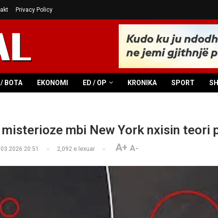
akt
Privacy Policy
/ BOTA
EKONOMI
ED / OP
KRONIKA
SPORT
S
a misterioze mbi New York nxisin teori
A+
A-
.03.2026 20:51
2,092
e lexuar