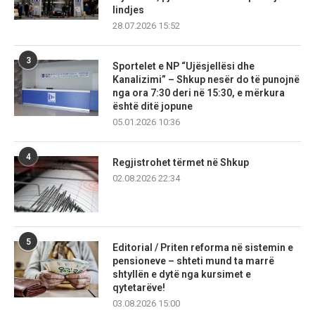
lindjes
28.07.2026 15:52
3
Sportelet e NP “Ujësjellësi dhe
Kanalizimi” – Shkup nesër do të punojnë
nga ora 7:30 deri në 15:30, e mërkura
është ditë jopune
05.01.2026 10:36
4
Regjistrohet tërmet në Shkup
02.08.2026 22:34
5
Editorial / Priten reforma në sistemin e
pensioneve – shteti mund ta marrë
shtyllën e dytë nga kursimet e
qytetarëve!
03.08.2026 15:00