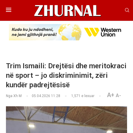
Trim Ismaili: Drejtësi dhe meritokraci
në sport – jo diskriminimit, zëri
kundër padrejtësisë
A+
A-
Nga
Xh M
05.04.2026 11:28
1,571
e lexuar