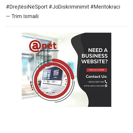
#DrejtësiNëSport #JoDiskriminimit #Meritokraci
— Trim Ismaili