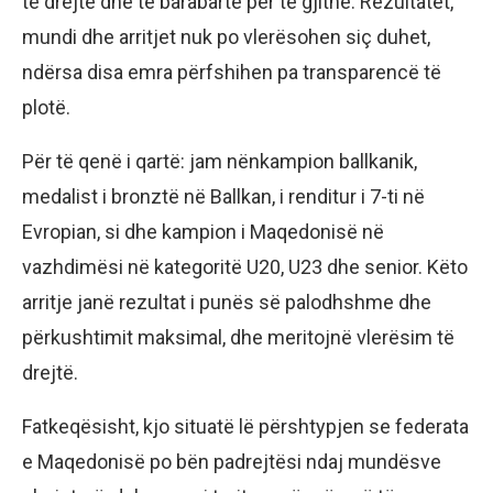
të drejtë dhe të barabartë për të gjithë. Rezultatet,
mundi dhe arritjet nuk po vlerësohen siç duhet,
ndërsa disa emra përfshihen pa transparencë të
plotë.
Për të qenë i qartë: jam nënkampion ballkanik,
medalist i bronztë në Ballkan, i renditur i 7-ti në
Evropian, si dhe kampion i Maqedonisë në
vazhdimësi në kategoritë U20, U23 dhe senior. Këto
arritje janë rezultat i punës së palodhshme dhe
përkushtimit maksimal, dhe meritojnë vlerësim të
drejtë.
Fatkeqësisht, kjo situatë lë përshtypjen se federata
e Maqedonisë po bën padrejtësi ndaj mundësve