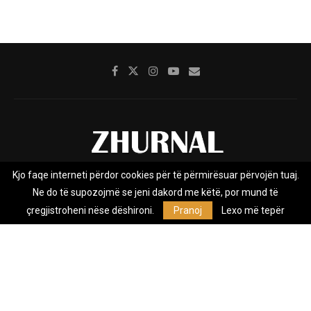
Kjo faqe interneti përdor cookies për të përmirësuar përvojën tuaj.
Rreth nesh
Impresumi
Marketing
Kontakt
Ne do të supozojmë se jeni dakord me këtë, por mund të
Privacy Policy
çregjistroheni nëse dëshironi.
Pranoj
Lexo më tepër
Zhurnal.mk është Agjenci e Lajmeve e pavarur, e themeluar në vitin
2009, që e mbulon Maqedoninë, Kosovën, Shqipërinë edhe lajmet
nga bota.
@2026 - All Right Reserved. Designed and Developed by
Anet.Com.Mk