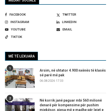
MEDIAT SOCIALE
FACEBOOK
TWITTER
INSTAGRAM
LINKEDIN
YOUTUBE
EMAIL
TIKTOK
MË TË LEXUARA
1
Arsim, në shtator 4.900 nxënës të klasës
së parë më pak
06.08.2026 17:33
2
Në korrik janë paguar mbi 560 milionë
denarë për kompensime për pushim
mjekësor, pjesa më e madhe për lejet e