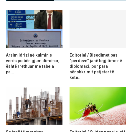
Arsim Idrizi në kulmin e
Editorial / Bisedimet pas
verës po bën gjum dimëror,
“perdeve” janë legjitime në
është rrethuar me tabela
diplomaci, por para
pa...
nënshkrimit patjetër të
ketë...
Sa janë të mbrojtur
Editorial / Kujdes nga virusi i