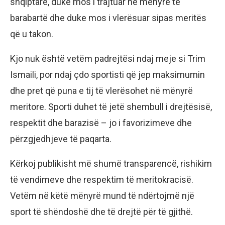
shqiptarë, duke mos i trajtuar në mënyrë të
barabartë dhe duke mos i vlerësuar sipas meritës
që u takon.
Kjo nuk është vetëm padrejtësi ndaj meje si Trim
Ismaili, por ndaj çdo sportisti që jep maksimumin
dhe pret që puna e tij të vlerësohet në mënyrë
meritore. Sporti duhet të jetë shembull i drejtësisë,
respektit dhe barazisë – jo i favorizimeve dhe
përzgjedhjeve të paqarta.
Kërkoj publikisht më shumë transparencë, rishikim
të vendimeve dhe respektim të meritokracisë.
Vetëm në këtë mënyrë mund të ndërtojmë një
sport të shëndoshë dhe të drejtë për të gjithë.