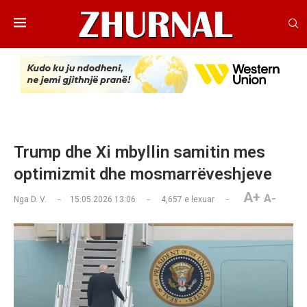
Trump dhe Xi mbyllin samitin mes
optimizmit dhe mosmarrëveshjeve
A+
A-
Nga
D. V.
15.05.2026 13:06
4,657
e lexuar