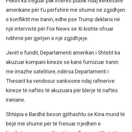
Pekini ka treguar pak interes publik ndaj kërkesave
amerikane për t’u përfshirë më shumë në zgjidhjen
e konfliktit me Iranin, edhe pse Trump deklaroi në
një intervistë për Fox News se Xi kishte ofruar
ndihmë për gjetjen e një zgjidhjeje.
Javët e fundit, Departamenti amerikan i Shtetit ka
akuzuar kompani kineze se kanë furnizuar Iranin
me imazhe satelitore, ndërsa Departamenti i
Thesarit ka vendosur sanksione ndaj rafinerive
kineze të naftës të akuzuara për blerje të naftës
iraniane.
Shtëpia e Bardhë beson gjithashtu se Kina mund të
bëjë më shumë për të frenuar rrjedhën e