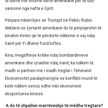
të blinte më shumë naftë amerikane për të ulur
varësinë nga nafta e Gjirit.
Përpara mbërritjes së Trumpit në Pekin, Rubio
deklaroi se zyrtarët amerikanë do të përpiqeshin të
bindnin Kinën që të përdorte ndikimin e saj ndaj
Iranit për t’i dhënë fund luftës.
Kina, megjithëse kritike ndaj bombardimeve
amerikane dhe izraelite ndaj Iranit, ka ndikim të
madh si partneri më i madh tregtar i Teheranit.
Ekonomistët paralajmërojnë se konflikti mund të
ketë ndikim serioz edhe mbi ekonominë
eksportuese kineze.
A do të shpallen marrëveshje të mëdha tregtare?