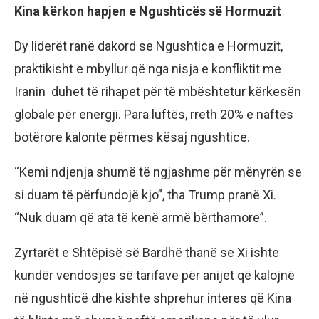
Kina kërkon hapjen e Ngushticës së Hormuzit
Dy liderët ranë dakord se Ngushtica e Hormuzit,
praktikisht e mbyllur që nga nisja e konfliktit me
Iranin duhet të rihapet për të mbështetur kërkesën
globale për energji. Para luftës, rreth 20% e naftës
botërore kalonte përmes kësaj ngushtice.
“Kemi ndjenja shumë të ngjashme për mënyrën se
si duam të përfundojë kjo”, tha Trump pranë Xi.
“Nuk duam që ata të kenë armë bërthamore”.
Zyrtarët e Shtëpisë së Bardhë thanë se Xi ishte
kundër vendosjes së tarifave për anijet që kalojnë
në ngushticë dhe kishte shprehur interes që Kina