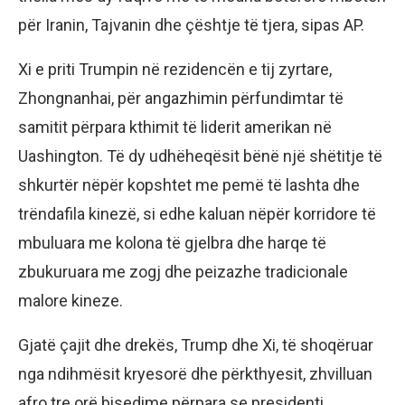
për Iranin, Tajvanin dhe çështje të tjera, sipas AP.
Xi e priti Trumpin në rezidencën e tij zyrtare,
Zhongnanhai, për angazhimin përfundimtar të
samitit përpara kthimit të liderit amerikan në
Uashington. Të dy udhëheqësit bënë një shëtitje të
shkurtër nëpër kopshtet me pemë të lashta dhe
trëndafila kinezë, si edhe kaluan nëpër korridore të
mbuluara me kolona të gjelbra dhe harqe të
zbukuruara me zogj dhe peizazhe tradicionale
malore kineze.
Gjatë çajit dhe drekës, Trump dhe Xi, të shoqëruar
nga ndihmësit kryesorë dhe përkthyesit, zhvilluan
afro tre orë bisedime përpara se presidenti