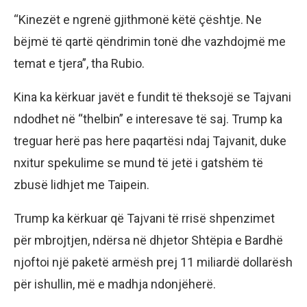
“Kinezët e ngrenë gjithmonë këtë çështje. Ne
bëjmë të qartë qëndrimin tonë dhe vazhdojmë me
temat e tjera”, tha Rubio.
Kina ka kërkuar javët e fundit të theksojë se Tajvani
ndodhet në “thelbin” e interesave të saj. Trump ka
treguar herë pas here paqartësi ndaj Tajvanit, duke
nxitur spekulime se mund të jetë i gatshëm të
zbusë lidhjet me Taipein.
Trump ka kërkuar që Tajvani të rrisë shpenzimet
për mbrojtjen, ndërsa në dhjetor Shtëpia e Bardhë
njoftoi një paketë armësh prej 11 miliardë dollarësh
për ishullin, më e madhja ndonjëherë.