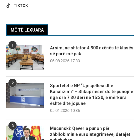
TIKTOK
MË TË LEXUARA
1
Arsim, në shtator 4.900 nxënës të klasës
së parë më pak
06.08.2026 17:33
2
Sportelet e NP “Ujësjellësi dhe
Kanalizimi” – Shkup nesër do të punojnë
nga ora 7:30 deri në 15:30, e mërkura
është ditë jopune
05.01.2026 10:36
3
Mucunski: Qeveria punon për
zhbllokimin e eurointegrimeve, detajet