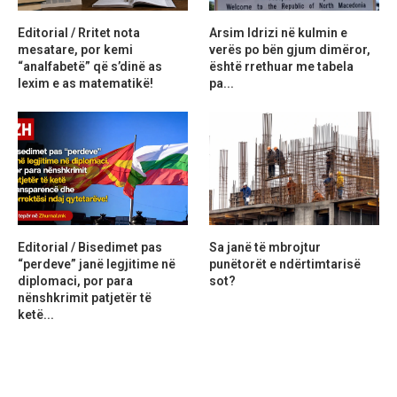
Editorial / Rritet nota
Arsim Idrizi në kulmin e
mesatare, por kemi
verës po bën gjum dimëror,
“analfabetë” që s’dinë as
është rrethuar me tabela
lexim e as matematikë!
pa...
Editorial / Bisedimet pas
Sa janë të mbrojtur
“perdeve” janë legjitime në
punëtorët e ndërtimtarisë
diplomaci, por para
sot?
nënshkrimit patjetër të
ketë...