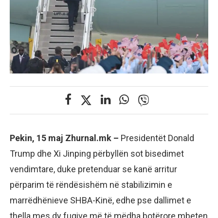
Pekin, 15 maj Zhurnal.mk –
Presidentët Donald
Trump dhe Xi Jinping përbyllën sot bisedimet
vendimtare, duke pretenduar se kanë arritur
përparim të rëndësishëm në stabilizimin e
marrëdhënieve SHBA-Kinë, edhe pse dallimet e
thella mes dy fuqive më të mëdha botërore mbeten