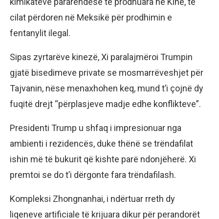
kimikateve pararendëse të prodhuara në Kinë, të
cilat përdoren në Meksikë për prodhimin e
fentanylit ilegal.
Sipas zyrtarëve kinezë, Xi paralajmëroi Trumpin
gjatë bisedimeve private se mosmarrëveshjet për
Tajvanin, nëse menaxhohen keq, mund t’i çojnë dy
fuqitë drejt “përplasjeve madje edhe konflikteve”.
Presidenti Trump u shfaq i impresionuar nga
ambienti i rezidencës, duke thënë se trëndafilat
ishin më të bukurit që kishte parë ndonjëherë. Xi
premtoi se do t’i dërgonte fara trëndafilash.
Kompleksi Zhongnanhai, i ndërtuar rreth dy
liqeneve artificiale të krijuara dikur për perandorët