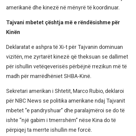
amerikanë dhe kinezë në mënyrë të koordinuar.
Tajvani mbetet çështja më e rëndësishme për
Kinën
Deklaratat e ashpra të Xi-t për Tajvanin dominuan
vizitën, me zyrtarët kinezë që theksuan se dallimet
për ishullin vetëqeverisës përbëjnë rrezikun më të
madh për marrëdhëniet SHBA-Kinë.
Sekretari amerikan i Shtetit, Marco Rubio, deklaroi
për NBC News se politika amerikane ndaj Tajvanit
mbetet “e pandryshuar” dhe paralajmëroi se do të
ishte “një gabim i tmerrshëm” nëse Kina do të
përpiqej ta merrte ishullin me forcë.