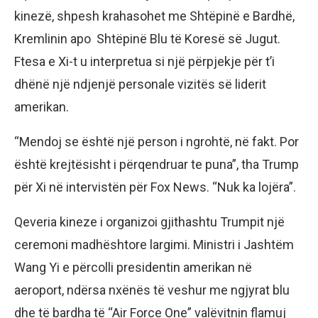
kinezë, shpesh krahasohet me Shtëpinë e Bardhë,
Kremlinin apo Shtëpinë Blu të Koresë së Jugut.
Ftesa e Xi-t u interpretua si një përpjekje për t’i
dhënë një ndjenjë personale vizitës së liderit
amerikan.
“Mendoj se është një person i ngrohtë, në fakt. Por
është krejtësisht i përqendruar te puna”, tha Trump
për Xi në intervistën për Fox News. “Nuk ka lojëra”.
Qeveria kineze i organizoi gjithashtu Trumpit një
ceremoni madhështore largimi. Ministri i Jashtëm
Wang Yi e përcolli presidentin amerikan në
aeroport, ndërsa nxënës të veshur me ngjyrat blu
dhe të bardha të “Air Force One” valëvitnin flamuj