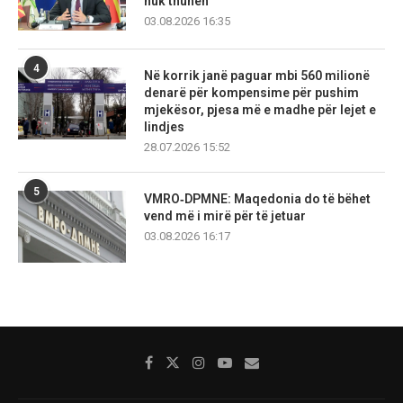
nuk thuhen
03.08.2026 16:35
4
Në korrik janë paguar mbi 560 milionë
denarë për kompensime për pushim
mjekësor, pjesa më e madhe për lejet e
lindjes
28.07.2026 15:52
5
VMRO‑DPMNE: Maqedonia do të bëhet
vend më i mirë për të jetuar
03.08.2026 16:17