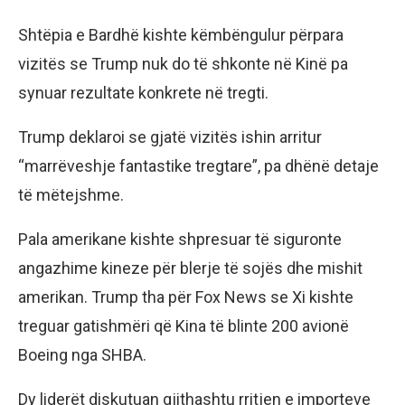
Shtëpia e Bardhë kishte këmbëngulur përpara
vizitës se Trump nuk do të shkonte në Kinë pa
synuar rezultate konkrete në tregti.
Trump deklaroi se gjatë vizitës ishin arritur
“marrëveshje fantastike tregtare”, pa dhënë detaje
të mëtejshme.
Pala amerikane kishte shpresuar të siguronte
angazhime kineze për blerje të sojës dhe mishit
amerikan. Trump tha për Fox News se Xi kishte
treguar gatishmëri që Kina të blinte 200 avionë
Boeing nga SHBA.
Dy liderët diskutuan gjithashtu rritjen e importeve