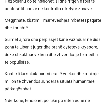
Hezbollahu do të ndalohet, si dhe rritjen e rolit të
ushtrisë libaneze në kontrollin e këtyre zonave.
Megjithatë, zbatimi i marrëveshjes mbetet i paqartë
dhe i brishtë.
Sulmet ajrore dhe përplasjet kanë vazhduar në disa
zona të Libanit jugor dhe pranë qyteteve kryesore,
duke shkaktuar viktima dhe zhvendosje të mëdha
të popullsisë.
Konflikti ka shkaktuar mijëra të vdekur dhe mbi një
milion të zhvendosur, ndërsa situata humanitare
përkeqësohet.
Ndërkohë, tensionet politike po rriten edhe në