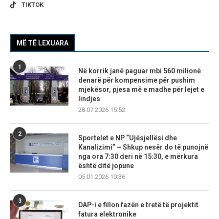
TIKTOK
MË TË LEXUARA
1
Në korrik janë paguar mbi 560 milionë
denarë për kompensime për pushim
mjekësor, pjesa më e madhe për lejet e
lindjes
28.07.2026 15:52
2
Sportelet e NP “Ujësjellësi dhe
Kanalizimi” – Shkup nesër do të punojnë
nga ora 7:30 deri në 15:30, e mërkura
është ditë jopune
05.01.2026 10:36
3
DAP-i e fillon fazën e tretë të projektit
fatura elektronike