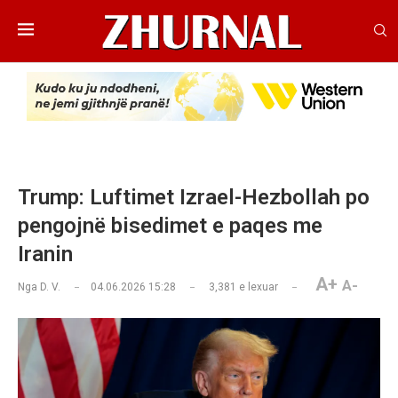
Trump: Luftimet Izrael-Hezbollah po
pengojnë bisedimet e paqes me
Iranin
A+
A-
Nga
D. V.
04.06.2026 15:28
3,381
e lexuar