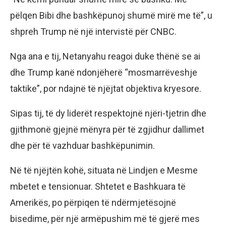
pëlqen Bibi dhe bashkëpunoj shumë mirë me të”, u
shpreh Trump në një intervistë për CNBC.
Nga ana e tij, Netanyahu reagoi duke thënë se ai
dhe Trump kanë ndonjëherë “mosmarrëveshje
taktike”, por ndajnë të njëjtat objektiva kryesore.
Sipas tij, të dy liderët respektojnë njëri-tjetrin dhe
gjithmonë gjejnë mënyra për të zgjidhur dallimet
dhe për të vazhduar bashkëpunimin.
Në të njëjtën kohë, situata në Lindjen e Mesme
mbetet e tensionuar. Shtetet e Bashkuara të
Amerikës, po përpiqen të ndërmjetësojnë
bisedime, për një armëpushim më të gjerë mes