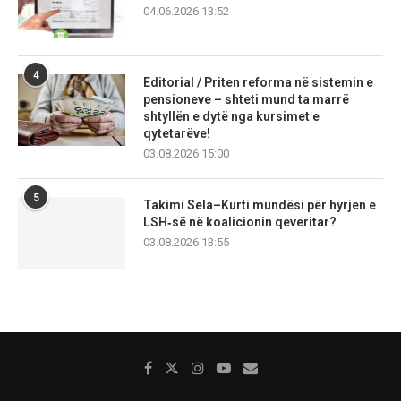
04.06.2026 13:52
4
Editorial / Priten reforma në sistemin e
pensioneve – shteti mund ta marrë
shtyllën e dytë nga kursimet e
qytetarëve!
03.08.2026 15:00
5
Takimi Sela–Kurti mundësi për hyrjen e
LSH‑së në koalicionin qeveritar?
03.08.2026 13:55