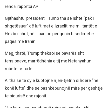
rënda, raportoi AP.
Gjithashtu, presidenti Trump tha se ishte “pak i
shqetësuar” që luftimet e Izraelit me militantët e
Hezbollahut, në Liban po pengonin bisedimet e
paqes me Iranin.
Megjithatë, Trump theksoi se pavarësisht
tensioneve, marrëdhënia e tij me Netanyahun
mbetet e fortë.
Ai tha se të dy e kuptojnë njëri-tjetrin si liderë “në
kohë lufte” dhe se bashkëpunojnë mirë për çështje
të sigurisë dhe rajonit.
“Ne kemi punuar shumë mirë së bashku. Më