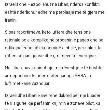
Izraelit dhe Hezbollahut në Liban, ndërsa konflikti
është ndërlidhur edhe me përplasje më të gjera me
Iranin.
Sipas raportimeve, këto luftëra dhe tensione
rajonale po e komplikojnë procesin e paqes dhe po
ndikojnë edhe në ekonominë globale, për shkak të
rritjes së pasigurisë dhe çmimeve të energjisë.
Në Liban, pavarësisht një marrëveshjeje të brishtë
armëpushimi të ndërmjetësuar nga SHBA-ja,
luftimet kanë vazhduar.
Izraeli dhe Libani kanë rënë dakord për një kuadër
të ri sigurie, që përfshin krijimin e zonave pilot, ku