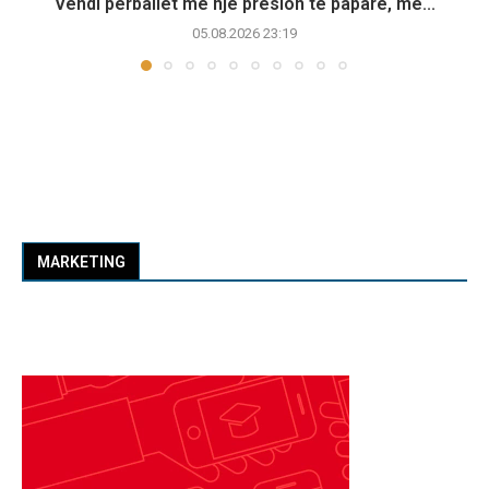
Vendi përballet me një presion të paparë, më...
05.08.2026 23:19
MARKETING