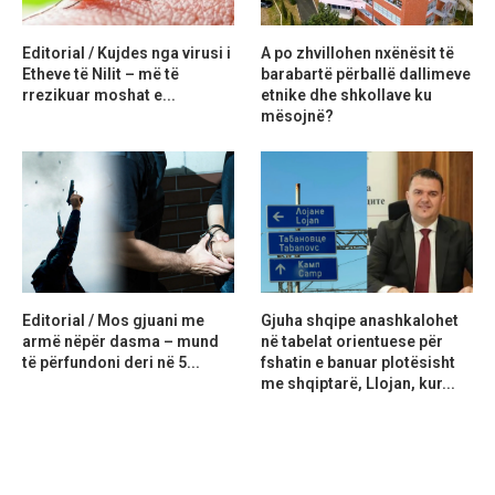
Editorial / Kujdes nga virusi i
A po zhvillohen nxënësit të
Etheve të Nilit – më të
barabartë përballë dallimeve
rrezikuar moshat e...
etnike dhe shkollave ku
mësojnë?
Editorial / Mos gjuani me
Gjuha shqipe anashkalohet
armë nëpër dasma – mund
në tabelat orientuese për
të përfundoni deri në 5...
fshatin e banuar plotësisht
me shqiptarë, Llojan, kur...