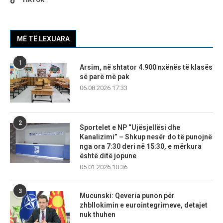
MË TË LEXUARA
1
Arsim, në shtator 4.900 nxënës të klasës
së parë më pak
06.08.2026 17:33
2
Sportelet e NP “Ujësjellësi dhe
Kanalizimi” – Shkup nesër do të punojnë
nga ora 7:30 deri në 15:30, e mërkura
është ditë jopune
05.01.2026 10:36
3
Mucunski: Qeveria punon për
zhbllokimin e eurointegrimeve, detajet
nuk thuhen