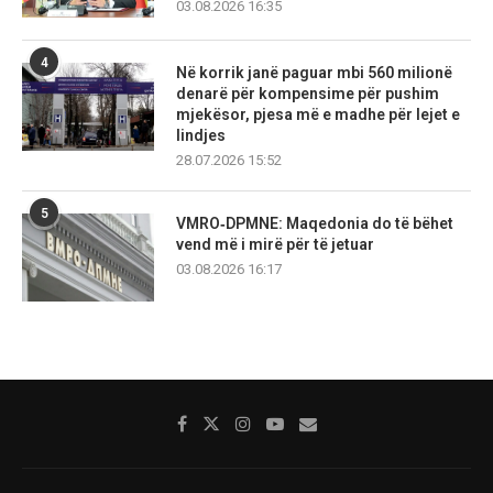
03.08.2026 16:35
4
Në korrik janë paguar mbi 560 milionë
denarë për kompensime për pushim
mjekësor, pjesa më e madhe për lejet e
lindjes
28.07.2026 15:52
5
VMRO‑DPMNE: Maqedonia do të bëhet
vend më i mirë për të jetuar
03.08.2026 16:17