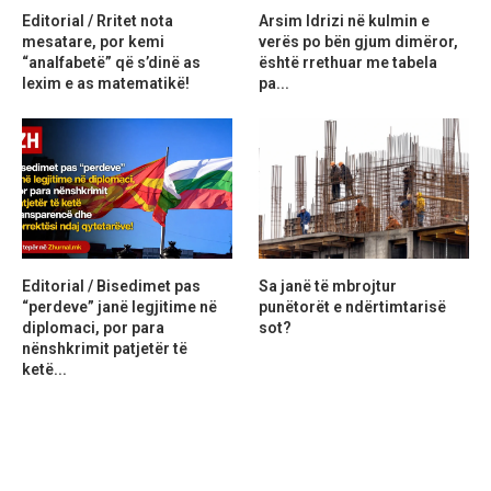
Editorial / Rritet nota
Arsim Idrizi në kulmin e
mesatare, por kemi
verës po bën gjum dimëror,
“analfabetë” që s’dinë as
është rrethuar me tabela
lexim e as matematikë!
pa...
Editorial / Bisedimet pas
Sa janë të mbrojtur
“perdeve” janë legjitime në
punëtorët e ndërtimtarisë
diplomaci, por para
sot?
nënshkrimit patjetër të
ketë...