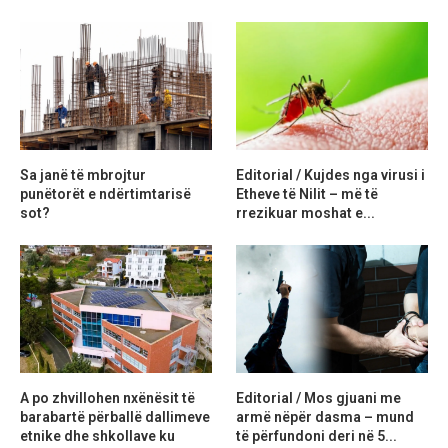
Sa janë të mbrojtur
Editorial / Kujdes nga virusi i
punëtorët e ndërtimtarisë
Etheve të Nilit – më të
sot?
rrezikuar moshat e...
A po zhvillohen nxënësit të
Editorial / Mos gjuani me
barabartë përballë dallimeve
armë nëpër dasma – mund
etnike dhe shkollave ku
të përfundoni deri në 5...