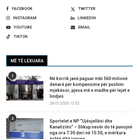
FACEBOOK
TWITTER
INSTAGRAM
LINKEDIN
YOUTUBE
EMAIL
TIKTOK
MË TË LEXUARA
1
Në korrik janë paguar mbi 560 milionë
denarë për kompensime për pushim
mjekësor, pjesa më e madhe për lejet e
lindjes
28.07.2026 15:52
2
Sportelet e NP “Ujësjellësi dhe
Kanalizimi” – Shkup nesër do të punojnë
nga ora 7:30 deri në 15:30, e mërkura
është ditë jopune