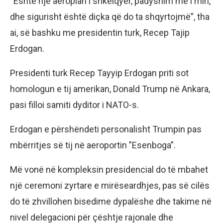
“Është një aeroplan i shkëlqyer, padyshim më i miri,
dhe sigurisht është diçka që do ta shqyrtojmë”, tha
ai, së bashku me presidentin turk, Recep Tajip
Erdogan.
Presidenti turk Recep Tayyip Erdogan priti sot
homologun e tij amerikan, Donald Trump në Ankara,
pasi filloi samiti dyditor i NATO-s.
Erdogan e përshëndeti personalisht Trumpin pas
mbërritjes së tij në aeroportin ”Esenboga”.
Më vonë në kompleksin presidencial do të mbahet
një ceremoni zyrtare e mirëseardhjes, pas së cilës
do të zhvillohen bisedime dypalëshe dhe takime në
nivel delegacioni për çështje rajonale dhe