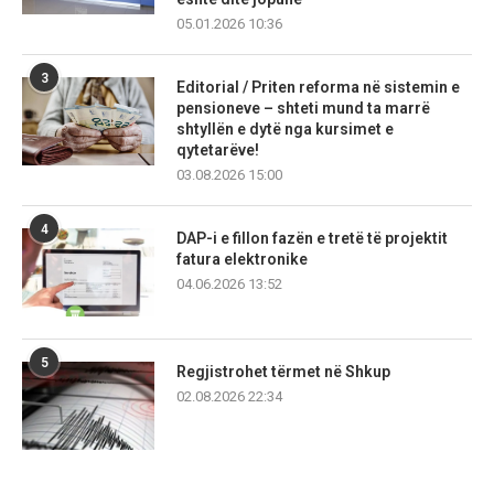
05.01.2026 10:36
3
Editorial / Priten reforma në sistemin e
pensioneve – shteti mund ta marrë
shtyllën e dytë nga kursimet e
qytetarëve!
03.08.2026 15:00
4
DAP-i e fillon fazën e tretë të projektit
fatura elektronike
04.06.2026 13:52
5
Regjistrohet tërmet në Shkup
02.08.2026 22:34