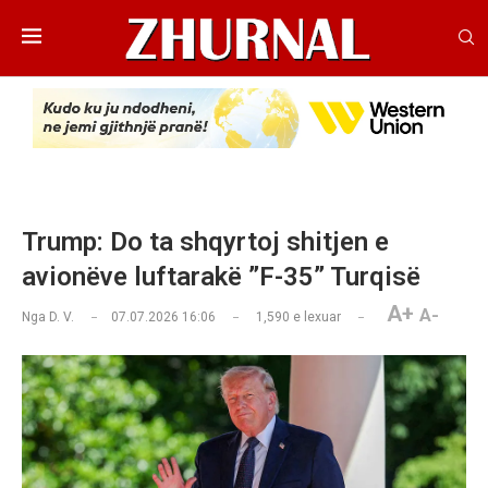
Trump: Do ta shqyrtoj shitjen e
avionëve luftarakë ”F-35” Turqisë
A+
A-
Nga
D. V.
07.07.2026 16:06
1,590
e lexuar