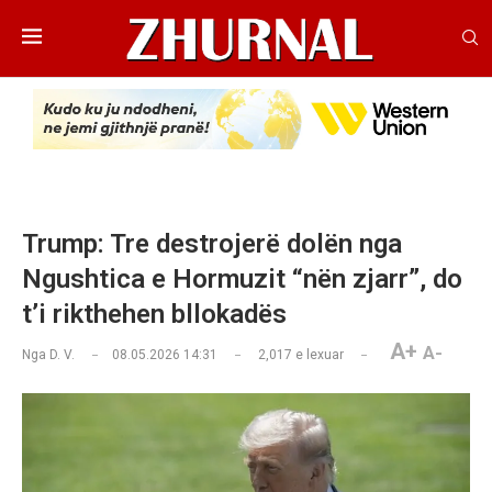
Trump: Tre destrojerë dolën nga
Ngushtica e Hormuzit “nën zjarr”, do
t’i rikthehen bllokadës
A+
A-
Nga
D. V.
08.05.2026 14:31
2,017
e lexuar