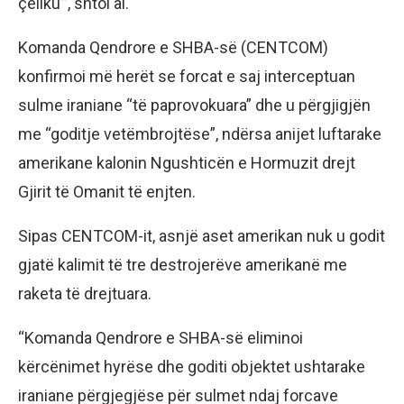
çeliku’”, shtoi ai.
Komanda Qendrore e SHBA-së (CENTCOM)
konfirmoi më herët se forcat e saj interceptuan
sulme iraniane “të paprovokuara” dhe u përgjigjën
me “goditje vetëmbrojtëse”, ndërsa anijet luftarake
amerikane kalonin Ngushticën e Hormuzit drejt
Gjirit të Omanit të enjten.
Sipas CENTCOM-it, asnjë aset amerikan nuk u godit
gjatë kalimit të tre destrojerëve amerikanë me
raketa të drejtuara.
“Komanda Qendrore e SHBA-së eliminoi
kërcënimet hyrëse dhe goditi objektet ushtarake
iraniane përgjegjëse për sulmet ndaj forcave