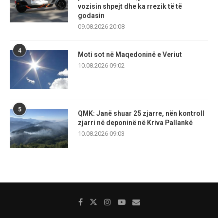
vozisin shpejt dhe ka rrezik të të
godasin
09.08.2026 20:08
4
Moti sot në Maqedoninë e Veriut
10.08.2026 09:02
5
QMK: Janë shuar 25 zjarre, nën kontroll
zjarri në deponinë në Kriva Pallankë
10.08.2026 09:03