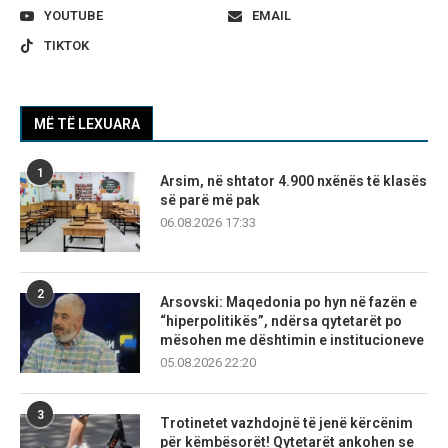
YOUTUBE
EMAIL
TIKTOK
MË TË LEXUARA
1
Arsim, në shtator 4.900 nxënës të klasës
së parë më pak
06.08.2026 17:33
2
Arsovski: Maqedonia po hyn në fazën e
“hiperpolitikës”, ndërsa qytetarët po
mësohen me dështimin e institucioneve
05.08.2026 22:20
3
Trotinetet vazhdojnë të jenë kërcënim
për këmbësorët! Qytetarët ankohen se