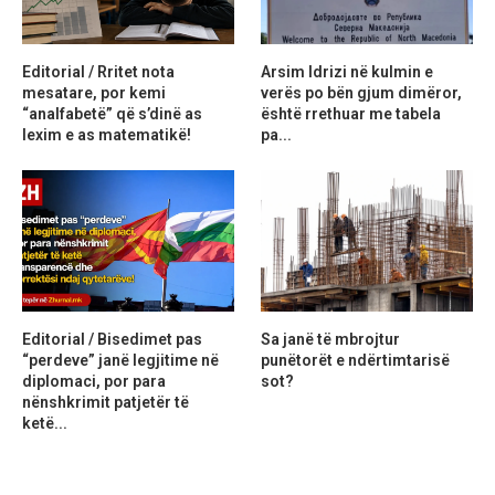
Editorial / Rritet nota
Arsim Idrizi në kulmin e
mesatare, por kemi
verës po bën gjum dimëror,
“analfabetë” që s’dinë as
është rrethuar me tabela
lexim e as matematikë!
pa...
Editorial / Bisedimet pas
Sa janë të mbrojtur
“perdeve” janë legjitime në
punëtorët e ndërtimtarisë
diplomaci, por para
sot?
nënshkrimit patjetër të
ketë...