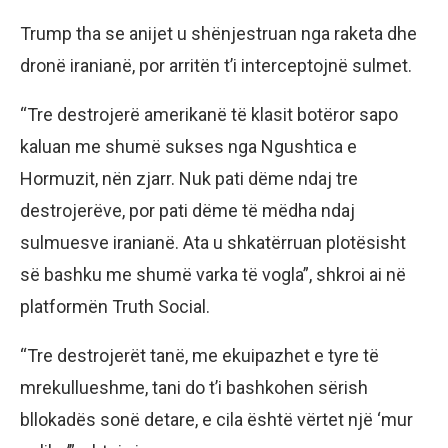
Trump tha se anijet u shënjestruan nga raketa dhe
dronë iranianë, por arritën t’i interceptojnë sulmet.
“Tre destrojerë amerikanë të klasit botëror sapo
kaluan me shumë sukses nga Ngushtica e
Hormuzit, nën zjarr. Nuk pati dëme ndaj tre
destrojerëve, por pati dëme të mëdha ndaj
sulmuesve iranianë. Ata u shkatërruan plotësisht
së bashku me shumë varka të vogla”, shkroi ai në
platformën Truth Social.
“Tre destrojerët tanë, me ekuipazhet e tyre të
mrekullueshme, tani do t’i bashkohen sërish
bllokadës sonë detare, e cila është vërtet një ‘mur