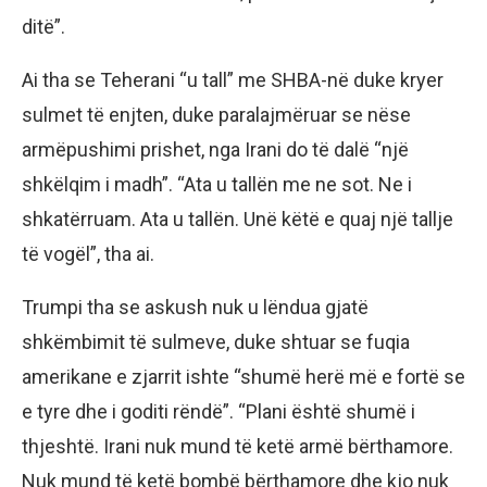
ditë”.
Ai tha se Teherani “u tall” me SHBA-në duke kryer
sulmet të enjten, duke paralajmëruar se nëse
armëpushimi prishet, nga Irani do të dalë “një
shkëlqim i madh”. “Ata u tallën me ne sot. Ne i
shkatërruam. Ata u tallën. Unë këtë e quaj një tallje
të vogël”, tha ai.
Trumpi tha se askush nuk u lëndua gjatë
shkëmbimit të sulmeve, duke shtuar se fuqia
amerikane e zjarrit ishte “shumë herë më e fortë se
e tyre dhe i goditi rëndë”. “Plani është shumë i
thjeshtë. Irani nuk mund të ketë armë bërthamore.
Nuk mund të ketë bombë bërthamore dhe kjo nuk