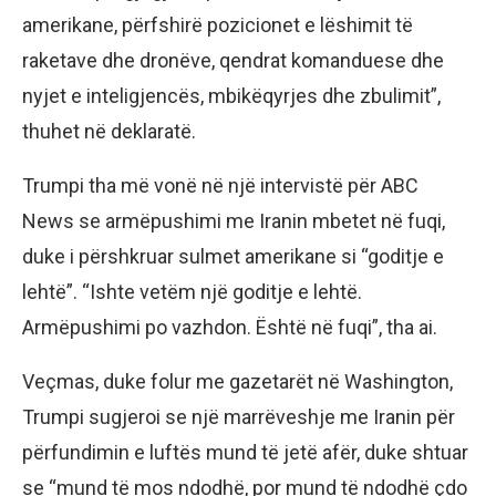
amerikane, përfshirë pozicionet e lëshimit të
raketave dhe dronëve, qendrat komanduese dhe
nyjet e inteligjencës, mbikëqyrjes dhe zbulimit”,
thuhet në deklaratë.
Trumpi tha më vonë në një intervistë për ABC
News se armëpushimi me Iranin mbetet në fuqi,
duke i përshkruar sulmet amerikane si “goditje e
lehtë”. “Ishte vetëm një goditje e lehtë.
Armëpushimi po vazhdon. Është në fuqi”, tha ai.
Veçmas, duke folur me gazetarët në Washington,
Trumpi sugjeroi se një marrëveshje me Iranin për
përfundimin e luftës mund të jetë afër, duke shtuar
se “mund të mos ndodhë, por mund të ndodhë çdo