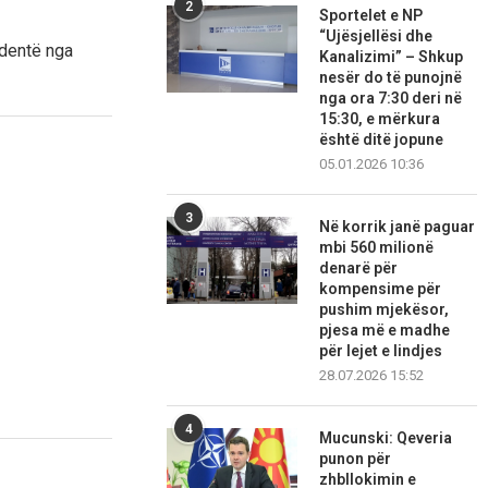
2
Sportelet e NP
“Ujësjellësi dhe
udentë nga
Kanalizimi” – Shkup
nesër do të punojnë
nga ora 7:30 deri në
15:30, e mërkura
është ditë jopune
05.01.2026 10:36
3
Në korrik janë paguar
mbi 560 milionë
denarë për
kompensime për
pushim mjekësor,
pjesa më e madhe
për lejet e lindjes
28.07.2026 15:52
4
Mucunski: Qeveria
punon për
zhbllokimin e