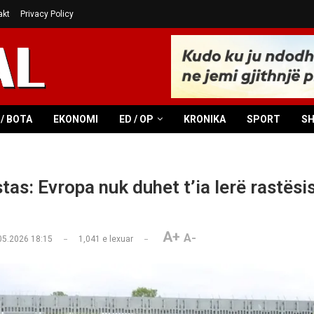
akt
Privacy Policy
/ BOTA
EKONOMI
ED / OP
KRONIKA
SPORT
S
tas: Evropa nuk duhet t’ia lerë rastësis
A+
A-
05.2026 18:15
1,041
e lexuar