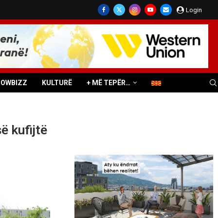
Login
HOWBIZZ
KULTURË
+ MË TEPËR…
ë kufijtë