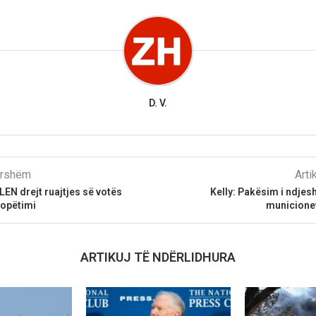
D. V.
parshëm
Arti
VLEN drejt ruajtjes së votës
Kelly: Pakësim i ndjes
copëtimi
municione
ARTIKUJ TË NDËRLIDHURA