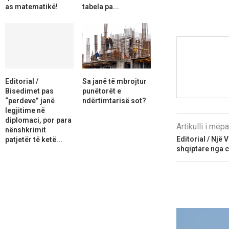
as matematikë!
tabela pa...
Editorial /
Sa janë të mbrojtur
Bisedimet pas
punëtorët e
“perdeve” janë
ndërtimtarisë sot?
legjitime në
diplomaci, por para
Artikulli i më
nënshkrimit
Editorial / Një 
patjetër të ketë...
shqiptare nga 