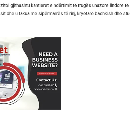
zitoi gjithashtu kantieret e ndërtimit të rrugës unazore lindore të
sit dhe u takua me sipërmarrës të rinj, kryetarë bashkish dhe st