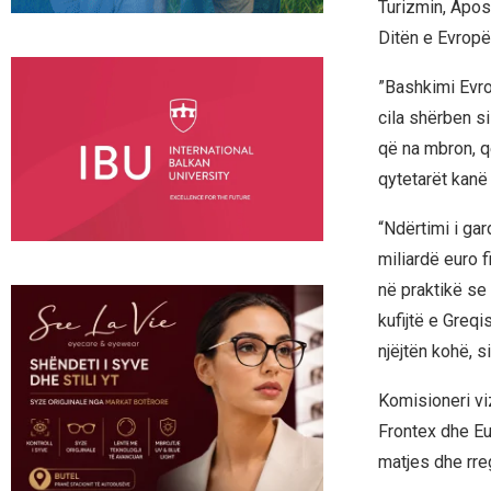
Turizmin, Apost
Ditën e Evropë
”Bashkimi Evrop
cila shërben s
që na mbron, që
qytetarët kanë t
“Ndërtimi i ga
miliardë euro 
në praktikë se
kufijtë e Greqi
njëjtën kohë, s
Komisioneri vi
Frontex dhe Eu
matjes dhe rregu