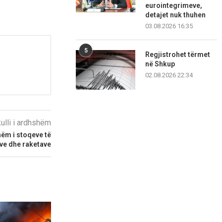
eurointegrimeve,
detajet nuk thuhen
03.08.2026 16:35
5
Regjistrohet tërmet
në Shkup
02.08.2026 22:34
kulli i ardhshëm
hëm i stoqeve të
ve dhe raketave