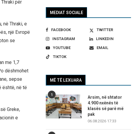
 Thraki për
MEDIAT SOCIALE
, në Thraki, e
FACEBOOK
TWITTER
pës, një Evropë
INSTAGRAM
LINKEDIN
upton se
YOUTUBE
EMAIL
TIKTOK
ian me 1,7
. Po dëshmohet
iane, sepse
MË TË LEXUARA
ë është, në të
1
Arsim, në shtator
4.900 nxënës të
klasës së parë më
isë Greke,
pak
acionin e
06.08.2026 17:33