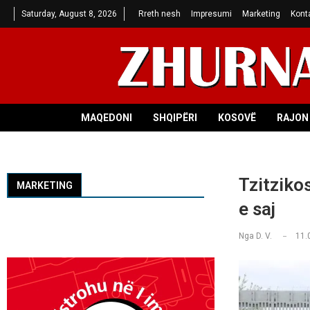
Saturday, August 8, 2026
Rreth nesh
Impresumi
Marketing
Kont
MAQEDONI
SHQIPËRI
KOSOVË
RAJON 
Tzitzikos
MARKETING
e saj
Nga
D. V.
11.