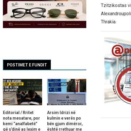
Tzitzikostas vi
Alexandroupoli
Thrakia.
POSTIMET E FUNDIT
Editorial / Rritet
Arsim Idrizi në
nota mesatare, por
kulmin e verës po
kemi “analfabetë”
bën gjum dimëror,
që s’dinë as lexim e
është rrethuar me