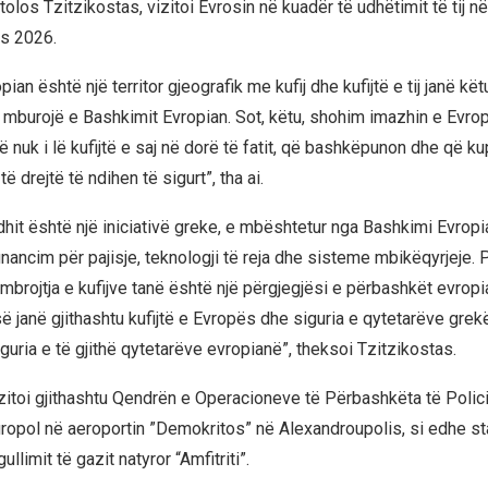
olos Tzitzikostas, vizitoi Evrosin në kuadër të udhëtimit të tij në
s 2026.
ian është një territor gjeografik me kufij dhe kufijtë e tij janë këtu
i mburojë e Bashkimit Evropian. Sot, këtu, shohim imazhin e Evro
 nuk i lë kufijtë e saj në dorë të fatit, që bashkëpunon dhe që k
ë drejtë të ndihen të sigurt”, tha ai.
rdhit është një iniciativë greke, e mbështetur nga Bashkimi Evrop
financim për pajisje, teknologji të reja dhe sisteme mbikëqyrjeje
 mbrojtja e kufijve tanë është një përgjegjësi e përbashkët evrop
së janë gjithashtu kufijtë e Evropës dhe siguria e qytetarëve grek
iguria e të gjithë qytetarëve evropianë”, theksoi Tzitzikostas.
zitoi gjithashtu Qendrën e Operacioneve të Përbashkëta të Polic
ropol në aeroportin ”Demokritos” në Alexandroupolis, si edhe st
llimit të gazit natyror “Amfitriti”.