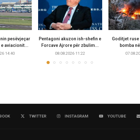
anin pesëvjeçar
Pentagoni akuzon ish-shefin e
Goditjet rus
e aviacionit...
Forcave Ajrore për zbulim...
bomba në 
26 14:40
08.08.2026 11:22
07.08.2
BOOK
TWITTER
INSTAGRAM
YOUTUBE