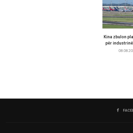
Kina zbulon pl
për industrinë 
08.08.20
FACE