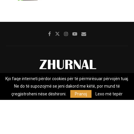
Kjo faqe interneti përdor cookies për të përmirësuar përvojën tuaj.
Rreth nesh
Impresumi
Marketing
Kontakt
Ne do të supozojmë se jeni dakord me këtë, por mund të
Privacy Policy
çregjistroheni nëse dëshironi.
Pranoj
Lexo më tepër
Zhurnal.mk është Agjenci e Lajmeve e pavarur, e themeluar në vitin
2009, që e mbulon Maqedoninë, Kosovën, Shqipërinë edhe lajmet
nga bota.
@2026 - All Right Reserved. Designed and Developed by
Anet.Com.Mk