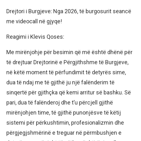
Drejtori i Burgjeve: Nga 2026, të burgosurit seancë
me videocall në gjyqe!
Reagimi i Klevis Qoses:
Me mirënjohje për besimin që më është dhënë për
të drejtuar Drejtorinë e Përgjithshme të Burgjeve,
në këtë moment të përfundimit të detyrës sime,
dua të ndaj me të gjithë ju një falënderim të
sinqertë për gjithçka që kemi arritur së bashku. Së
pari, dua të falënderoj dhe t’u përcjell gjithë
mirënjohjen time, të gjithë punonjësve të këtij
sistemi për përkushtimin, profesionalizmin dhe
përgjegjshmërinë e treguar në përmbushjen e