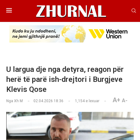
U largua dje nga detyra, reagon për
herë të parë ish-drejtori i Burgjeve
Klevis Qose
A+
A-
Nga
Xh M
02.04.2026 18:36
1,154
e lexuar