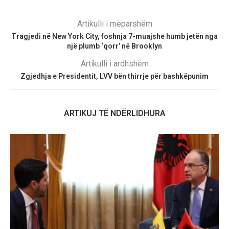
Artikulli i mëparshëm
Tragjedi në New York City, foshnja 7-muajshe humb jetën nga
një plumb ‘qorr’ në Brooklyn
Artikulli i ardhshëm
Zgjedhja e Presidentit, LVV bën thirrje për bashkëpunim
ARTIKUJ TË NDËRLIDHURA