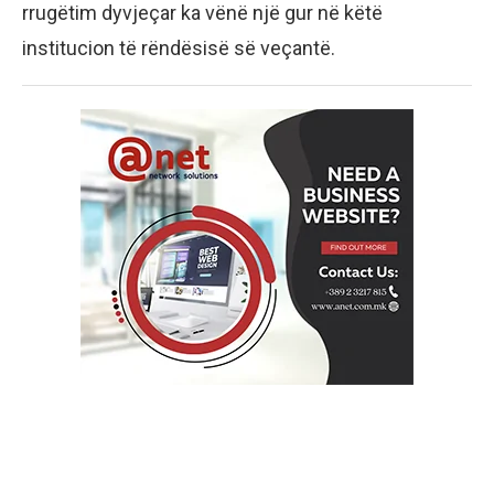
rrugëtim dyvjeçar ka vënë një gur në këtë
institucion të rëndësisë së veçantë.