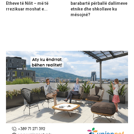
Etheve të Nilit – më të
barabartë përballë dallimeve
rrezikuar moshat e...
etnike dhe shkollave ku
mësojnë?