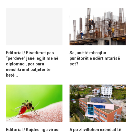
Editorial / Bisedimet pas
Sa janë të mbrojtur
“perdeve” janë legjitime në
punëtorët e ndërtimtarisë
diplomaci, por para
sot?
nënshkrimit patjetër të
ketë...
Editorial / Kujdes nga virusi i
A po zhvillohen nxënësit të