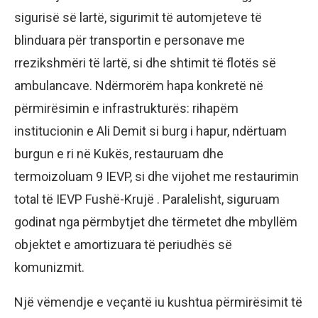
sigurisë së lartë, sigurimit të automjeteve të
blinduara për transportin e personave me
rrezikshmëri të lartë, si dhe shtimit të flotës së
ambulancave. Ndërmorëm hapa konkretë në
përmirësimin e infrastrukturës: rihapëm
institucionin e Ali Demit si burg i hapur, ndërtuam
burgun e ri në Kukës, restauruam dhe
termoizoluam 9 IEVP, si dhe vijohet me restaurimin
total të IEVP Fushë-Krujë . Paralelisht, siguruam
godinat nga përmbytjet dhe tërmetet dhe mbyllëm
objektet e amortizuara të periudhës së
komunizmit.
Një vëmendje e veçantë iu kushtua përmirësimit të