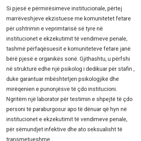
Si pjesë e përmirësimeve institucionale, përtej
marrëveshjeve ekzistuese me komunitetet fetare
për ushtrimin e veprimtarisë së tyre në
institucionet e ekzekutimit të vendimeve penale,
tashmë përfaqësuesit e komuniteteve fetare janë
bërë pjesë e organikës sonë. Gjithashtu, u përfshi
në strukturë edhe një psikolog i dedikuar për stafin ,
duke garantuar mbështetjen psikologjike dhe
mirëqenien e punonjësve të çdo institucioni.
Ngritëm një laborator për testimin e shpejtë të çdo
personi të paraburgosur apo të dënuar që hyn në
institucionet e ekzekutimit të vendimeve penale,
për sëmundjet infektive dhe ato seksualisht të
transmetueshme.