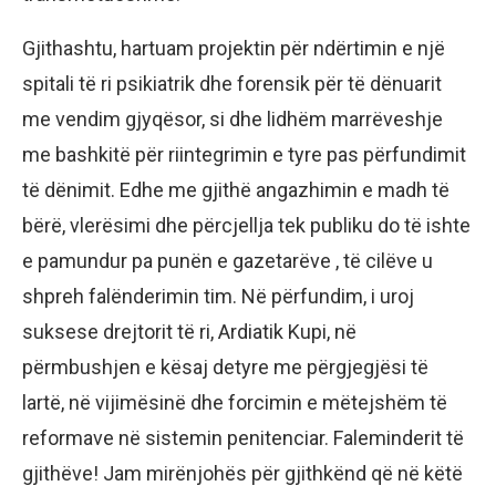
Gjithashtu, hartuam projektin për ndërtimin e një
spitali të ri psikiatrik dhe forensik për të dënuarit
me vendim gjyqësor, si dhe lidhëm marrëveshje
me bashkitë për riintegrimin e tyre pas përfundimit
të dënimit. Edhe me gjithë angazhimin e madh të
bërë, vlerësimi dhe përcjellja tek publiku do të ishte
e pamundur pa punën e gazetarëve , të cilëve u
shpreh falënderimin tim. Në përfundim, i uroj
suksese drejtorit të ri, Ardiatik Kupi, në
përmbushjen e kësaj detyre me përgjegjësi të
lartë, në vijimësinë dhe forcimin e mëtejshëm të
reformave në sistemin penitenciar. Faleminderit të
gjithëve! Jam mirënjohës për gjithkënd që në këtë