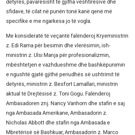
detyrës, pavarësisht të gjitha vështirësive dhe
sfidave, të cilat në punën tonë kanë qenë më
specifike e me ngarkesa jo të vogla.
Me konsideratë të veçantë falënderoj Kryeministrin
z. Edi Rama për besimin dhe vlerësimin, ish-
ministrin z. Ulsi Manja për profesionalizmin,
mbështetjen e vazhdueshme dhe bashkëpunimin
e ngushtë gjatë gjithë periudhës së ushtrimit të
detyrës, ministrin z. Besfort Lamallari, ministrin
aktual të Drejtësisë z. Toni Gogu. Falënderoj
Ambasadoren znj. Nancy Vanhorn dhe stafin e saj
nga Ambasada Amerikane, Ambasadorin z.
Nicholas Abbott dhe stafin nga Ambasada e
Mbretërisë së Bashkuar, Ambasadorin z. Marco