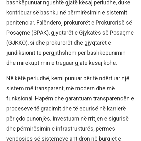
bashkëpunuar ngushtë gjatë kësaj periudhe, duke
kontribuar së bashku në përmirësimin e sistemit
penitenciar. Falënderoj prokurorët e Prokurorisë së
Posaçme (SPAK), gjyqtarët e Gjykatës së Posaçme
(GJKKO), si dhe prokurorët dhe gjyqtarët e
juridiksionit të përgjithshëm për bashkëpunimin
dhe mirëkuptimin e treguar gjatë kësaj kohe.
Në këtë periudhë, kemi punuar për të ndërtuar një
sistem më transparent, më modern dhe më
funksional. Hapëm dhe garantuam transparencën e
proceseve të gradimit dhe të ecurisë në karrierë
për çdo punonjës. Investuam në rritjen e sigurisë
dhe përmirësimin e infrastrukturës, përmes
vendosjes së sistemeve antidron në burgjet e