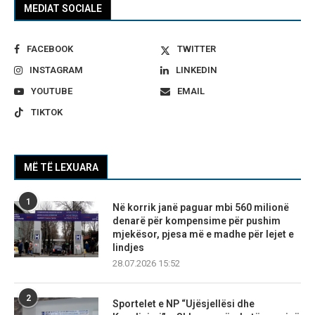
MEDIAT SOCIALE
FACEBOOK
TWITTER
INSTAGRAM
LINKEDIN
YOUTUBE
EMAIL
TIKTOK
MË TË LEXUARA
1
Në korrik janë paguar mbi 560 milionë
denarë për kompensime për pushim
mjekësor, pjesa më e madhe për lejet e
lindjes
28.07.2026 15:52
2
Sportelet e NP “Ujësjellësi dhe