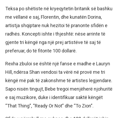
Teksa po shëtiste në kryeqytetin britanik së bashku
me vëllanë e saj, Florentin, dhe kunatën Dorina,
artistja shqiptare nuk hezitoi të pranonte sfidën e
radhës. Koncepti ishte i thjeshtë: nëse arrinte të
gjente tri këngë nga një prej artistëve të saj të
preferuar, do të fitonte 100 dollarë.
Rexha zbuloi se është një fanse e madhe e Lauryn
Hill, ndërsa Shan vendosi ta vërë në provë me tri
këngë më pak të zakonshme të artistes legjendare.
Sapo nisën tingujt, Bebe tregoi menjëherë njohuritë
e saj muzikore, duke i identifikuar saktë këngët
“That Thing”, “Ready Or Not” dhe “To Zion”.