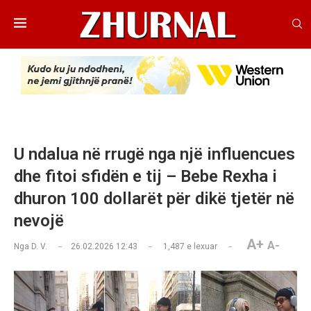
U ndalua në rrugë nga një influencues
dhe fitoi sfidën e tij – Bebe Rexha i
dhuron 100 dollarët për dikë tjetër në
nevojë
A+
A-
Nga
D. V.
26.02.2026 12:43
1,487
e lexuar