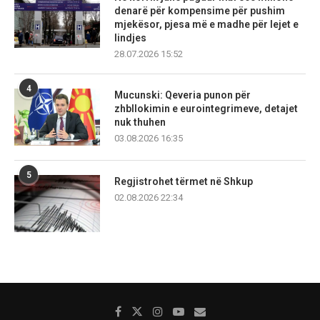
denarë për kompensime për pushim
mjekësor, pjesa më e madhe për lejet e
lindjes
28.07.2026 15:52
4
Mucunski: Qeveria punon për
zhbllokimin e eurointegrimeve, detajet
nuk thuhen
03.08.2026 16:35
5
Regjistrohet tërmet në Shkup
02.08.2026 22:34