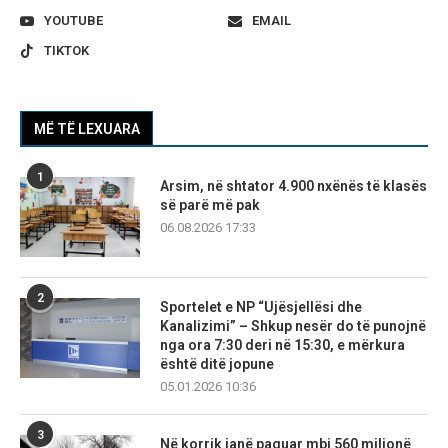
YOUTUBE
EMAIL
TIKTOK
MË TË LEXUARA
1
Arsim, në shtator 4.900 nxënës të klasës
së parë më pak
06.08.2026 17:33
2
Sportelet e NP “Ujësjellësi dhe
Kanalizimi” – Shkup nesër do të punojnë
nga ora 7:30 deri në 15:30, e mërkura
është ditë jopune
05.01.2026 10:36
3
Në korrik janë paguar mbi 560 milionë