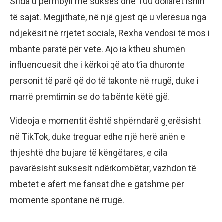
Sfida u përmbyll me sukses dhe 100 dollarët ishin
të sajat. Megjithatë, në një gjest që u vlerësua nga
ndjekësit në rrjetet sociale, Rexha vendosi të mos i
mbante paratë për vete. Ajo ia ktheu shumën
influencuesit dhe i kërkoi që ato t’ia dhuronte
personit të parë që do të takonte në rrugë, duke i
marrë premtimin se do ta bënte këtë gjë.
Videoja e momentit është shpërndarë gjerësisht
në TikTok, duke treguar edhe një herë anën e
thjeshtë dhe bujare të këngëtares, e cila
pavarësisht suksesit ndërkombëtar, vazhdon të
mbetet e afërt me fansat dhe e gatshme për
momente spontane në rrugë.