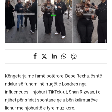
Këngëtarja me famë botërore, Bebe Rexha, është
ndalur së fundmi në rrugët e Londrës nga
influencuesi i njohur i TikTok-ut, Shan Rizwan, i cili
njihet për sfidat spontane që u bën kalimtarëve
lidhur me njohuritë e tyre muzikore.