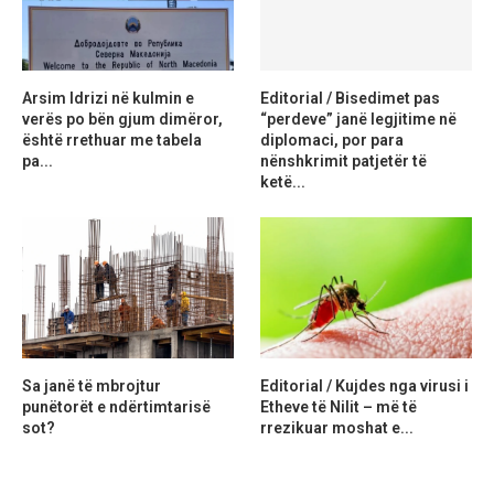
Arsim Idrizi në kulmin e
Editorial / Bisedimet pas
verës po bën gjum dimëror,
“perdeve” janë legjitime në
është rrethuar me tabela
diplomaci, por para
pa...
nënshkrimit patjetër të
ketë...
Sa janë të mbrojtur
Editorial / Kujdes nga virusi i
punëtorët e ndërtimtarisë
Etheve të Nilit – më të
sot?
rrezikuar moshat e...