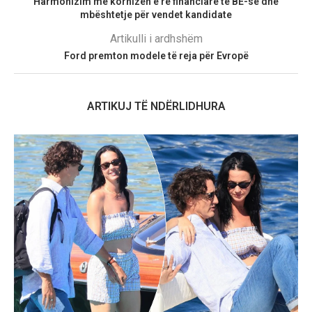
Harmonizim me kornizën e re financiare të BE-së dhe
mbështetje për vendet kandidate
Artikulli i ardhshëm
Ford premton modele të reja për Evropë
ARTIKUJ TË NDËRLIDHURA