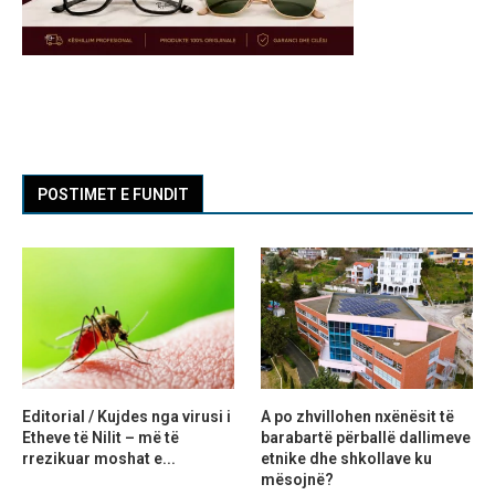
POSTIMET E FUNDIT
Editorial / Kujdes nga virusi i
A po zhvillohen nxënësit të
Etheve të Nilit – më të
barabartë përballë dallimeve
rrezikuar moshat e...
etnike dhe shkollave ku
mësojnë?