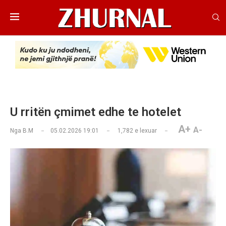
U rritën çmimet edhe te hotelet
A+
A-
Nga
B.M
05.02.2026 19:01
1,782
e lexuar