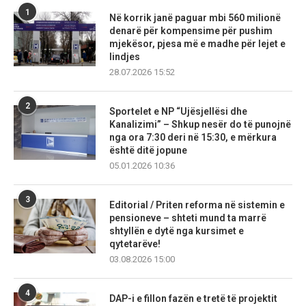
1
Në korrik janë paguar mbi 560 milionë
denarë për kompensime për pushim
mjekësor, pjesa më e madhe për lejet e
lindjes
28.07.2026 15:52
2
Sportelet e NP “Ujësjellësi dhe
Kanalizimi” – Shkup nesër do të punojnë
nga ora 7:30 deri në 15:30, e mërkura
është ditë jopune
05.01.2026 10:36
3
Editorial / Priten reforma në sistemin e
pensioneve – shteti mund ta marrë
shtyllën e dytë nga kursimet e
qytetarëve!
03.08.2026 15:00
4
DAP-i e fillon fazën e tretë të projektit