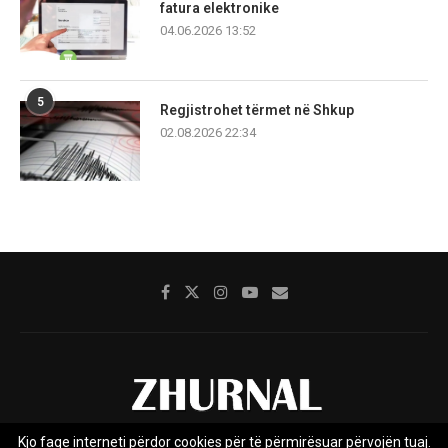
fatura elektronike
04.06.2026 13:52
5
Regjistrohet tërmet në Shkup
02.08.2026 22:34
Kjo faqe interneti përdor cookies për të përmirësuar përvojën tuaj.