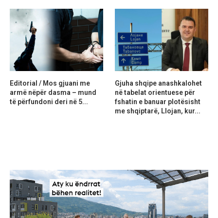
Editorial / Mos gjuani me
Gjuha shqipe anashkalohet
armë nëpër dasma – mund
në tabelat orientuese për
të përfundoni deri në 5...
fshatin e banuar plotësisht
me shqiptarë, Llojan, kur...