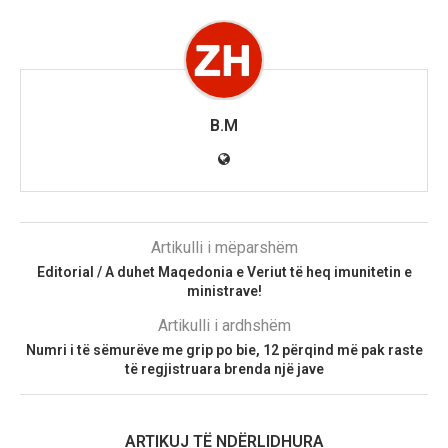
B.M
Artikulli i mëparshëm
Editorial / A duhet Maqedonia e Veriut të heq imunitetin e
ministrave!
Artikulli i ardhshëm
Numri i të sëmurëve me grip po bie, 12 përqind më pak raste
të regjistruara brenda një jave
ARTIKUJ TË NDËRLIDHURA