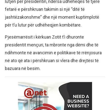
lutjen për presidentin, ndërsa udhëheqës të tjerë
fetarë e përshkruan takimin si një “ditë të
jashtëzakonshme” dhe një moment kuptimplotë
për t’u lutur për udhëheqjen kombëtare.
Pjesëmarrësit i kërkuan Zotit t’i dhuronte
presidentit mençuri, ta mbronte nga dëmi dhe të
ndihmonte në avancimin e politikave të rrënjosura
në ato që ata i përshkruan si vlera dhe drejtësi të
bazuara në besim.