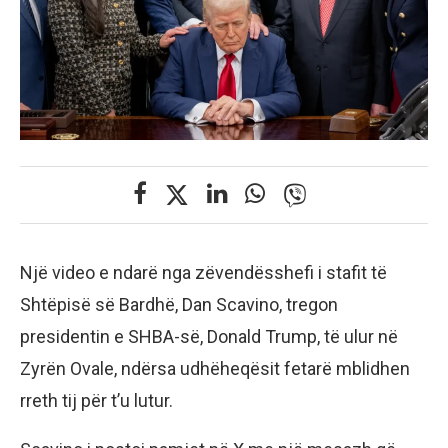
Një video e ndarë nga zëvendësshefi i stafit të
Shtëpisë së Bardhë, Dan Scavino, tregon
presidentin e SHBA-së, Donald Trump, të ulur në
Zyrën Ovale, ndërsa udhëheqësit fetarë mblidhen
rreth tij për t’u lutur.