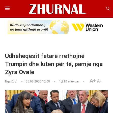
Udhëheqësit fetarë rrethojnë
Trumpin dhe luten për të, pamje nga
Zyra Ovale
A+
A-
Nga
D. V.
06.03.2026 12:08
1,810
e lexuar