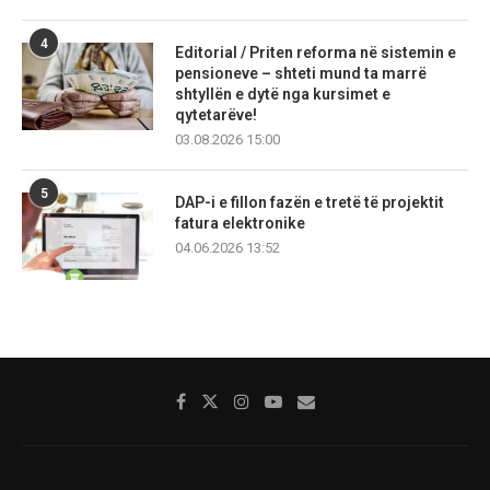
4
Editorial / Priten reforma në sistemin e
pensioneve – shteti mund ta marrë
shtyllën e dytë nga kursimet e
qytetarëve!
03.08.2026 15:00
5
DAP-i e fillon fazën e tretë të projektit
fatura elektronike
04.06.2026 13:52