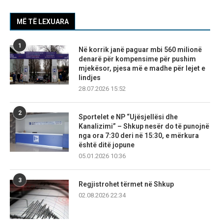
MË TË LEXUARA
1
Në korrik janë paguar mbi 560 milionë
denarë për kompensime për pushim
mjekësor, pjesa më e madhe për lejet e
lindjes
28.07.2026 15:52
2
Sportelet e NP “Ujësjellësi dhe
Kanalizimi” – Shkup nesër do të punojnë
nga ora 7:30 deri në 15:30, e mërkura
është ditë jopune
05.01.2026 10:36
3
Regjistrohet tërmet në Shkup
02.08.2026 22:34