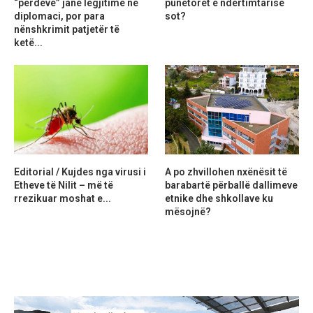
“perdeve” janë legjitime në
punëtorët e ndërtimtarisë
diplomaci, por para
sot?
nënshkrimit patjetër të
ketë...
Editorial / Kujdes nga virusi i
A po zhvillohen nxënësit të
Etheve të Nilit – më të
barabartë përballë dallimeve
rrezikuar moshat e...
etnike dhe shkollave ku
mësojnë?