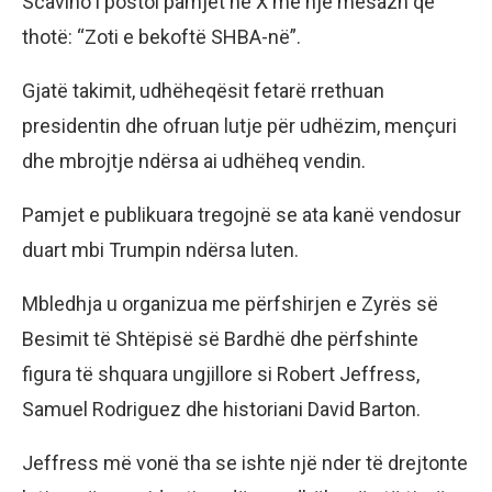
Scavino i postoi pamjet në X me një mesazh që
thotë: “Zoti e bekoftë SHBA-në”.
Gjatë takimit, udhëheqësit fetarë rrethuan
presidentin dhe ofruan lutje për udhëzim, mençuri
dhe mbrojtje ndërsa ai udhëheq vendin.
Pamjet e publikuara tregojnë se ata kanë vendosur
duart mbi Trumpin ndërsa luten.
Mbledhja u organizua me përfshirjen e Zyrës së
Besimit të Shtëpisë së Bardhë dhe përfshinte
figura të shquara ungjillore si Robert Jeffress,
Samuel Rodriguez dhe historiani David Barton.
Jeffress më vonë tha se ishte një nder të drejtonte