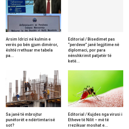
Arsim Idrizi në kulmin e
Editorial / Bisedimet pas
verës po bën gjum dimëror,
“perdeve” janë legjitime në
është rrethuar me tabela
diplomaci, por para
pa...
nënshkrimit patjetër të
ketë...
Sa janë të mbrojtur
Editorial / Kujdes nga virusi i
punëtorët e ndërtimtarisë
Etheve të Nilit – më të
sot?
rrezikuar moshat e...