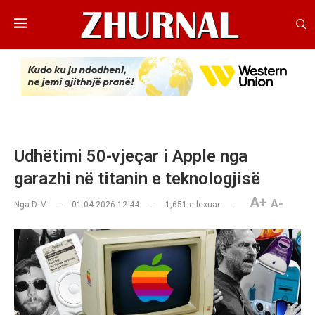
Udhëtimi 50-vjeçar i Apple nga
garazhi në titanin e teknologjisë
A+
A-
Nga
D. V.
01.04.2026 12:44
1,651
e lexuar