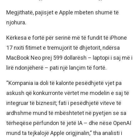
Megjithatë, pajisjet e Apple mbeten shumë të
njohura.
Kërkesa e fortë për serinë më të fundit të iPhone
17 nxiti fitimet e tremujorit të dhjetorit, ndërsa
MacBook Neo prej 599 dollarësh – laptopi i saj më i
lirë ndonjëherë – pati një lançim të fortë.
“Kompania ia doli të kalonte pesëdhjetë vjet pa
askush që konkurronte vërtet me modelin e saj të
integruar të biznesit; fati i pesëdhjetë viteve të
ardhshme mund të mbështetet në pyetjen se sa
tërheqëse përfundon të jetë IA – dhe nëse OpenAI
mund ta tejkalojë Apple origjinalin,” tha analisti i