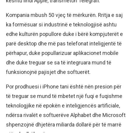
kështu lindi Apple, transmeton Telegrafi.
Kompania mbush 50 vjeç të mërkurën. Rritja e saj
ka formësuar si industrinë e teknologjisë ashtu
edhe kulturën popullore duke i bërë kompjuterët e
parë desktop dhe më pas telefonat inteligjentë të
përhapur, duke popullarizuar aplikacionet mobile
dhe duke treguar se sa të integruara mund të
funksionojnë pajisjet dhe softuerët.
Por prodhuesi i iPhone tani është nën presion për
të treguar se mund të mbetet një fuqi e fuqishme
teknologjike në epokën e inteligjencës artificiale,
ndërsa rivalët e softuerëve Alphabet dhe Microsoft
shpenzojnë dhjetëra miliarda dollarë për të marrë