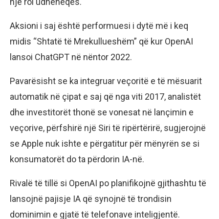
një rol udhëheqës.
Aksioni i saj është performuesi i dytë më i keq
midis “Shtatë të Mrekullueshëm” që kur OpenAI
lansoi ChatGPT në nëntor 2022.
Pavarësisht se ka integruar veçoritë e të mësuarit
automatik në çipat e saj që nga viti 2017, analistët
dhe investitorët thonë se vonesat në lançimin e
veçorive, përfshirë një Siri të ripërtërirë, sugjerojnë
se Apple nuk ishte e përgatitur për mënyrën se si
konsumatorët do ta përdorin IA-në.
Rivalë të tillë si OpenAI po planifikojnë gjithashtu të
lansojnë pajisje IA që synojnë të trondisin
dominimin e gjatë të telefonave inteligjentë.