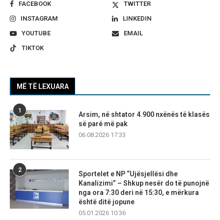
FACEBOOK
TWITTER
INSTAGRAM
LINKEDIN
YOUTUBE
EMAIL
TIKTOK
MË TË LEXUARA
1
Arsim, në shtator 4.900 nxënës të klasës
së parë më pak
06.08.2026 17:33
2
Sportelet e NP “Ujësjellësi dhe
Kanalizimi” – Shkup nesër do të punojnë
nga ora 7:30 deri në 15:30, e mërkura
është ditë jopune
05.01.2026 10:36