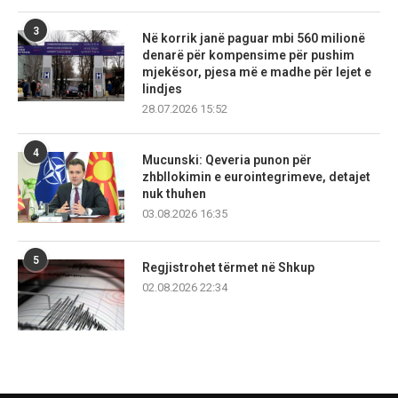
3
Në korrik janë paguar mbi 560 milionë
denarë për kompensime për pushim
mjekësor, pjesa më e madhe për lejet e
lindjes
28.07.2026 15:52
4
Mucunski: Qeveria punon për
zhbllokimin e eurointegrimeve, detajet
nuk thuhen
03.08.2026 16:35
5
Regjistrohet tërmet në Shkup
02.08.2026 22:34