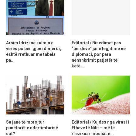
Arsim Idrizi në kulmin e
Editorial / Bisedimet pas
verës po bën gjum dimëror,
“perdeve” janë legjitime në
është rrethuar me tabela
diplomaci, por para
pa...
nënshkrimit patjetër të
ketë...
Sa janë të mbrojtur
Editorial / Kujdes nga virusi i
punëtorët e ndërtimtarisë
Etheve të Nilit – më të
sot?
rrezikuar moshat e...