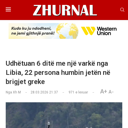
Udhëtuan 6 ditë me një varkë nga
Libia, 22 persona humbin jetën në
brigjet greke
A+
A-
Nga
Xh M
28.03.2026 21:37
971
e lexuar