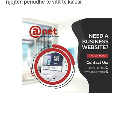
njëjtën periudhë të vitit të kaluar.