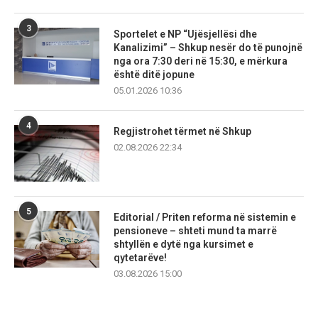
3
Sportelet e NP “Ujësjellësi dhe
Kanalizimi” – Shkup nesër do të punojnë
nga ora 7:30 deri në 15:30, e mërkura
është ditë jopune
05.01.2026 10:36
4
Regjistrohet tërmet në Shkup
02.08.2026 22:34
5
Editorial / Priten reforma në sistemin e
pensioneve – shteti mund ta marrë
shtyllën e dytë nga kursimet e
qytetarëve!
03.08.2026 15:00