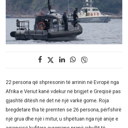
22 persona që shpresonin të arrinin në Evropë nga
Afrika e Veriut kanë vdekur në brigjet e Greqisë pas
gjashtë ditësh në det në një varkë gome. Roja
bregdetare tha të premten se 26 persona, përfshirë
një grua dhe një i mitur, u shpëtuan nga një anije e
agjencisë kufitare evropiane pranë ishullit të