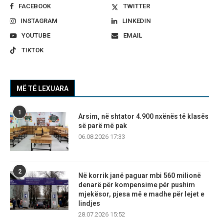
FACEBOOK
TWITTER
INSTAGRAM
LINKEDIN
YOUTUBE
EMAIL
TIKTOK
MË TË LEXUARA
1
Arsim, në shtator 4.900 nxënës të klasës
së parë më pak
06.08.2026 17:33
2
Në korrik janë paguar mbi 560 milionë
denarë për kompensime për pushim
mjekësor, pjesa më e madhe për lejet e
lindjes
28.07.2026 15:52