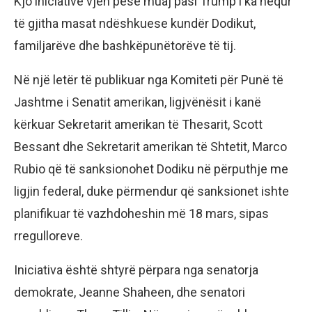
Kjo iniciativë vjen pesë muaj pasi Trump i ka hequr
të gjitha masat ndëshkuese kundër Dodikut,
familjarëve dhe bashkëpunëtorëve të tij.
Në një letër të publikuar nga Komiteti për Punë të
Jashtme i Senatit amerikan, ligjvënësit i kanë
kërkuar Sekretarit amerikan të Thesarit, Scott
Bessant dhe Sekretarit amerikan të Shtetit, Marco
Rubio që të sanksionohet Dodiku në përputhje me
ligjin federal, duke përmendur që sanksionet ishte
planifikuar të vazhdoheshin më 18 mars, sipas
rregulloreve.
Iniciativa është shtyrë përpara nga senatorja
demokrate, Jeanne Shaheen, dhe senatori