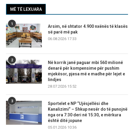
MË TË LEXUARA
1
Arsim, në shtator 4.900 nxënës të klasës
së parë më pak
06.08.2026 17:33
2
Në korrik janë paguar mbi 560 milionë
denarë për kompensime për pushim
mjekësor, pjesa më e madhe për lejet e
lindjes
28.07.2026 15:52
3
Sportelet e NP “Ujësjellësi dhe
Kanalizimi” – Shkup nesër do të punojnë
nga ora 7:30 deri në 15:30, e mërkura
është ditë jopune
05.01.2026 10:36