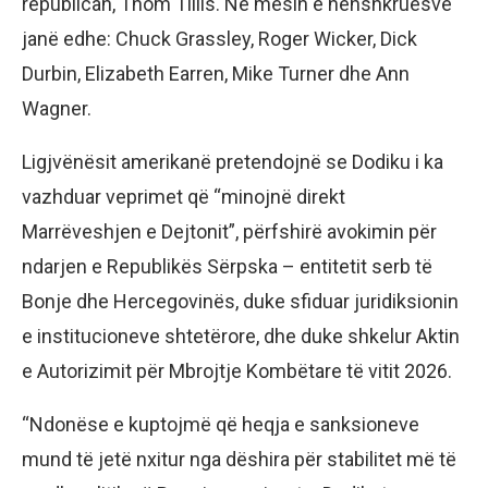
republican, Thom Tillis. Në mesin e nënshkruesve
janë edhe: Chuck Grassley, Roger Wicker, Dick
Durbin, Elizabeth Earren, Mike Turner dhe Ann
Wagner.
Ligjvënësit amerikanë pretendojnë se Dodiku i ka
vazhduar veprimet që “minojnë direkt
Marrëveshjen e Dejtonit”, përfshirë avokimin për
ndarjen e Republikës Sërpska – entitetit serb të
Bonje dhe Hercegovinës, duke sfiduar juridiksionin
e institucioneve shtetërore, dhe duke shkelur Aktin
e Autorizimit për Mbrojtje Kombëtare të vitit 2026.
“Ndonëse e kuptojmë që heqja e sanksioneve
mund të jetë nxitur nga dëshira për stabilitet më të