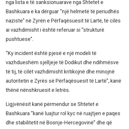
nga lista e të sanksionuarave nga Shtetet e
Bashkuara e ka dërguar “një helmetë të periudhës
naziste” në Zyrën e Përfaqësuesit të Lartë, të cilës
ai vazhdimisht i është referuar si “strukturë
pushtuese”.
“Ky incident është pjesë e një modeli të
vazhdueshëm sjelljeje të Dodikut dhe ndihmësve
të tij, të cilët vazhdimisht kritikojnë dhe minojnë
autoritetin e Zyrës së Përfaqësuesit të Lartë”, kanë
thënë nënshkruesit e letrës.
Ligjvënësit kanë përmendur se Shtetet e
Bashkuara “kanë luajtur rol kyc në ruajtjen e paqes
dhe stabilitetit në Bosnje-Hercegovinë” dhe që