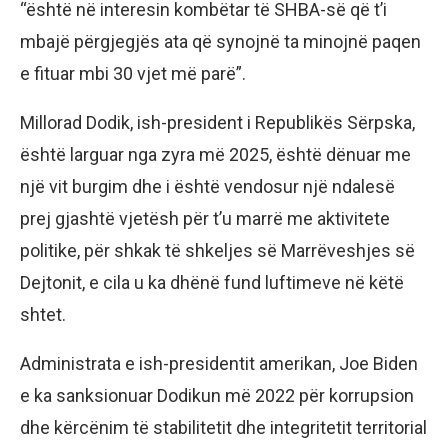
“është në interesin kombëtar të SHBA-së që t’i
mbajë përgjegjës ata që synojnë ta minojnë paqen
e fituar mbi 30 vjet më parë”.
Millorad Dodik, ish-president i Republikës Sërpska,
është larguar nga zyra më 2025, është dënuar me
një vit burgim dhe i është vendosur një ndalesë
prej gjashtë vjetësh për t’u marrë me aktivitete
politike, për shkak të shkeljes së Marrëveshjes së
Dejtonit, e cila u ka dhënë fund luftimeve në këtë
shtet.
Administrata e ish-presidentit amerikan, Joe Biden
e ka sanksionuar Dodikun më 2022 për korrupsion
dhe kërcënim të stabilitetit dhe integritetit territorial