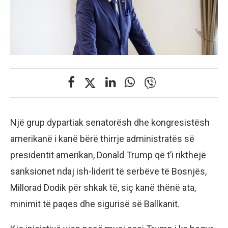
Një grup dypartiak senatorësh dhe kongresistësh
amerikanë i kanë bërë thirrje administratës së
presidentit amerikan, Donald Trump që t’i rikthejë
sanksionet ndaj ish-liderit të serbëve të Bosnjës,
Millorad Dodik për shkak të, siç kanë thënë ata,
minimit të paqes dhe sigurisë së Ballkanit.