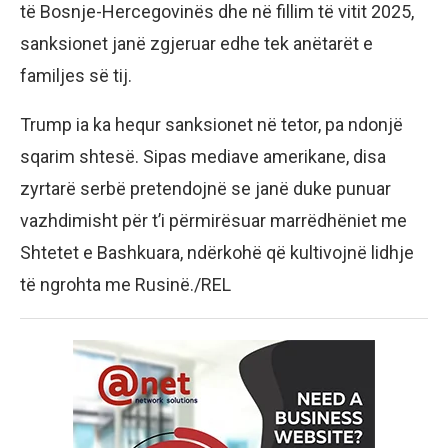
të Bosnje-Hercegovinës dhe në fillim të vitit 2025,
sanksionet janë zgjeruar edhe tek anëtarët e
familjes së tij.
Trump ia ka hequr sanksionet në tetor, pa ndonjë
sqarim shtesë. Sipas mediave amerikane, disa
zyrtarë serbë pretendojnë se janë duke punuar
vazhdimisht për t’i përmirësuar marrëdhëniet me
Shtetet e Bashkuara, ndërkohë që kultivojnë lidhje
të ngrohta me Rusinë./REL