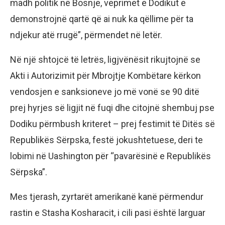
madh politik në Bosnje, veprimet e Dodikut e
demonstrojnë qartë që ai nuk ka qëllime për ta
ndjekur atë rrugë”, përmendet në letër.
Në një shtojcë të letrës, ligjvënësit rikujtojnë se
Akti i Autorizimit për Mbrojtje Kombëtare kërkon
vendosjen e sanksioneve jo më vonë se 90 ditë
prej hyrjes së ligjit në fuqi dhe citojnë shembuj pse
Dodiku përmbush kriteret – prej festimit të Ditës së
Republikës Sërpska, festë jokushtetuese, deri te
lobimi në Uashington për “pavarësinë e Republikës
Sërpska”.
Mes tjerash, zyrtarët amerikanë kanë përmendur
rastin e Stasha Kosharacit, i cili pasi është larguar