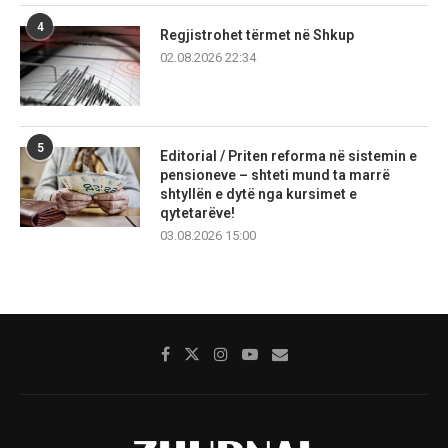
4
Regjistrohet tërmet në Shkup
02.08.2026 22:34
5
Editorial / Priten reforma në sistemin e
pensioneve – shteti mund ta marrë
shtyllën e dytë nga kursimet e
qytetarëve!
03.08.2026 15:00