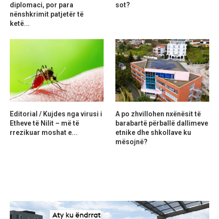
diplomaci, por para
sot?
nënshkrimit patjetër të
ketë...
Editorial / Kujdes nga virusi i
A po zhvillohen nxënësit të
Etheve të Nilit – më të
barabartë përballë dallimeve
rrezikuar moshat e...
etnike dhe shkollave ku
mësojnë?