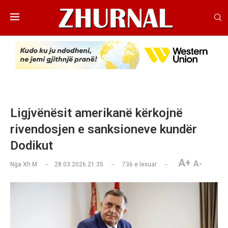
Ligjvënësit amerikanë kërkojnë
rivendosjen e sanksioneve kundër
Dodikut
A+
A-
Nga
Xh M
28.03.2026 21:35
736
e lexuar