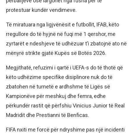
përballjeve ose largohet nga fusha për të
protestuar kundër vendimeve.
Të miratuara nga ligjvënësit e futbollit, IFAB, këto
rregullore do të hyjnë në fuqi më 1 qershor, me
zyrtarët e ndeshjeve të udhëzuar t’i zbatojnë ato në
mënyrë strikte gjatë Kupës së Botës 2026.
Megjithatë, refuzimi i qartë i UEFA-s do të thotë që
këto udhëzime specifike disiplinore nuk do të
zbatohen në turnetë e ardhshme të Ligës së
Kampionëve për meshkuj dhe femra, edhe
përkundër rastit që përfshiu Vinicius Junior të Real
Madridit dhe Prestianni të Benficas.
FIFA nxiti me forcë për ndryshime pas një incidenti