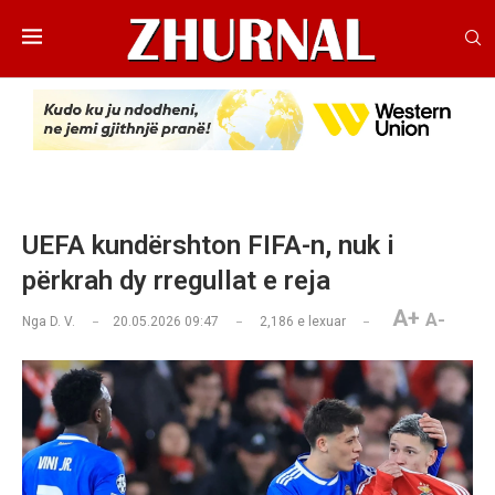
UEFA kundërshton FIFA-n, nuk i
përkrah dy rregullat e reja
A+
A-
Nga
D. V.
20.05.2026 09:47
2,186
e lexuar