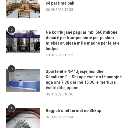
së parë më pak
06.08.2026 17:33
2
Në korrik janë paguar mbi 560 milionë
denarë për kompensime për pushim
mjekësor, pjesa më e madhe për lejet e
lindjes
28.07.2026 15:52
3
Sportelet e NP “Ujësjellësi dhe
Kanalizimi” – Shkup nesër do të punojnë
nga ora 7:30 deri në 15:30, e mërkura
është ditë jopune
05.01.2026 10:36
4
Regjistrohet tërmet në Shkup
02.08.2026 22:34