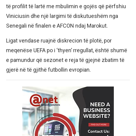
të profilit të lartë me mbulimin e gojës që përfshiu
Viniciusin dhe një largimi të diskutueshëm nga
Senegali në finalen e AFCON ndaj Marokut.
Ligat vendase ruajnë diskrecion të plotë, por
meqenëse UEFA po i ‘thyen’ rregullat, është shumë
e pamundur që sezonet e reja të gjejnë zbatim të
gjerë në të gjithë futbollin evropian.