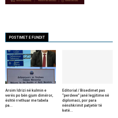
POSTIMET E FUNDIT
Arsim Idrizi në kulmin e
Editorial / Bisedimet pas
verës po bën gjum dimëror,
“perdeve” janë legjitime në
është rrethuar me tabela
diplomaci, por para
pa...
nënshkrimit patjetër të
ketë...