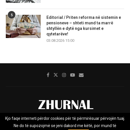
5
Editorial / Priten reforma në sistemin e
pensioneve – shteti mund ta marrë
shtyllën e dytë nga kursimet e
qytetarëve!
03.08.2026 15:00
Kjo faqe interneti përdor cookies për të përmirësuar përvojën tuaj.
Rreth nesh
Impresumi
Marketing
Kontakt
Ne do të supozojmë se jeni dakord me këtë, por mund të
Privacy Policy