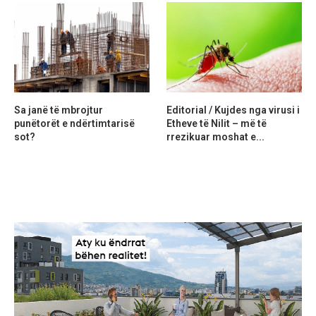
Sa janë të mbrojtur
Editorial / Kujdes nga virusi i
punëtorët e ndërtimtarisë
Etheve të Nilit – më të
sot?
rrezikuar moshat e...