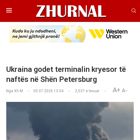
Ukraina godet terminalin kryesor të
naftës në Shën Petersburg
A+
A-
Nga
Xh M
05.07.2026 13:54
2,537
e lexuar