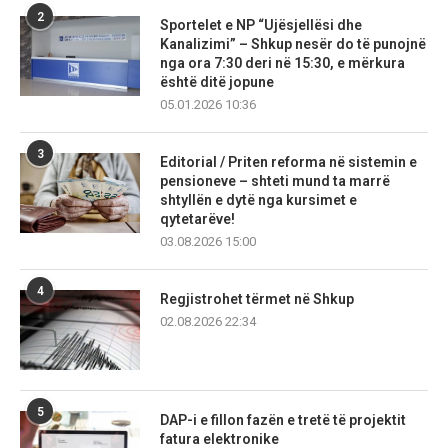
2
Sportelet e NP “Ujësjellësi dhe
Kanalizimi” – Shkup nesër do të punojnë
nga ora 7:30 deri në 15:30, e mërkura
është ditë jopune
05.01.2026 10:36
3
Editorial / Priten reforma në sistemin e
pensioneve – shteti mund ta marrë
shtyllën e dytë nga kursimet e
qytetarëve!
03.08.2026 15:00
4
Regjistrohet tërmet në Shkup
02.08.2026 22:34
5
DAP-i e fillon fazën e tretë të projektit
fatura elektronike