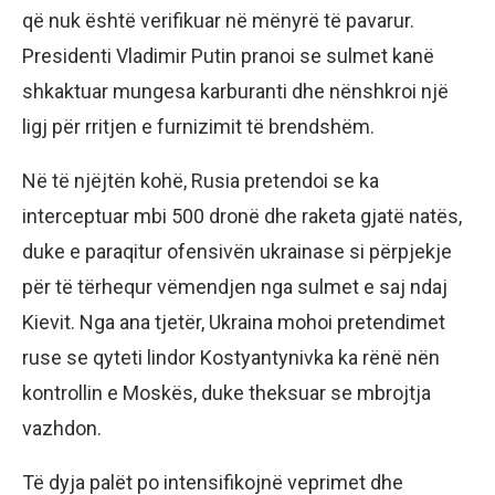
që nuk është verifikuar në mënyrë të pavarur.
Presidenti Vladimir Putin pranoi se sulmet kanë
shkaktuar mungesa karburanti dhe nënshkroi një
ligj për rritjen e furnizimit të brendshëm.
Në të njëjtën kohë, Rusia pretendoi se ka
interceptuar mbi 500 dronë dhe raketa gjatë natës,
duke e paraqitur ofensivën ukrainase si përpjekje
për të tërhequr vëmendjen nga sulmet e saj ndaj
Kievit. Nga ana tjetër, Ukraina mohoi pretendimet
ruse se qyteti lindor Kostyantynivka ka rënë nën
kontrollin e Moskës, duke theksuar se mbrojtja
vazhdon.
Të dyja palët po intensifikojnë veprimet dhe