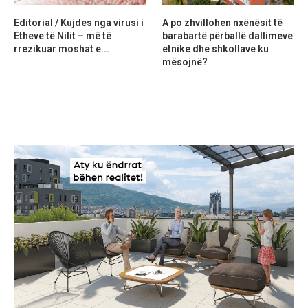
Editorial / Kujdes nga virusi i
A po zhvillohen nxënësit të
Etheve të Nilit – më të
barabartë përballë dallimeve
rrezikuar moshat e...
etnike dhe shkollave ku
mësojnë?