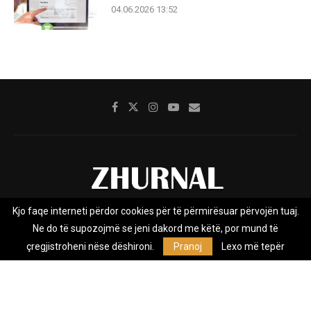
04.06.2026 13:52
Kjo faqe interneti përdor cookies për të përmirësuar përvojën tuaj.
Rreth nesh
Impresumi
Marketing
Kontakt
Ne do të supozojmë se jeni dakord me këtë, por mund të
Privacy Policy
çregjistroheni nëse dëshironi.
Pranoj
Lexo më tepër
Zhurnal.mk është Agjenci e Lajmeve e pavarur, e themeluar në vitin
2009, që e mbulon Maqedoninë, Kosovën, Shqipërinë edhe lajmet
nga bota.