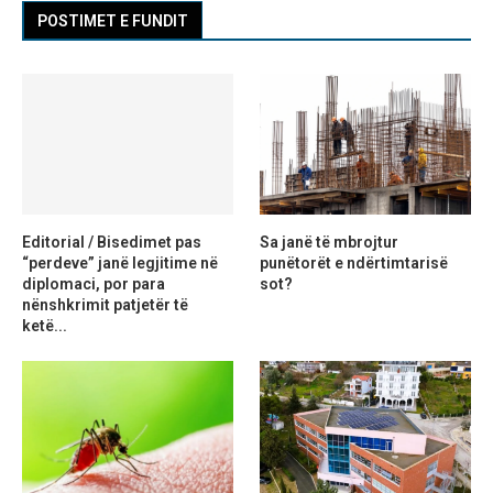
POSTIMET E FUNDIT
Editorial / Bisedimet pas
Sa janë të mbrojtur
“perdeve” janë legjitime në
punëtorët e ndërtimtarisë
diplomaci, por para
sot?
nënshkrimit patjetër të
ketë...