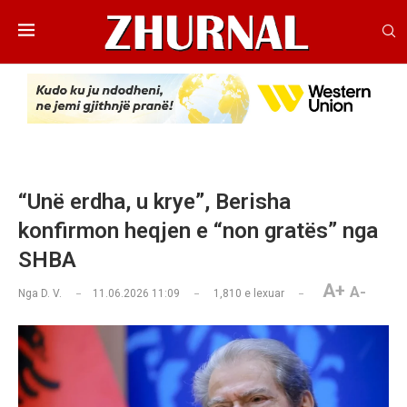
“Unë erdha, u krye”, Berisha
konfirmon heqjen e “non gratës” nga
SHBA
A+
A-
Nga
D. V.
11.06.2026 11:09
1,810
e lexuar