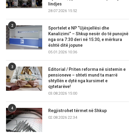
lindjes
28.07.2026 15:52
2
Sportelet e NP “Ujësjellësi dhe
Kanalizimi” – Shkup nesër do të punojnë
nga ora 7:30 deri në 15:30, e mërkura
është ditë jopune
05.01.2026 10:36
3
Editorial / Priten reforma në sistemin e
pensioneve – shteti mund ta marrë
shtyllën e dytë nga kursimet e
qytetarëve!
03.08.2026 15:00
4
Regjistrohet tërmet në Shkup
02.08.2026 22:34