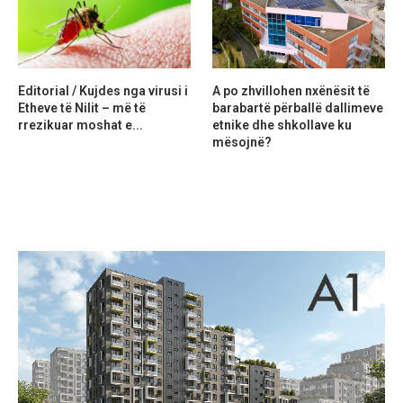
Editorial / Kujdes nga virusi i
A po zhvillohen nxënësit të
Etheve të Nilit – më të
barabartë përballë dallimeve
rrezikuar moshat e...
etnike dhe shkollave ku
mësojnë?