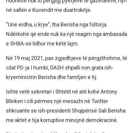
ndonëse nuk iu përgjigj pyetjeve të gazetarëve, hyri
në sallën e Kuvendit me duartrokitje.
“Unë erdha, u krye”, tha Berisha nga foltorja.
Ndërkohë që ende nuk ka një reagim nga ambasada
e SHBA-së lidhur me këtë lajm.
Në 19 maj 2021, pas zgjedhjeve të përgjithshme, të
cilat PD-ja I humbi, DASH shpalli non grata ish-
kryeministrin Berisha dhe familjen e tij.
Ishte vetë sekretari i Shtetit në atë kohë Antony
Blinken i cili përmes një mesazhi në Twitter
shkruante se ish-presidenti Shqipërisë Sali Berisha
me aktet e tija korruptive minojnë demokracinë.