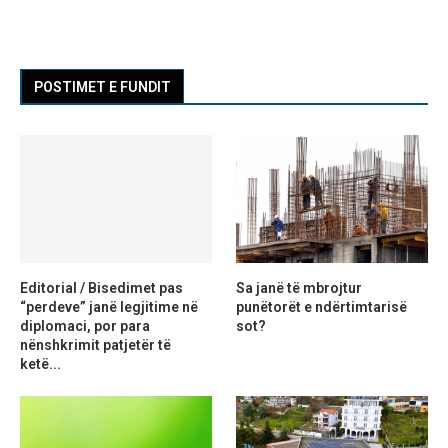
POSTIMET E FUNDIT
Editorial / Bisedimet pas
Sa janë të mbrojtur
“perdeve” janë legjitime në
punëtorët e ndërtimtarisë
diplomaci, por para
sot?
nënshkrimit patjetër të
ketë...