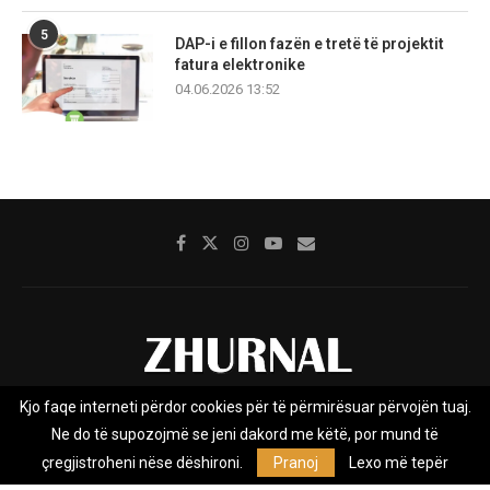
5
DAP-i e fillon fazën e tretë të projektit
fatura elektronike
04.06.2026 13:52
Kjo faqe interneti përdor cookies për të përmirësuar përvojën tuaj.
Rreth nesh
Impresumi
Marketing
Kontakt
Ne do të supozojmë se jeni dakord me këtë, por mund të
Privacy Policy
çregjistroheni nëse dëshironi.
Pranoj
Lexo më tepër
Zhurnal.mk është Agjenci e Lajmeve e pavarur, e themeluar në vitin