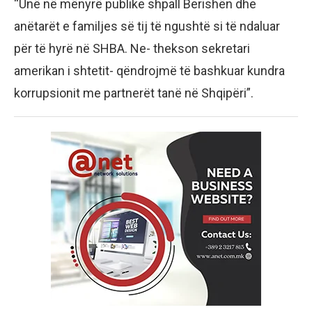
“Unë në mënyrë publike shpall Berishën dhe
anëtarët e familjes së tij të ngushtë si të ndaluar
për të hyrë në SHBA. Ne- thekson sekretari
amerikan i shtetit- qëndrojmë të bashkuar kundra
korrupsionit me partnerët tanë në Shqipëri”.