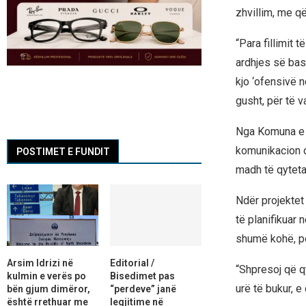
zhvillim, me q
“Para fillimit 
ardhjes së bas
kjo ‘ofensivë n
gusht, për të 
Nga Komuna e G
komunikacion d
POSTIMET E FUNDIT
madh të qyteta
Ndër projektet
të planifikuar n
shumë kohë, po
Arsim Idrizi në
Editorial /
“Shpresoj që q
kulmin e verës po
Bisedimet pas
urë të bukur, e
bën gjum dimëror,
“perdeve” janë
është rrethuar me
legjitime në