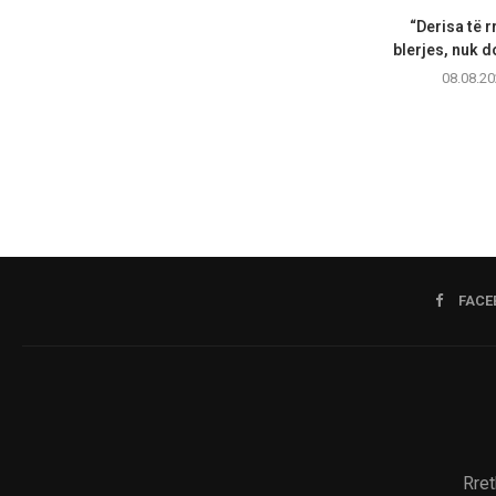
“Derisa të r
blerjes, nuk d
08.08.20
FACE
Rret