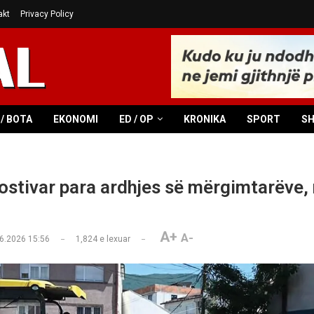
akt
Privacy Policy
/ BOTA
EKONOMI
ED / OP
KRONIKA
SPORT
S
ostivar para ardhjes së mërgimtarëve, 
A+
A-
6.2026 15:56
1,824
e lexuar