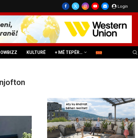
Login
HOWBIZZ
KULTURË
+ MË TEPËR…
njofton