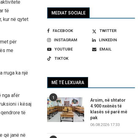
aktivitete
ar të
MEDIAT SOCIALE
 kur në qytet
FACEBOOK
TWITTER
INSTAGRAM
LINKEDIN
imet për
YOUTUBE
EMAIL
llës me
TIKTOK
 rruga ka një
MË TË LEXUARA
ë nga afër
1
Arsim, në shtator
uksioni i kësaj
4.900 nxënës të
klasës së parë më
 qendrore të
pak
06.08.2026 17:33
e që janë në