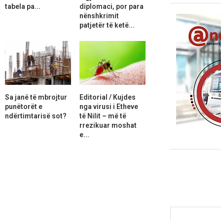
tabela pa...
diplomaci, por para
nënshkrimit
patjetër të ketë...
Sa janë të mbrojtur
Editorial / Kujdes
punëtorët e
nga virusi i Etheve
ndërtimtarisë sot?
të Nilit – më të
rrezikuar moshat
e...