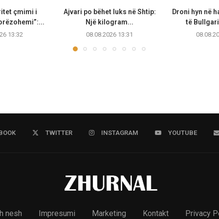
ritet çmimi i
Ajvari po bëhet luks në Shtip:
Droni hyn në h
orëzohemi”:...
Një kilogram...
të Bullgari
26 13:32
08.08.2026 13:31
08.08.2
BOOK
TWITTER
INSTAGRAM
YOUTUBE
h nesh
Impresumi
Marketing
Kontakt
Privacy P