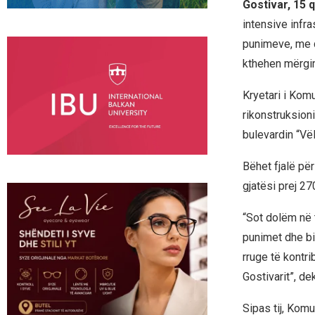
Gostivar, 15 
intensive infra
punimeve, me q
kthehen mërgim
Kryetari i Kom
rikonstruksion
bulevardin “Vël
Bëhet fjalë pë
gjatësi prej 27
“Sot dolëm në 
punimet dhe bi
rruge të kontr
Gostivarit”, de
Sipas tij, Kom