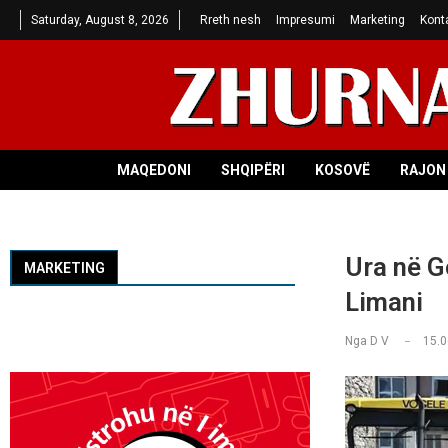
Saturday, August 8, 2026
Rreth nesh
Impresumi
Marketing
Kont
MAQEDONI
SHQIPËRI
KOSOVË
RAJON 
Ura në G
MARKETING
Limani
Nga
D V
15.0