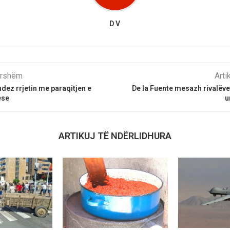
D V
parshëm
Arti
ndez rrjetin me paraqitjen e
De la Fuente mesazh rivalëve
ese
u
ARTIKUJ TË NDËRLIDHURA