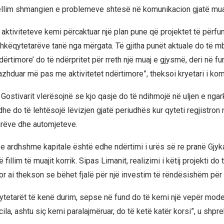
ëllim shmangien e problemeve shtesë në komunikacion gjatë mua
të aktiviteteve kemi përcaktuar një plan pune që projektet të përfu
hkëqytetarëve tanë nga mërgata. Të gjitha punët aktuale do të mb
dërtimore’ do të ndërpritet për rreth një muaj e gjysmë, deri në fu
vazhduar më pas me aktivitetet ndërtimore”, theksoi kryetari i ko
ostivarit vlerësojnë se kjo qasje do të ndihmojë në uljen e nga
he do të lehtësojë lëvizjen gjatë periudhës kur qyteti regjistron
rëve dhe automjeteve.
 e ardhshme kapitale është edhe ndërtimi i urës së re pranë Gjyka
ë fillim të muajit korrik. Sipas Limanit, realizimi i këtij projekti d
r ai thekson se bëhet fjalë për një investim të rëndësishëm për 
ytetarët të kenë durim, sepse në fund do të kemi një vepër mode
 cila, ashtu siç kemi paralajmëruar, do të ketë katër korsi”, u shpr