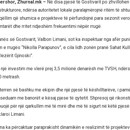
qershor, Zhurnal.mk –
Në disa pjesë të Gostivarit po zhvillohen 
strukturore, ndërsa autoritetet lokale paralajmërojnë ritëm të shtu
ëllim që shumica e projekteve të përfundojnë para sezonit veror,
tarët dhe rritet ndjeshëm frekuentimi nëpër rrugë.
unës së Gostivarit, Valbon Limani, sot ka inspektuar nga afër pun
in e rrugës “Nikolla Parapunov”, e cila lidh zonën pranë Sahat Ku
lezërit Gjinoski”.
r një investim me vlerë prej 3,5 milionë denarësh me TVSH, ndërsa
0 metrash.
terren së bashku me ekipin dhe një pjesë të këshilltarëve, i pam
seduam me banorët e kësaj pjese të qytetit. Shpresoj që rikonstr
ibuojë për një qarkullim më të mirë dhe më të sigurt në këtë pjesë
klaroi Limani.
una ka përcaktuar paraprakisht dinamikën e realizimit të projektev