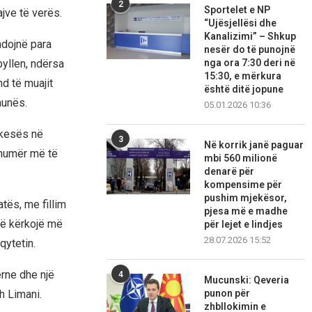
2
Sportelet e NP
jve të verës.
“Ujësjellësi dhe
Kanalizimi” – Shkup
ndojnë para
nesër do të punojnë
yllen, ndërsa
nga ora 7:30 deri në
15:30, e mërkura
nd të muajit
është ditë jopune
munës.
05.01.2026 10:36
rkesës në
3
Në korrik janë paguar
 numër më të
mbi 560 milionë
denarë për
kompensime për
pushim mjekësor,
tës, me fillim
pjesa më e madhe
o të kërkojë më
për lejet e lindjes
28.07.2026 15:52
qytetin.
rne dhe një
4
Mucunski: Qeveria
eh Limani.
punon për
zhbllokimin e