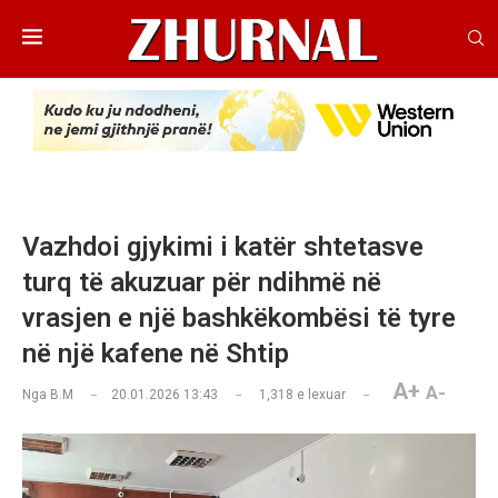
Vazhdoi gjykimi i katër shtetasve
turq të akuzuar për ndihmë në
vrasjen e një bashkëkombësi të tyre
në një kafene në Shtip
A+
A-
Nga
B.M
20.01.2026 13:43
1,318
e lexuar