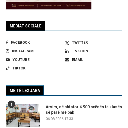
MEDIAT SOCIALE
FACEBOOK
TWITTER
INSTAGRAM
LINKEDIN
YOUTUBE
EMAIL
TIKTOK
MË TË LEXUARA
1
Arsim, në shtator 4.900 nxënës të klasës
së parë më pak
06.08.2026 17:33