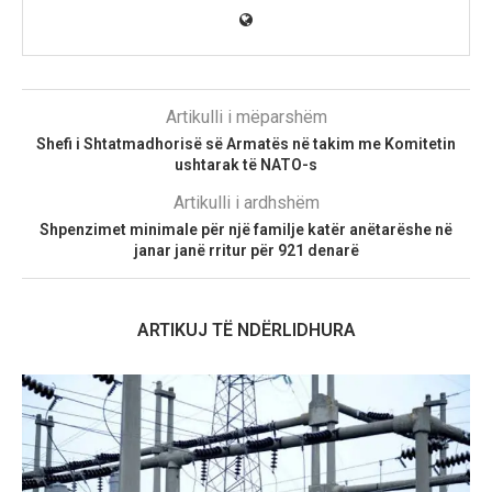
Artikulli i mëparshëm
Shefi i Shtatmadhorisë së Armatës në takim me Komitetin
ushtarak të NATO-s
Artikulli i ardhshëm
Shpenzimet minimale për një familje katër anëtarëshe në
janar janë rritur për 921 denarë
ARTIKUJ TË NDËRLIDHURA