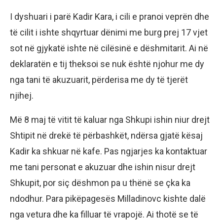
I dyshuari i parë Kadir Kara, i cili e pranoi veprën dhe
të cilit i ishte shqyrtuar dënimi me burg prej 17 vjet
sot në gjykatë ishte në cilësinë e dëshmitarit. Ai në
deklaratën e tij theksoi se nuk është njohur me dy
nga tani të akuzuarit, përderisa me dy të tjerët
njihej.
Më 8 maj të vitit të kaluar nga Shkupi ishin niur drejt
Shtipit në drekë të përbashkët, ndërsa gjatë kësaj
Kadir ka shkuar në kafe. Pas ngjarjes ka kontaktuar
me tani personat e akuzuar dhe ishin nisur drejt
Shkupit, por siç dëshmon pa u thënë se çka ka
ndodhur. Para pikëpagesës Milladinovc kishte dalë
nga vetura dhe ka filluar të vrapojë. Ai thotë se të