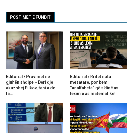
POSTIMET E FUNDIT
Editorial / Provimet në
Editorial / Rritet nota
gjuhën shqipe – Deri dje
mesatare, por kemi
akuzohej Filkov, tani a do
“analfabetë” që s’dinë as
ta...
lexim e as matematikë!