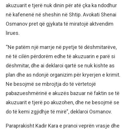
akuzuarit e tjerë nuk dinin për atë çka ka ndodhur
në kafenenë në sheshin në Shtip. Avokati Shenai
Osmanov pret që gjykata të miratojë aktvendim
lirues.
“Ne patëm një marrje në pyetje të dëshmitarëve,
në të cilën përdorëm edhe të akuzuarin e parë si
dëshmitar, dhe ai deklaroi qartë se nuk kishte as
plan dhe as ndonjë organizim për kryerjen e krimit.
Ne besojmë se mbrojtja do të vërtetojë
pabazueshmërinë e akuzës bazuar në faktin se të
akuzuarit e tjerë po akuzohen, dhe ne besojmë se
do të kemi zgjidhje të mirë”, deklaroi Osmanov.
Paraprakisht Kadir Kara e pranoi veprën vrasje dhe