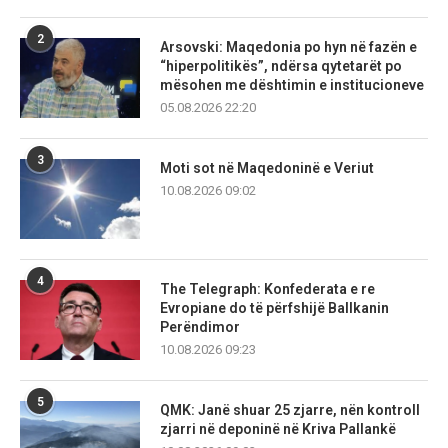
2
Arsovski: Maqedonia po hyn në fazën e
“hiperpolitikës”, ndërsa qytetarët po
mësohen me dështimin e institucioneve
05.08.2026 22:20
3
Moti sot në Maqedoninë e Veriut
10.08.2026 09:02
4
The Telegraph: Konfederata e re
Evropiane do të përfshijë Ballkanin
Perëndimor
10.08.2026 09:23
5
QMK: Janë shuar 25 zjarre, nën kontroll
zjarri në deponinë në Kriva Pallankë