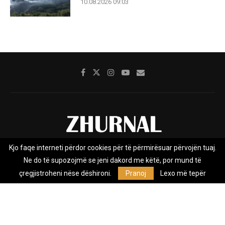
10.08.2026 09:03
Kjo faqe interneti përdor cookies për të përmirësuar përvojën tuaj.
Rreth nesh
Impresumi
Marketing
Kontakt
Ne do të supozojmë se jeni dakord me këtë, por mund të
Privacy Policy
çregjistroheni nëse dëshironi.
Pranoj
Lexo më tepër
Zhurnal.mk është Agjenci e Lajmeve e pavarur, e themeluar në vitin
2009, që e mbulon Maqedoninë, Kosovën, Shqipërinë edhe lajmet
nga bota.
@2026 - All Right Reserved. Designed and Developed by