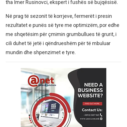
tha Imer Rusinovci, ekspert i fushës së bujqësisë.
Në prag të sezonit të korrjeve, fermerët i presin
rezultatet e punës së tyre me optimizëm, por edhe
me shqetësim për çmimin grumbullues të grurit, i
cili duhet të jetë i qëndrueshëm për të mbuluar
mundin dhe shpenzimet e tyre.