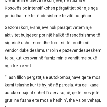
Me afrimin e ditëve të korrjeve, në fushat e
Kosovës po intensifikohen përgatitjet për një nga
periudhat më të rëndësishme të vitit bujqësor.
Sezoni i korrje-shirjeve nuk paraqet vetëm një
aktivitet bujqësor, por një hallkë të rëndësishme të
sigurisë ushqimore dhe forcimit të prodhimit
vendor, duke dëshmuar rolin e pazëvendësueshëm
të bujkut kosovar në furnizimin e vendit me bukë
nga toka e vet.
“Tash fillon përgatitja e autokombajnave që të mos
kemi telashe kur të hyjnë në parcela. Ata që i kanë
autokombajnat duhet t’i servisojnë, që të mos jetë
gruri në fusha e të mos e hedhin”, tha Valon Vehapi,