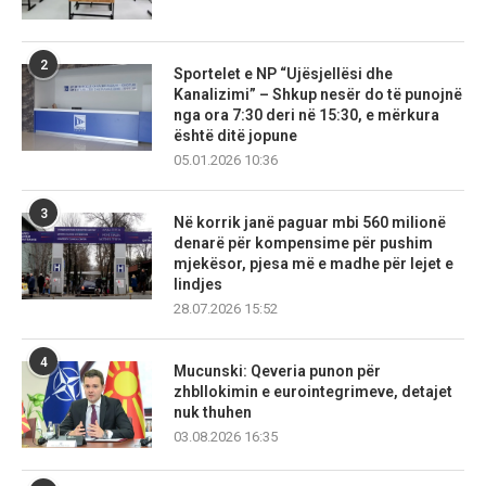
2
Sportelet e NP “Ujësjellësi dhe
Kanalizimi” – Shkup nesër do të punojnë
nga ora 7:30 deri në 15:30, e mërkura
është ditë jopune
05.01.2026 10:36
3
Në korrik janë paguar mbi 560 milionë
denarë për kompensime për pushim
mjekësor, pjesa më e madhe për lejet e
lindjes
28.07.2026 15:52
4
Mucunski: Qeveria punon për
zhbllokimin e eurointegrimeve, detajet
nuk thuhen
03.08.2026 16:35