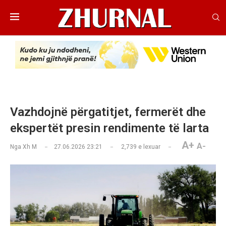
Vazhdojnë përgatitjet, fermerët dhe
ekspertët presin rendimente të larta
A+
A-
Nga
Xh M
27.06.2026 23:21
2,739
e lexuar