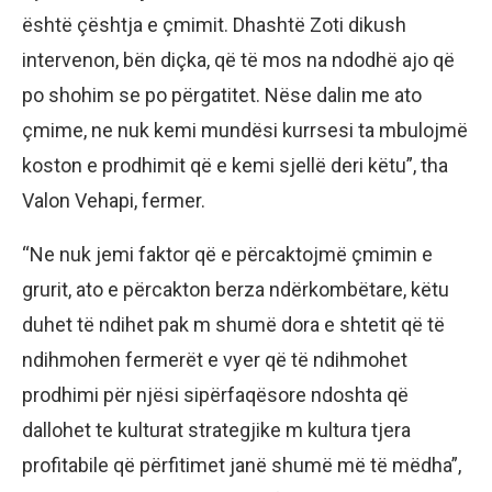
është çështja e çmimit. Dhashtë Zoti dikush
intervenon, bën diçka, që të mos na ndodhë ajo që
po shohim se po përgatitet. Nëse dalin me ato
çmime, ne nuk kemi mundësi kurrsesi ta mbulojmë
koston e prodhimit që e kemi sjellë deri këtu”, tha
Valon Vehapi, fermer.
“Ne nuk jemi faktor që e përcaktojmë çmimin e
grurit, ato e përcakton berza ndërkombëtare, këtu
duhet të ndihet pak m shumë dora e shtetit që të
ndihmohen fermerët e vyer që të ndihmohet
prodhimi për njësi sipërfaqësore ndoshta që
dallohet te kulturat strategjike m kultura tjera
profitabile që përfitimet janë shumë më të mëdha”,