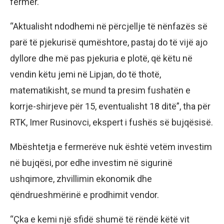
fermer.
“Aktualisht ndodhemi në përcjellje të nënfazës së
parë të pjekurisë qumështore, pastaj do të vijë ajo
dyllore dhe më pas pjekuria e plotë, që këtu në
vendin këtu jemi në Lipjan, do të thotë,
matematikisht, se mund ta presim fushatën e
korrje-shirjeve për 15, eventualisht 18 ditë”, tha për
RTK, Imer Rusinovci, ekspert i fushës së bujqësisë.
Mbështetja e fermerëve nuk është vetëm investim
në bujqësi, por edhe investim në sigurinë
ushqimore, zhvillimin ekonomik dhe
qëndrueshmërinë e prodhimit vendor.
“Çka e kemi një sfidë shumë të rëndë këtë vit