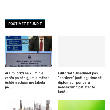
POSTIMET E FUNDIT
Arsim Idrizi në kulmin e
Editorial / Bisedimet pas
verës po bën gjum dimëror,
“perdeve” janë legjitime në
është rrethuar me tabela
diplomaci, por para
pa...
nënshkrimit patjetër të
ketë...