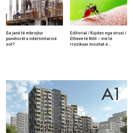
Sa janë të mbrojtur
Editorial / Kujdes nga virusi i
punëtorët e ndërtimtarisë
Etheve të Nilit – më të
sot?
rrezikuar moshat e...