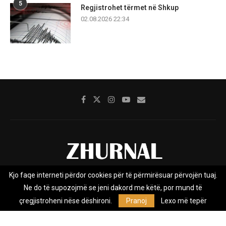
5
Regjistrohet tërmet në Shkup
02.08.2026 22:34
Kjo faqe interneti përdor cookies për të përmirësuar përvojën tuaj.
Rreth nesh
Impresumi
Marketing
Kontakt
Ne do të supozojmë se jeni dakord me këtë, por mund të
Privacy Policy
çregjistroheni nëse dëshironi.
Pranoj
Lexo më tepër
Zhurnal.mk është Agjenci e Lajmeve e pavarur, e themeluar në vitin
2009, që e mbulon Maqedoninë, Kosovën, Shqipërinë edhe lajmet