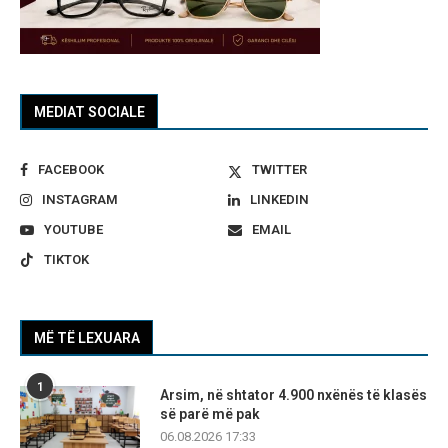
MEDIAT SOCIALE
FACEBOOK
TWITTER
INSTAGRAM
LINKEDIN
YOUTUBE
EMAIL
TIKTOK
MË TË LEXUARA
1
Arsim, në shtator 4.900 nxënës të klasës
së parë më pak
06.08.2026 17:33