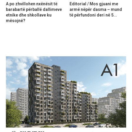
A po zhvillohen nxënësit të
Editorial / Mos gjuani me
barabartë përballë dallimeve
armë nëpër dasma – mund
etnike dhe shkollave ku
të përfundoni deri në 5...
mësojnë?