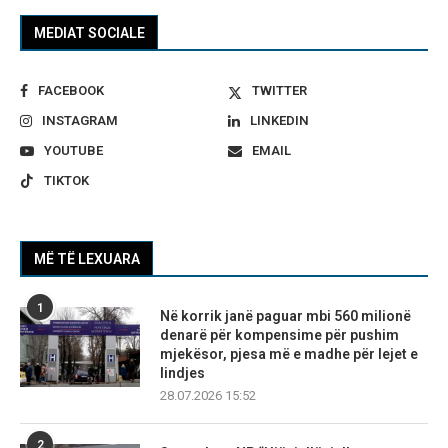
MEDIAT SOCIALE
FACEBOOK
TWITTER
INSTAGRAM
LINKEDIN
YOUTUBE
EMAIL
TIKTOK
MË TË LEXUARA
1
Në korrik janë paguar mbi 560 milionë
denarë për kompensime për pushim
mjekësor, pjesa më e madhe për lejet e
lindjes
28.07.2026 15:52
2