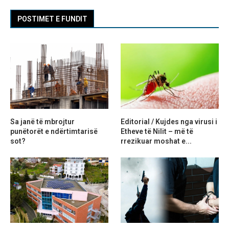
POSTIMET E FUNDIT
Sa janë të mbrojtur
Editorial / Kujdes nga virusi i
punëtorët e ndërtimtarisë
Etheve të Nilit – më të
sot?
rrezikuar moshat e...