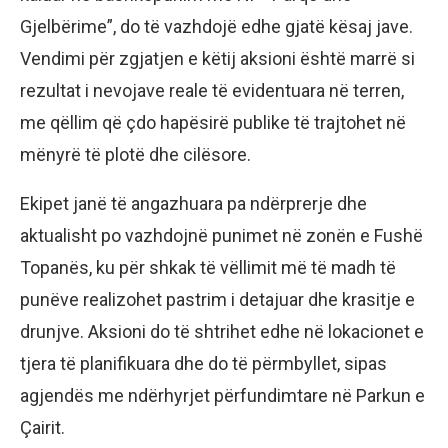
Gjelbërime”, do të vazhdojë edhe gjatë kësaj jave.
Vendimi për zgjatjen e këtij aksioni është marrë si
rezultat i nevojave reale të evidentuara në terren,
me qëllim që çdo hapësirë publike të trajtohet në
mënyrë të plotë dhe cilësore.
Ekipet janë të angazhuara pa ndërprerje dhe
aktualisht po vazhdojnë punimet në zonën e Fushë
Topanës, ku për shkak të vëllimit më të madh të
punëve realizohet pastrim i detajuar dhe krasitje e
drunjve. Aksioni do të shtrihet edhe në lokacionet e
tjera të planifikuara dhe do të përmbyllet, sipas
agjendës me ndërhyrjet përfundimtare në Parkun e
Çairit.