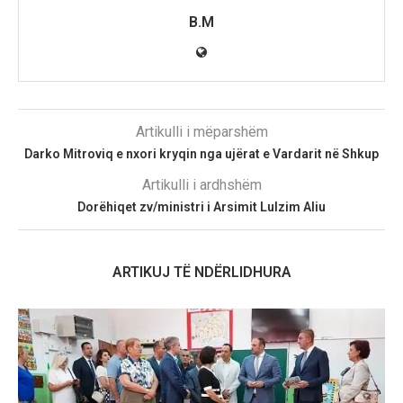
B.M
Artikulli i mëparshëm
Darko Mitroviq e nxori kryqin nga ujërat e Vardarit në Shkup
Artikulli i ardhshëm
Dorëhiqet zv/ministri i Arsimit Lulzim Aliu
ARTIKUJ TË NDËRLIDHURA