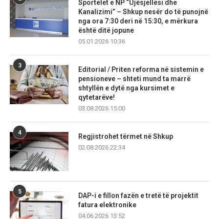
Sportelet e NP “Ujësjellësi dhe
Kanalizimi” – Shkup nesër do të punojnë
nga ora 7:30 deri në 15:30, e mërkura
është ditë jopune
05.01.2026 10:36
3
Editorial / Priten reforma në sistemin e
pensioneve – shteti mund ta marrë
shtyllën e dytë nga kursimet e
qytetarëve!
03.08.2026 15:00
4
Regjistrohet tërmet në Shkup
02.08.2026 22:34
5
DAP-i e fillon fazën e tretë të projektit
fatura elektronike
04.06.2026 13:52