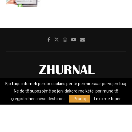
Kjo faqe interneti përdor cookies për të përmirësuar përvojën tuaj.
Rreth nesh
Impresumi
Marketing
Kontakt
Ne do të supozojmë se jeni dakord me këtë, por mund të
Privacy Policy
çregjistroheni nëse dëshironi.
Pranoj
Lexo më tepër
Zhurnal.mk është Agjenci e Lajmeve e pavarur, e themeluar në vitin
2009, që e mbulon Maqedoninë, Kosovën, Shqipërinë edhe lajmet
nga bota.
@2026 - All Right Reserved. Designed and Developed by