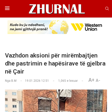
Vazhdon aksioni për mirëmbajtjen
dhe pastrimin e hapësirave të gjelbra
në Çair
A+
A-
Nga
B.M
19.01.2026 12:51
1,065
e lexuar