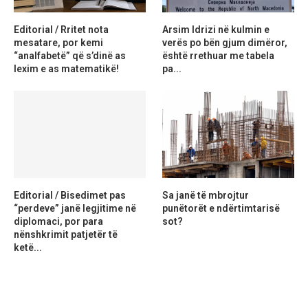
Editorial / Rritet nota
Arsim Idrizi në kulmin e
mesatare, por kemi
verës po bën gjum dimëror,
“analfabetë” që s’dinë as
është rrethuar me tabela
lexim e as matematikë!
pa...
Editorial / Bisedimet pas
Sa janë të mbrojtur
“perdeve” janë legjitime në
punëtorët e ndërtimtarisë
diplomaci, por para
sot?
nënshkrimit patjetër të
ketë...