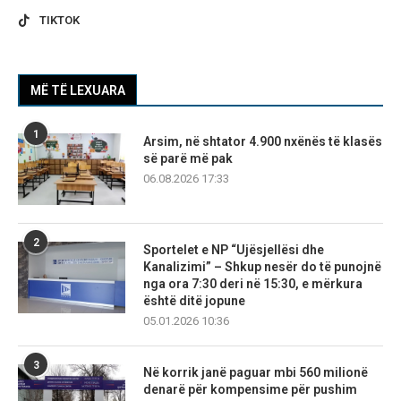
TIKTOK
MË TË LEXUARA
1
Arsim, në shtator 4.900 nxënës të klasës
së parë më pak
06.08.2026 17:33
2
Sportelet e NP “Ujësjellësi dhe
Kanalizimi” – Shkup nesër do të punojnë
nga ora 7:30 deri në 15:30, e mërkura
është ditë jopune
05.01.2026 10:36
3
Në korrik janë paguar mbi 560 milionë
denarë për kompensime për pushim