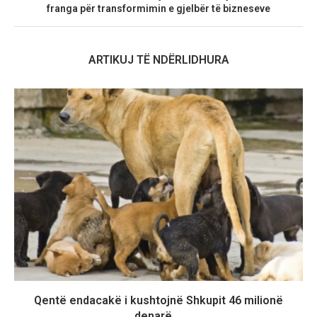
franga për transformimin e gjelbër të bizneseve
ARTIKUJ TË NDËRLIDHURA
Qentë endacakë i kushtojnë Shkupit 46 milionë
denarë,...