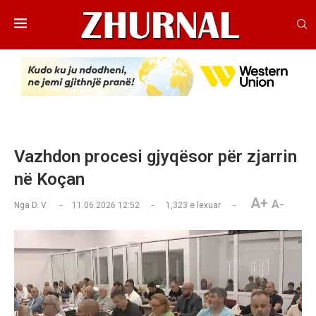
Vazhdon procesi gjyqësor për zjarrin
në Koçan
A+
A-
Nga
D. V.
11.06.2026 12:52
1,323
e lexuar