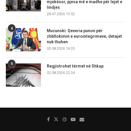
mjekësor, pjesa më e madhe për lejet e
lindjes
28.07.2026 15:52
4
Mucunski: Qeveria punon për
zhbllokimin e eurointegrimeve, detajet
nuk thuhen
03.08.2026 16:35
5
Regjistrohet tërmet në Shkup
02.08.2026 22:34