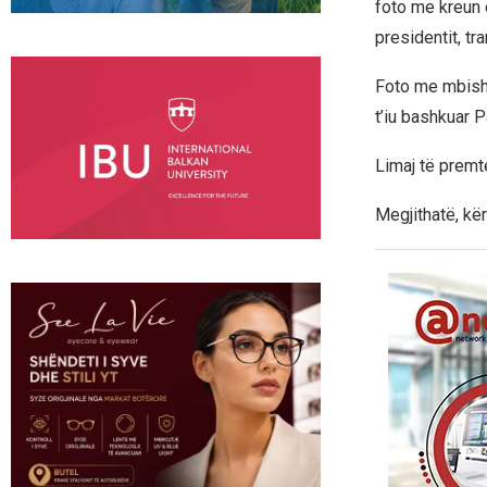
foto me kreun 
presidentit, t
Foto me mbishk
t’iu bashkuar 
Limaj të premt
Megjithatë, kë