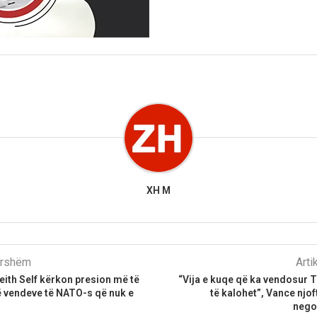
XH M
parshëm
Arti
ith Self kërkon presion më të
“Vija e kuqe që ka vendosur 
 vendeve të NATO-s që nuk e
të kalohet”, Vance njo
nego