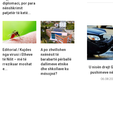
diplomaci, por para
nënshkrimit
patjetër të ketë...
Editorial / Kujdes
A po zhvillohen
nga virusi i Etheve
nxënësit të
të Nilit – më të
barabartë përballë
rrezikuar moshat
dallimeve etnike
U nisën drejt 
e...
dhe shkollave ku
pushimeve në 
mësojnë?
06.08.20