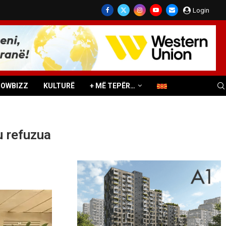
Login
HOWBIZZ
KULTURË
+ MË TEPËR…
iu refuzua