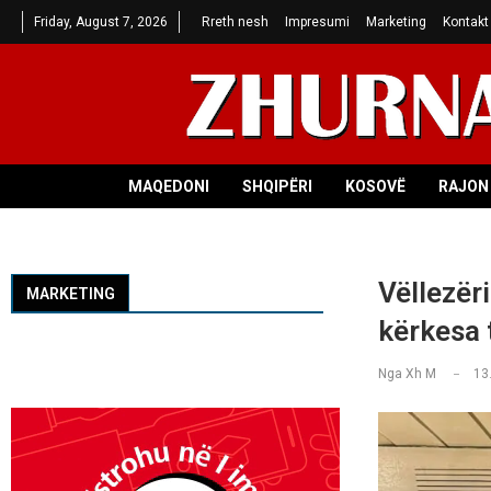
Friday, August 7, 2026
Rreth nesh
Impresumi
Marketing
Kontakt
MAQEDONI
SHQIPËRI
KOSOVË
RAJON 
Vëllezëri
MARKETING
kërkesa 
Nga
Xh M
13