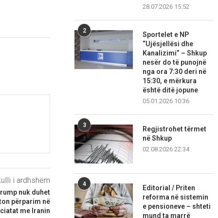
28.07.2026 15:52
2
Sportelet e NP
“Ujësjellësi dhe
Kanalizimi” – Shkup
nesër do të punojnë
nga ora 7:30 deri në
15:30, e mërkura
është ditë jopune
05.01.2026 10:36
3
Regjistrohet tërmet
në Shkup
02.08.2026 22:34
kulli i ardhshëm
4
Editorial / Priten
Trump nuk duhet
reforma në sistemin
fton përparim në
e pensioneve – shteti
ciatat me Iranin
mund ta marrë