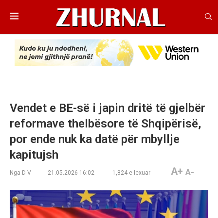
Vendet e BE-së i japin dritë të gjelbër
reformave thelbësore të Shqipërisë,
por ende nuk ka datë për mbyllje
kapitujsh
A+
A-
Nga
D V
21.05.2026 16:02
1,824
e lexuar