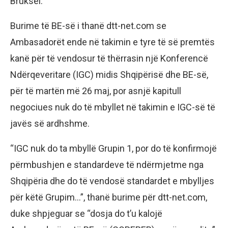
Bruksel.
Burime të BE-së i thanë dtt-net.com se
Ambasadorët ende në takimin e tyre të së premtës
kanë për të vendosur të thërrasin një Konferencë
Ndërqeveritare (IGC) midis Shqipërisë dhe BE-së,
për të martën më 26 maj, por asnjë kapitull
negociues nuk do të mbyllet në takimin e IGC-së të
javës së ardhshme.
“IGC nuk do ta mbyllë Grupin 1, por do të konfirmojë
përmbushjen e standardeve të ndërmjetme nga
Shqipëria dhe do të vendosë standardet e mbylljes
për këtë Grupim…”, thanë burime për dtt-net.com,
duke shpjeguar se “dosja do t’u kalojë