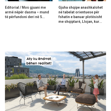
Editorial / Mos gjuani me
Gjuha shqipe anashkalohet
armë nëpër dasma – mund
në tabelat orientuese për
të përfundoni deri në 5...
fshatin e banuar plotësisht
me shqiptarë, Llojan, kur...