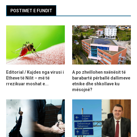
POSTIMET E FUNDIT
Editorial / Kujdes nga virusi i
A po zhvillohen nxënësit të
Etheve të Nilit – më të
barabartë përballë dallimeve
rrezikuar moshat e...
etnike dhe shkollave ku
mësojnë?