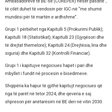
Ambasadorëve të BE-së (COREPER) nesër pasdite”,
të cilët duhet të vendosin për IGC-në “me shumë
mundësi për të martën e ardhshme”.
Grupi 1 përbëhet nga Kapitulli 5 (Prokurimi Publik);
Kapitulli 18 (Statistikat); Kapitulli 23 (Gjyqësori dhe
të drejtat themelore); Kapitulli 24 (Drejtësia, liria dhe
siguria) dhe Kapitulli 32 (Kontrolli Financiar).
Grupi 1 i kapitujve negociues hapet i pari dhe
mbyllet i fundit né procesin e bisedimeve.
Shqipëria ka hapur të gjithë kapitujt negociues që
nga të parët në tetor 2024, dhe qeveria e saj
shpreson për anëtarësim në BE deri në vitin 2030.