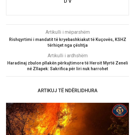
D V
Artikulli i mëparshëm
Rishqyrtimi i mandatit të kryebashkiakut të Kuçovës, KSHZ
tërhiqet nga çështja
Artikulli i ardhshëm
​Haradinaj zbulon pllakën përkujtimore të Heroit Myrtë Zeneli
në Zllapek: Sakrifica për liri nuk harrohet
ARTIKUJ TË NDËRLIDHURA