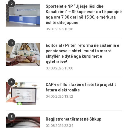
2
Sportelet e NP “Ujësjellësi dhe
Kanalizimi” – Shkup nesër do të punojnë
nga ora 7:30 deri në 15:30, e mërkura
është ditë jopune
05.01.2026 10:36
3
Editorial / Priten reforma në sistemin e
pensioneve – shteti mund ta marrë
shtyllën e dytë nga kursimet e
qytetarëve!
03.08.2026 15:00
4
DAP-i e fillon fazën e tretë të projektit
fatura elektronike
04.06.2026 13:52
5
Regjistrohet tërmet në Shkup
02.08.2026 22:34