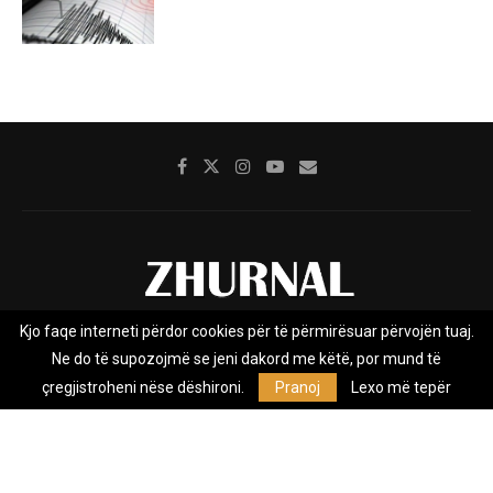
Kjo faqe interneti përdor cookies për të përmirësuar përvojën tuaj.
Rreth nesh
Impresumi
Marketing
Kontakt
Ne do të supozojmë se jeni dakord me këtë, por mund të
Privacy Policy
çregjistroheni nëse dëshironi.
Pranoj
Lexo më tepër
Zhurnal.mk është Agjenci e Lajmeve e pavarur, e themeluar në vitin
2009, që e mbulon Maqedoninë, Kosovën, Shqipërinë edhe lajmet
nga bota.