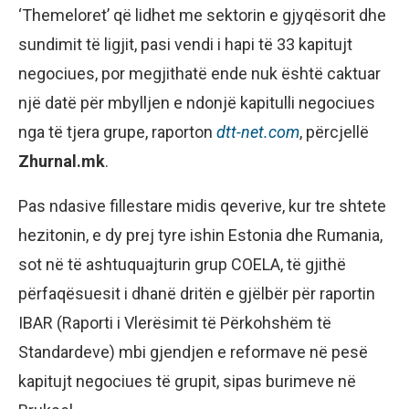
‘Themeloret’ që lidhet me sektorin e gjyqësorit dhe
sundimit të ligjit, pasi vendi i hapi të 33 kapitujt
negociues, por megjithatë ende nuk është caktuar
një datë për mbylljen e ndonjë kapitulli negociues
nga të tjera grupe, raporton
dtt-net.com
, përcjellë
Zhurnal.mk
.
Pas ndasive fillestare midis qeverive, kur tre shtete
hezitonin, e dy prej tyre ishin Estonia dhe Rumania,
sot në të ashtuquajturin grup COELA, të gjithë
përfaqësuesit i dhanë dritën e gjëlbër për raportin
IBAR (Raporti i Vlerësimit të Përkohshëm të
Standardeve) mbi gjendjen e reformave në pesë
kapitujt negociues të grupit, sipas burimeve në