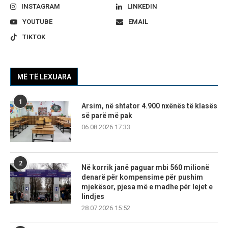
INSTAGRAM
LINKEDIN
YOUTUBE
EMAIL
TIKTOK
MË TË LEXUARA
1
Arsim, në shtator 4.900 nxënës të klasës
së parë më pak
06.08.2026 17:33
2
Në korrik janë paguar mbi 560 milionë
denarë për kompensime për pushim
mjekësor, pjesa më e madhe për lejet e
lindjes
28.07.2026 15:52