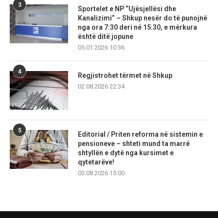
3
Sportelet e NP “Ujësjellësi dhe
Kanalizimi” – Shkup nesër do të punojnë
nga ora 7:30 deri në 15:30, e mërkura
është ditë jopune
05.01.2026 10:36
4
Regjistrohet tërmet në Shkup
02.08.2026 22:34
5
Editorial / Priten reforma në sistemin e
pensioneve – shteti mund ta marrë
shtyllën e dytë nga kursimet e
qytetarëve!
03.08.2026 15:00