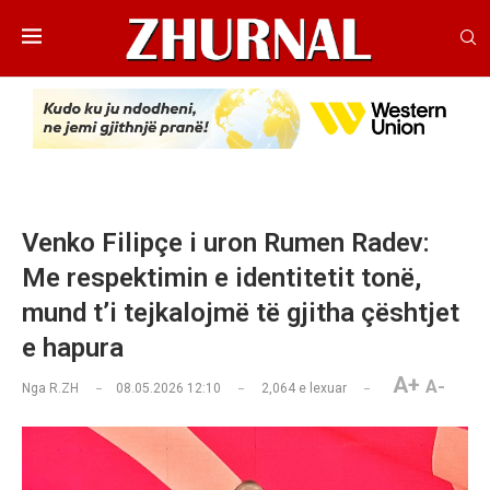
Venko Filipçe i uron Rumen Radev:
Me respektimin e identitetit tonë,
mund t’i tejkalojmë të gjitha çështjet
e hapura
A+
A-
Nga
R.ZH
08.05.2026 12:10
2,064
e lexuar