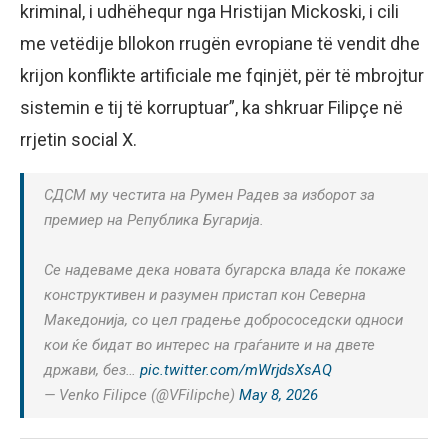
kriminal, i udhëhequr nga Hristijan Mickoski, i cili
me vetëdije bllokon rrugën evropiane të vendit dhe
krijon konflikte artificiale me fqinjët, për të mbrojtur
sistemin e tij të korruptuar”, ka shkruar Filipçe në
rrjetin social X.
СДСМ му честита на Румен Радев за изборот за
премиер на Република Бугарија.
Се надеваме дека новата бугарска влада ќе покаже
конструктивен и разумен пристап кон Северна
Македонија, со цел градење добрососедски односи
кои ќе бидат во интерес на граѓаните и на двете
држави, без…
pic.twitter.com/mWrjdsXsAQ
— Venko Filipce (@VFilipche)
May 8, 2026