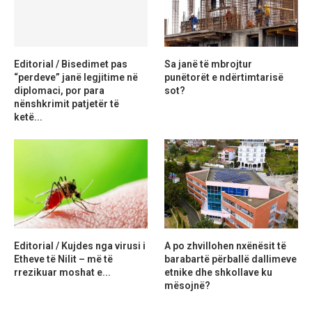
Editorial / Bisedimet pas
Sa janë të mbrojtur
“perdeve” janë legjitime në
punëtorët e ndërtimtarisë
diplomaci, por para
sot?
nënshkrimit patjetër të
ketë...
Editorial / Kujdes nga virusi i
A po zhvillohen nxënësit të
Etheve të Nilit – më të
barabartë përballë dallimeve
rrezikuar moshat e...
etnike dhe shkollave ku
mësojnë?