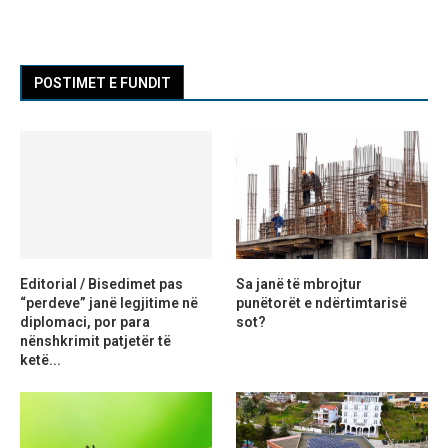
POSTIMET E FUNDIT
Editorial / Bisedimet pas
Sa janë të mbrojtur
“perdeve” janë legjitime në
punëtorët e ndërtimtarisë
diplomaci, por para
sot?
nënshkrimit patjetër të
ketë...