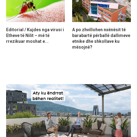
Editorial / Kujdes nga virusi i
A po zhvillohen nxënësit të
Etheve të Nilit – më të
barabartë përballë dallimeve
rrezikuar moshat e...
etnike dhe shkollave ku
mësojnë?