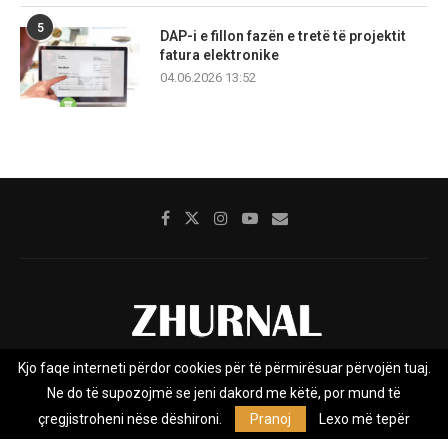
5
DAP-i e fillon fazën e tretë të projektit
fatura elektronike
04.06.2026 13:52
Kjo faqe interneti përdor cookies për të përmirësuar përvojën tuaj.
Rreth nesh
Impresumi
Marketing
Kontakt
Ne do të supozojmë se jeni dakord me këtë, por mund të
Privacy Policy
çregjistroheni nëse dëshironi.
Pranoj
Lexo më tepër
Zhurnal.mk është Agjenci e Lajmeve e pavarur, e themeluar në vitin