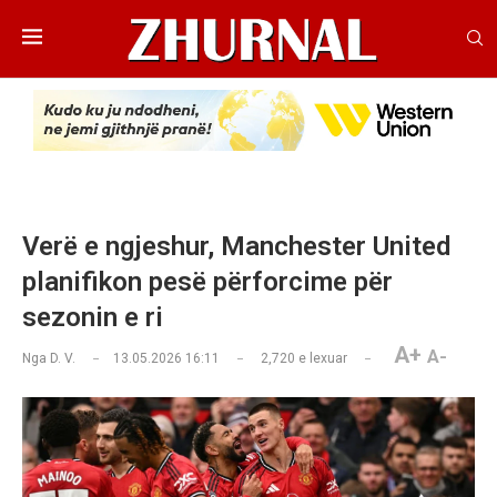
Verë e ngjeshur, Manchester United
planifikon pesë përforcime për
sezonin e ri
A+
A-
Nga
D. V.
13.05.2026 16:11
2,720
e lexuar