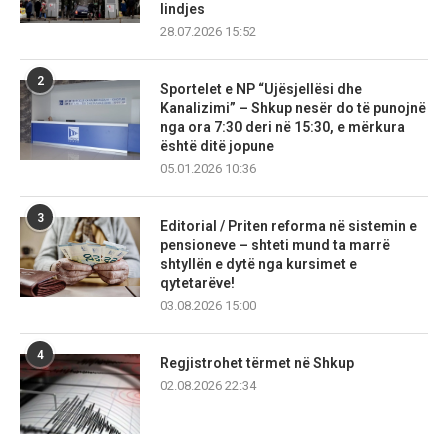
lindjes
28.07.2026 15:52
2
Sportelet e NP “Ujësjellësi dhe
Kanalizimi” – Shkup nesër do të punojnë
nga ora 7:30 deri në 15:30, e mërkura
është ditë jopune
05.01.2026 10:36
3
Editorial / Priten reforma në sistemin e
pensioneve – shteti mund ta marrë
shtyllën e dytë nga kursimet e
qytetarëve!
03.08.2026 15:00
4
Regjistrohet tërmet në Shkup
02.08.2026 22:34