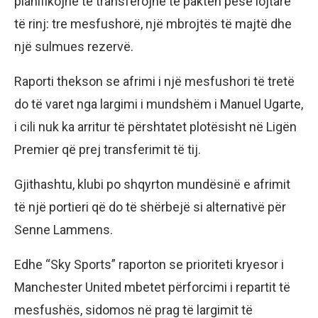
planifikojnë të transferojnë të paktën pesë lojtarë
të rinj: tre mesfushorë, një mbrojtës të majtë dhe
një sulmues rezervë.
Raporti thekson se afrimi i një mesfushori të tretë
do të varet nga largimi i mundshëm i Manuel Ugarte,
i cili nuk ka arritur të përshtatet plotësisht në Ligën
Premier që prej transferimit të tij.
Gjithashtu, klubi po shqyrton mundësinë e afrimit
të një portieri që do të shërbejë si alternativë për
Senne Lammens.
Edhe “Sky Sports” raporton se prioriteti kryesor i
Manchester United mbetet përforcimi i repartit të
mesfushës, sidomos në prag të largimit të