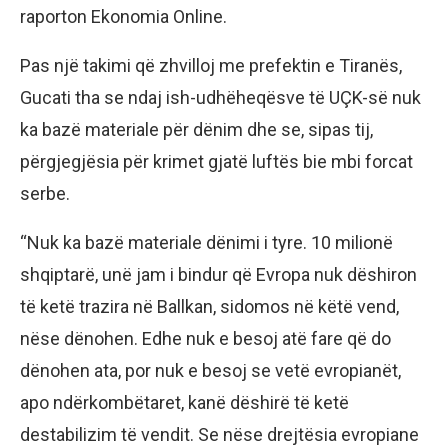
raporton Ekonomia Online.
Pas një takimi që zhvilloj me prefektin e Tiranës,
Gucati tha se ndaj ish-udhëheqësve të UÇK-së nuk
ka bazë materiale për dënim dhe se, sipas tij,
përgjegjësia për krimet gjatë luftës bie mbi forcat
serbe.
“Nuk ka bazë materiale dënimi i tyre. 10 milionë
shqiptarë, unë jam i bindur që Evropa nuk dëshiron
të ketë trazira në Ballkan, sidomos në këtë vend,
nëse dënohen. Edhe nuk e besoj atë fare që do
dënohen ata, por nuk e besoj se vetë evropianët,
apo ndërkombëtaret, kanë dëshirë të ketë
destabilizim të vendit. Se nëse drejtësia evropiane