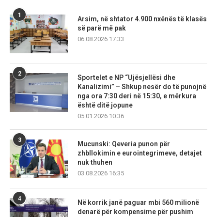
1
Arsim, në shtator 4.900 nxënës të klasës
së parë më pak
06.08.2026 17:33
2
Sportelet e NP “Ujësjellësi dhe
Kanalizimi” – Shkup nesër do të punojnë
nga ora 7:30 deri në 15:30, e mërkura
është ditë jopune
05.01.2026 10:36
3
Mucunski: Qeveria punon për
zhbllokimin e eurointegrimeve, detajet
nuk thuhen
03.08.2026 16:35
4
Në korrik janë paguar mbi 560 milionë
denarë për kompensime për pushim