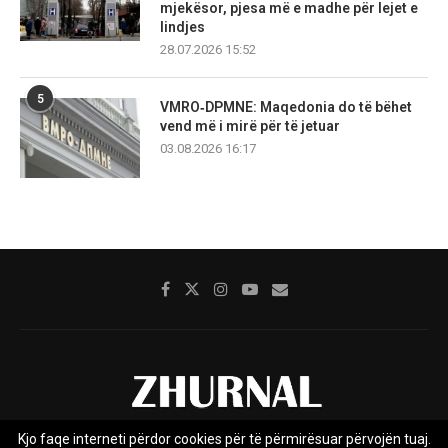
mjekësor, pjesa më e madhe për lejet e
lindjes
28.07.2026 15:52
5
VMRO‑DPMNE: Maqedonia do të bëhet
vend më i mirë për të jetuar
03.08.2026 16:17
Kjo faqe interneti përdor cookies për të përmirësuar përvojën tuaj.