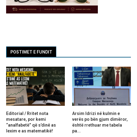
POSTIMET E FUNDIT
Editorial / Rritet nota
Arsim Idrizi në kulmin e
mesatare, por kemi
verës po bën gjum dimëror,
“analfabetë” që s’dinë as
është rrethuar me tabela
lexim e as matematikë!
pa...