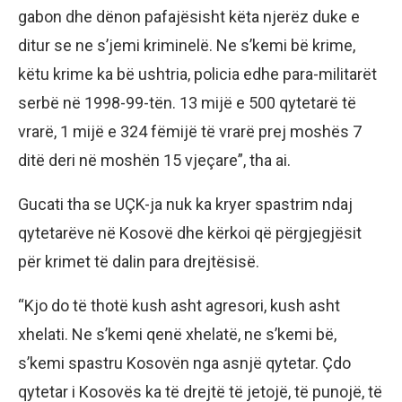
gabon dhe dënon pafajësisht këta njerëz duke e
ditur se ne s’jemi kriminelë. Ne s’kemi bë krime,
këtu krime ka bë ushtria, policia edhe para-militarët
serbë në 1998-99-tën. 13 mijë e 500 qytetarë të
vrarë, 1 mijë e 324 fëmijë të vrarë prej moshës 7
ditë deri në moshën 15 vjeçare”, tha ai.
Gucati tha se UÇK-ja nuk ka kryer spastrim ndaj
qytetarëve në Kosovë dhe kërkoi që përgjegjësit
për krimet të dalin para drejtësisë.
“Kjo do të thotë kush asht agresori, kush asht
xhelati. Ne s’kemi qenë xhelatë, ne s’kemi bë,
s’kemi spastru Kosovën nga asnjë qytetar. Çdo
qytetar i Kosovës ka të drejtë të jetojë, të punojë, të