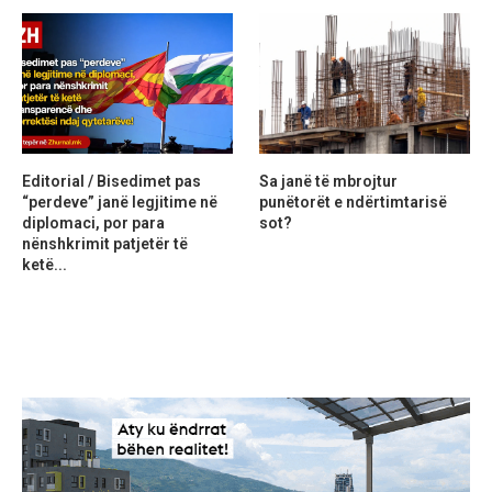
Editorial / Bisedimet pas
Sa janë të mbrojtur
“perdeve” janë legjitime në
punëtorët e ndërtimtarisë
diplomaci, por para
sot?
nënshkrimit patjetër të
ketë...