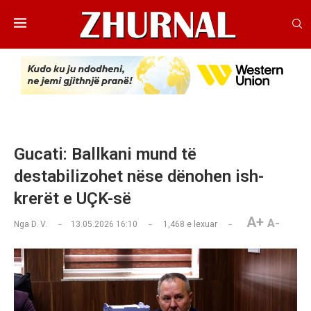
Gucati: Ballkani mund të
destabilizohet nëse dënohen ish-
krerët e UÇK-së
A+
A-
Nga
D. V.
13.05.2026 16:10
1,468
e lexuar