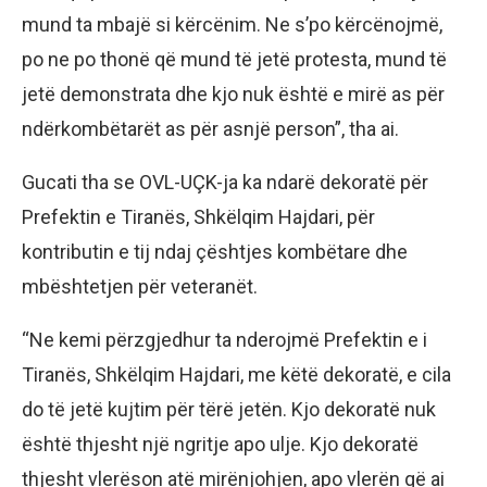
mund ta mbajë si kërcënim. Ne s’po kërcënojmë,
po ne po thonë që mund të jetë protesta, mund të
jetë demonstrata dhe kjo nuk është e mirë as për
ndërkombëtarët as për asnjë person”, tha ai.
Gucati tha se OVL-UÇK-ja ka ndarë dekoratë për
Prefektin e Tiranës, Shkëlqim Hajdari, për
kontributin e tij ndaj çështjes kombëtare dhe
mbështetjen për veteranët.
“Ne kemi përzgjedhur ta nderojmë Prefektin e i
Tiranës, Shkëlqim Hajdari, me këtë dekoratë, e cila
do të jetë kujtim për tërë jetën. Kjo dekoratë nuk
është thjesht një ngritje apo ulje. Kjo dekoratë
thjesht vlerëson atë mirënjohjen, apo vlerën që ai