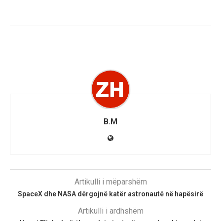
B.M
Artikulli i mëparshëm
SpaceX dhe NASA dërgojnë katër astronautë në hapësirë
Artikulli i ardhshëm