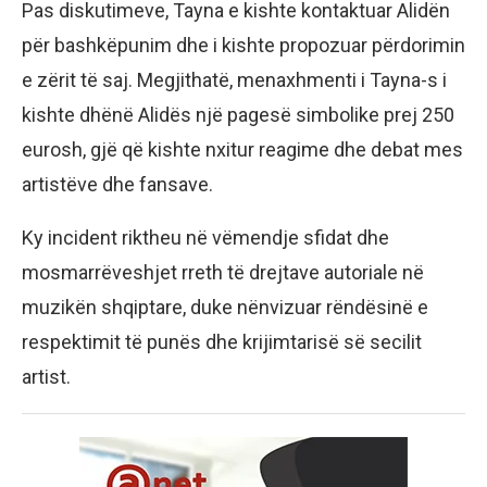
Pas diskutimeve, Tayna e kishte kontaktuar Alidën
për bashkëpunim dhe i kishte propozuar përdorimin
e zërit të saj. Megjithatë, menaxhmenti i Tayna-s i
kishte dhënë Alidës një pagesë simbolike prej 250
eurosh, gjë që kishte nxitur reagime dhe debat mes
artistëve dhe fansave.
Ky incident riktheu në vëmendje sfidat dhe
mosmarrëveshjet rreth të drejtave autoriale në
muzikën shqiptare, duke nënvizuar rëndësinë e
respektimit të punës dhe krijimtarisë së secilit
artist.