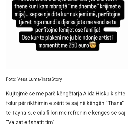
Foto: Vesa Luma/InstaStory
Kujtojmë se më parë këngëtarja Alida Hisku kishte
folur për rikthimin e zërit të saj në këngën “Thana”
të Tayna-s, e cila fillon me refrenin e këngës së saj
“Vajzat e fshatit tim”.