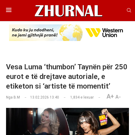
Vesa Luma ‘thumbon’ Taynën për 250
eurot e të drejtave autoriale, e
etiketon si ‘artiste të momentit’
A+
A-
Nga
B.M
13.02.2026 13:40
1,834
e lexuar