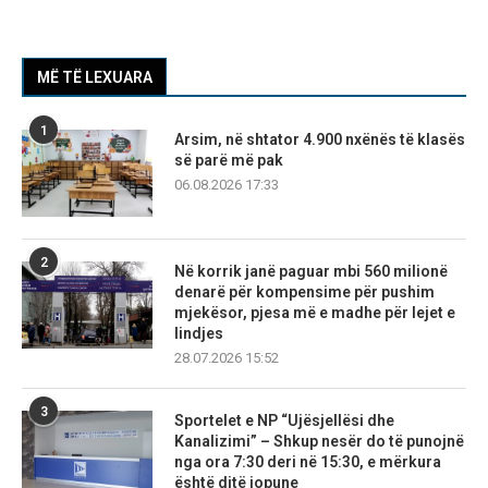
MË TË LEXUARA
1
Arsim, në shtator 4.900 nxënës të klasës
së parë më pak
06.08.2026 17:33
2
Në korrik janë paguar mbi 560 milionë
denarë për kompensime për pushim
mjekësor, pjesa më e madhe për lejet e
lindjes
28.07.2026 15:52
3
Sportelet e NP “Ujësjellësi dhe
Kanalizimi” – Shkup nesër do të punojnë
nga ora 7:30 deri në 15:30, e mërkura
është ditë jopune