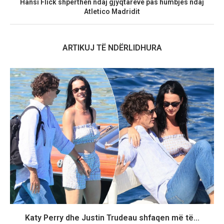
Hansi Flick shpërthen ndaj gjyqtarëve pas humbjes ndaj
Atletico Madridit
ARTIKUJ TË NDËRLIDHURA
Katy Perry dhe Justin Trudeau shfaqen më të...