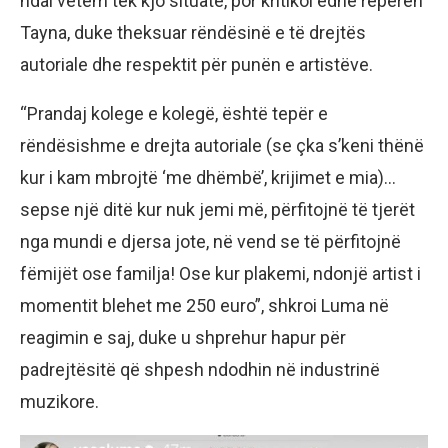
ndal vetëm tek kjo situatë, por kritikoi edhe reperen
Tayna, duke theksuar rëndësinë e të drejtës
autoriale dhe respektit për punën e artistëve.
“Prandaj kolege e kolegë, është tepër e
rëndësishme e drejta autoriale (se çka s’keni thënë
kur i kam mbrojtë ‘me dhëmbë’, krijimet e mia)…
sepse një ditë kur nuk jemi më, përfitojnë të tjerët
nga mundi e djersa jote, në vend se të përfitojnë
fëmijët ose familja! Ose kur plakemi, ndonjë artist i
momentit blehet me 250 euro”, shkroi Luma në
reagimin e saj, duke u shprehur hapur për
padrejtësitë që shpesh ndodhin në industrinë
muzikore.