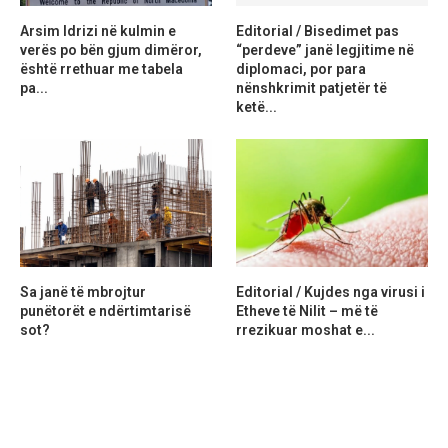
Arsim Idrizi në kulmin e
Editorial / Bisedimet pas
verës po bën gjum dimëror,
“perdeve” janë legjitime në
është rrethuar me tabela
diplomaci, por para
pa...
nënshkrimit patjetër të
ketë...
Sa janë të mbrojtur
Editorial / Kujdes nga virusi i
punëtorët e ndërtimtarisë
Etheve të Nilit – më të
sot?
rrezikuar moshat e...