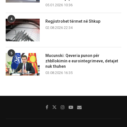
05.01.2026 10:36
4
Regjistrohet tërmet në Shkup
02.08.2026 22:34
5
Mucunski: Qeveria punon për
zhbllokimin e eurointegrimeve, detajet
nuk thuhen
03.08.2026 16:35