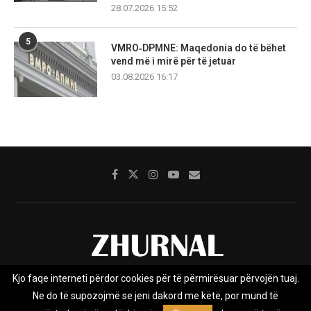
28.07.2026 15:52
5
VMRO‑DPMNE: Maqedonia do të bëhet
vend më i mirë për të jetuar
03.08.2026 16:17
Kjo faqe interneti përdor cookies për të përmirësuar përvojën tuaj.
Rreth nesh
Impresumi
Marketing
Kontakt
Ne do të supozojmë se jeni dakord me këtë, por mund të
Privacy Policy