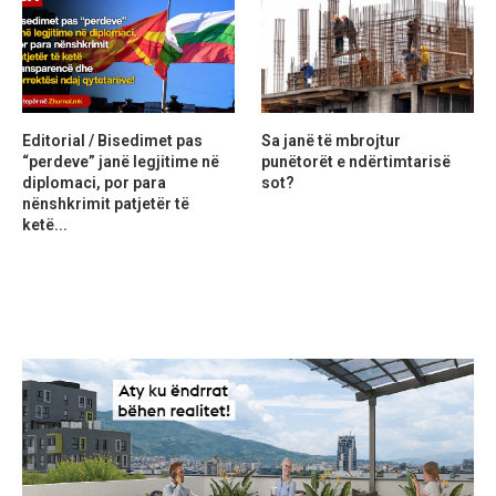
Editorial / Bisedimet pas
Sa janë të mbrojtur
“perdeve” janë legjitime në
punëtorët e ndërtimtarisë
diplomaci, por para
sot?
nënshkrimit patjetër të
ketë...