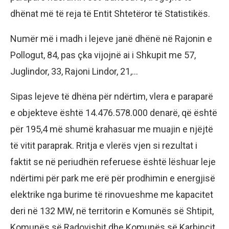
dhënat më të reja të Entit Shtetëror të Statistikës.
Numër më i madh i lejeve janë dhënë në Rajonin e
Pollogut, 84, pas çka vijojnë ai i Shkupit me 57,
Juglindor, 33, Rajoni Lindor, 21,…
Sipas lejeve të dhëna për ndërtim, vlera e paraparë
e objekteve është 14.476.578.000 denarë, që është
për 195,4 më shumë krahasuar me muajin e njëjtë
të vitit paraprak. Rritja e vlerës vjen si rezultat i
faktit se në periudhën referuese është lëshuar leje
ndërtimi për park me erë për prodhimin e energjisë
elektrike nga burime të rinovueshme me kapacitet
deri në 132 MW, në territorin e Komunës së Shtipit,
Komunës së Radovishit dhe Komunës së Karbincit.