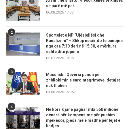
Arsim, në shtator 4.900 nxënës të klasës
së parë më pak
06.08.2026 17:33
2
Sportelet e NP “Ujësjellësi dhe
Kanalizimi” – Shkup nesër do të punojnë
nga ora 7:30 deri në 15:30, e mërkura
është ditë jopune
05.01.2026 10:36
3
Mucunski: Qeveria punon për
zhbllokimin e eurointegrimeve, detajet
nuk thuhen
03.08.2026 16:35
4
Në korrik janë paguar mbi 560 milionë
denarë për kompensime për pushim
mjekësor, pjesa më e madhe për lejet e
lindjes