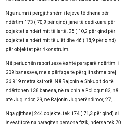
Nga numri i përgjithshëm i lejeve të dhëna për
ndërtim 173 ( 70,9 për qind) janë të dedikuara për
objektet e ndërtimit të lartë, 25 ( 10,2 për qind për
objektet e ndërtimit të ulët dhe 46 ( 18,9 për qind)
për objektet për rikonstruim.
Në periudhën raportuese është paraparë ndërtimi i
309 banesave, me sipërfaqe të përgjithshme prej
36 919 metra katrorë. Në Rajonin e Shkupit do të
ndërtohen 138 banesa, në rajonin e Pollogut 83, në
atë Juglindor, 28, në Rajonin Jugperëndimor, 27,…
Nga gjithsej 244 objekte, tek 174 ( 71,3 për qind) si
investitorë na paraqiten persona fizik, ndërsa tek 70