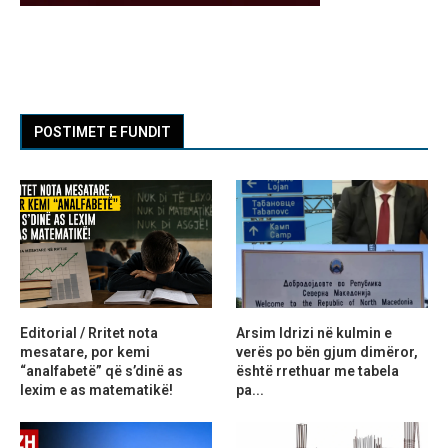
POSTIMET E FUNDIT
Editorial / Rritet nota
Arsim Idrizi në kulmin e
mesatare, por kemi
verës po bën gjum dimëror,
“analfabetë” që s’dinë as
është rrethuar me tabela
lexim e as matematikë!
pa...