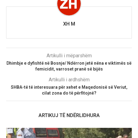
XH M
Artikulli i mëparshëm
Dhimbje e dyfishtë në Bosnje/ Ndërron jetë nëna e viktimës së
femicidit, varroset pranë së bijës
Artikulli i ardhshëm
SHBA-të të interesuara për xehet e Maqedonisë së Veriut,
cilat zona do të përfitojnë?
ARTIKUJ TË NDËRLIDHURA