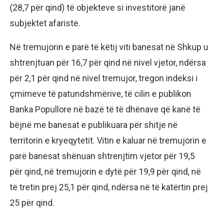
(28,7 për qind) të objekteve si investitorë janë
subjektet afariste.
Në tremujorin e parë të këtij viti banesat në Shkup u
shtrenjtuan për 16,7 për qind në nivel vjetor, ndërsa
për 2,1 për qind në nivel tremujor, tregon indeksi i
çmimeve të patundshmërive, të cilin e publikon
Banka Popullore në bazë të të dhënave që kanë të
bëjnë me banesat e publikuara për shitje në
territorin e kryeqytetit. Vitin e kaluar në tremujorin e
parë banesat shënuan shtrenjtim vjetor për 19,5
për qind, në tremujorin e dytë për 19,9 për qind, në
të tretin prej 25,1 për qind, ndërsa në të katërtin prej
25 për qind.