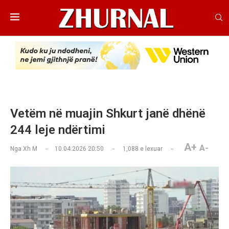
Vetëm në muajin Shkurt janë dhënë
244 leje ndërtimi
A+
A-
Nga
Xh M
10.04.2026 20:50
1,088
e lexuar