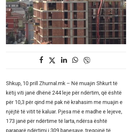
Shkup, 10 prill Zhurnal.mk – Në muajin Shkurt të
këtij viti janë dhënë 244 leje për ndërtim, që është
për 10,3 për qind më pak në krahasim me muajin e
njëjtë të vitit të kaluar. Pjesa më e madhe e lejeve,
173 janë për ndërtime të larta, ndërsa është
paraparë ndërtimi i 309 banesave, tregojnë të